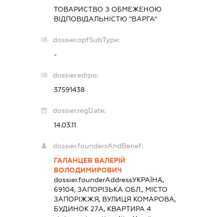
ТОВАРИСТВО З ОБМЕЖЕНОЮ
ВІДПОВІДАЛЬНІСТЮ "ВАРГА"
dossier.opfSubType:
-
dossier.edrpo:
37591438
dossier.regDate:
14.03.11
dossier.foundersAndBenef:
ГАЛАНЦЕВ ВАЛЕРІЙ
ВОЛОДИМИРОВИЧ
dossier.founderAddress
УКРАЇНА,
69104, ЗАПОРІЗЬКА ОБЛ., МІСТО
ЗАПОРІЖЖЯ, ВУЛИЦЯ КОМАРОВА,
БУДИНОК 27А, КВАРТИРА 4