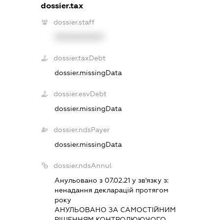
dossier.tax
dossier.staff
XXXXXXXXXX
dossier.taxDebt
dossier.missingData
dossier.esvDebt
dossier.missingData
dossier.ndsPayer
dossier.missingData
dossier.ndsAnnul
Анульовано з 07.02.21 у зв'язку з:
ненадання декларацiй протягом
року
АНУЛЬОВАНО ЗА САМОСТIЙНИМ
РIШЕННЯМ КОНТРОЛЮЮЧОГО