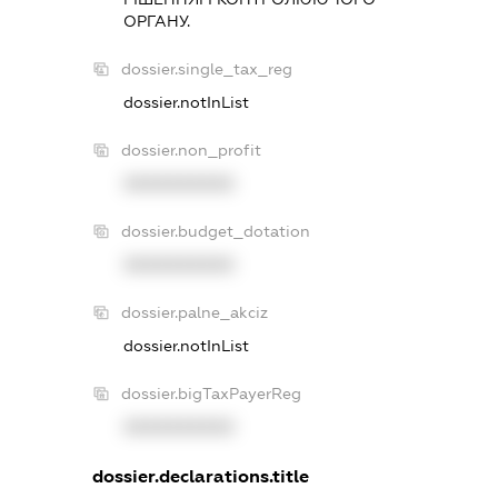
ОРГАНУ.
dossier.single_tax_reg
dossier.notInList
dossier.non_profit
XXXXXXXXXX
dossier.budget_dotation
XXXXXXXXXX
dossier.palne_akciz
dossier.notInList
dossier.bigTaxPayerReg
XXXXXXXXXX
dossier.declarations.title