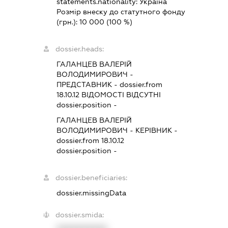
statements.nationality:
Україна
Розмір внеску до статутного фонду
(грн.):
10 000
(100 %)
dossier.heads:
ГАЛАНЦЕВ ВАЛЕРІЙ
ВОЛОДИМИРОВИЧ
-
ПРЕДСТАВНИК
- dossier.from
18.10.12
ВІДОМОСТІ ВІДСУТНІ
dossier.position -
ГАЛАНЦЕВ ВАЛЕРІЙ
ВОЛОДИМИРОВИЧ
-
КЕРІВНИК
-
dossier.from 18.10.12
dossier.position -
dossier.beneficiaries:
dossier.missingData
dossier.smida: