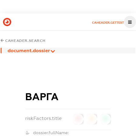
CAHEADER.GETTEST
CAHEADER.SEARCH
document.dossier
ВАРГА
riskFactors.title
0
0
0
dossier.fullName: