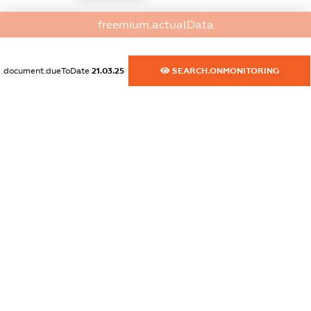
dossier.commercial_info.activity
freemium.actualData
XXXXXXXXXX
document.dueToDate
21.03.25
SEARCH.ONMONITORING
freemium.exampleText_1
freemium.exampleText_2
freemium.anonymousPerSearch2
FREEMIUM.DETAILS
FREEMIUM.REGISTER