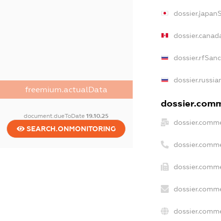
dossier.japan
dossier.canad
dossier.rfSan
dossier.russia
freemium.actualData
dossier.comme
document.dueToDate
19.10.25
dossier.comme
SEARCH.ONMONITORING
dossier.comme
dossier.comme
dossier.comme
dossier.comme