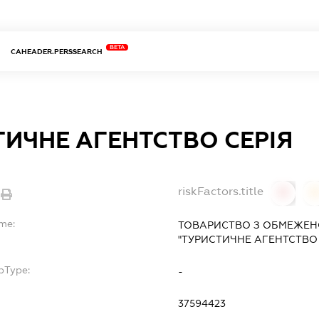
BETA
CAHEADER.PERSSEARCH
ТИЧНЕ АГЕНТСТВО СЕРІЯ
riskFactors.title
0
ame:
ТОВАРИСТВО З ОБМЕЖЕН
"ТУРИСТИЧНЕ АГЕНТСТВО 
bType:
-
37594423