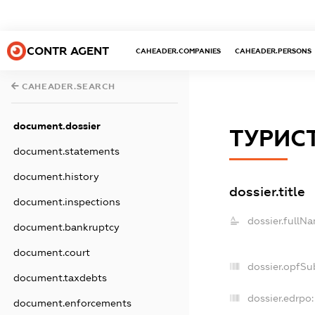
CONTR AGENT
CAHEADER.COMPANIES
CAHEADER.PERSONS
CAHEADER.SEARCH
document.dossier
ТУРИС
document.statements
document.history
dossier.title
document.inspections
dossier.fullN
document.bankruptcy
document.court
dossier.opfSu
document.taxdebts
dossier.edrpo:
document.enforcements