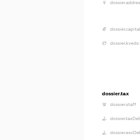
dossier.addres
dossier.capital
dossier.kveds:
dossier.tax
dossier.staff
dossier.taxDe
dossier.esvDe