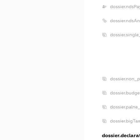
dossier.ndsPa
dossier.ndsA
dossier.singl
dossier.non_p
dossier.budg
dossier.palne
dossier.bigTa
dossier.declarat