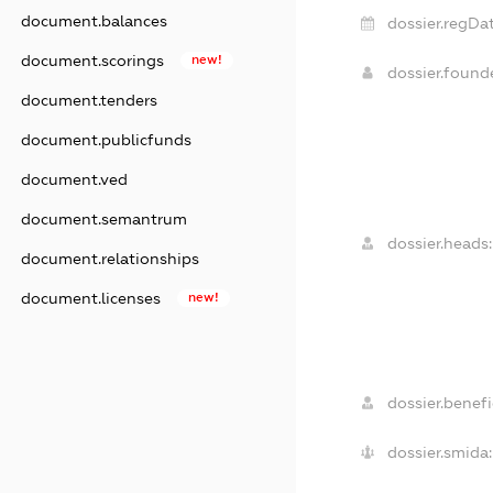
document.balances
dossier.regDat
document.scorings
new!
dossier.foun
document.tenders
document.publicfunds
document.ved
document.semantrum
dossier.heads:
document.relationships
document.licenses
new!
dossier.benefi
dossier.smida: