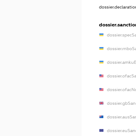
dossier.declarati
dossier.sanctio
dossier.specS
dossier.rnboS
dossier.amkuB
dossier.ofacS
dossier.ofac
dossier.gbSan
dossier.ausSa
dossier.euSan