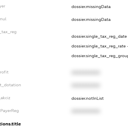
yer
dossier.missingData
nnul
dossier.missingData
e_tax_reg
dossier.single_tax_reg_date -
dossier.single_tax_reg_rate 
dossier.single_tax_reg_grou
rofit
XXXXXXXXXX
et_dotation
XXXXXXXXXX
_akciz
dossier.notInList
xPayerReg
XXXXXXXXXX
ions.title