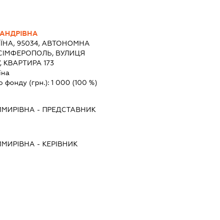
САНДРІВНА
ЇНА, 95034, АВТОНОМНА
 СІМФЕРОПОЛЬ, ВУЛИЦЯ
 КВАРТИРА 173
їна
о фонду (грн.):
1 000
(100 %)
ИМИРІВНА
-
ПРЕДСТАВНИК
ИМИРІВНА
-
КЕРІВНИК