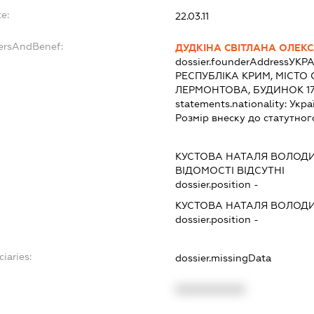
e:
22.03.11
dersAndBenef:
ДУДКІНА СВІТЛАНА ОЛЕК
dossier.founderAddress
УКРА
РЕСПУБЛІКА КРИМ, МІСТО
ЛЕРМОНТОВА, БУДИНОК 17,
statements.nationality:
Укра
Розмір внеску до статутног
КУСТОВА НАТАЛЯ ВОЛОД
ВІДОМОСТІ ВІДСУТНІ
dossier.position -
КУСТОВА НАТАЛЯ ВОЛОД
dossier.position -
ciaries:
dossier.missingData
XXXXXXXXXX