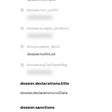
dossier.non_profit
XXXXXXXXXX
dossier.budget_dotation
XXXXXXXXXX
dossier.palne_akciz
dossier.notInList
dossier.bigTaxPayerReg
XXXXXXXXXX
dossier.declarations.title
dossier.declarations.noData
dossier.sanctions