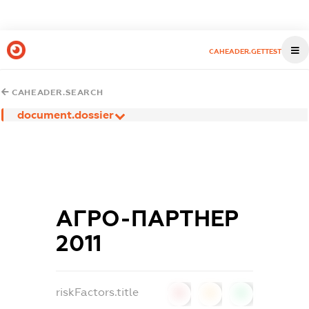
CAHEADER.GETTEST
CAHEADER.SEARCH
document.dossier
АГРО-ПАРТНЕР
2011
riskFactors.title
0
0
0