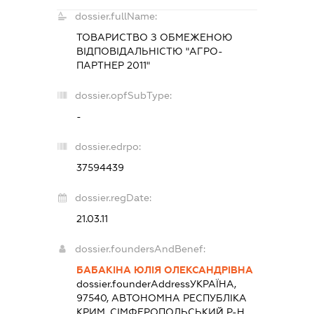
dossier.fullName:
ТОВАРИСТВО З ОБМЕЖЕНОЮ
ВІДПОВІДАЛЬНІСТЮ "АГРО-
ПАРТНЕР 2011"
dossier.opfSubType:
-
dossier.edrpo:
37594439
dossier.regDate:
21.03.11
dossier.foundersAndBenef:
БАБАКІНА ЮЛІЯ ОЛЕКСАНДРІВНА
dossier.founderAddress
УКРАЇНА,
97540, АВТОНОМНА РЕСПУБЛІКА
КРИМ, СІМФЕРОПОЛЬСЬКИЙ Р-Н,