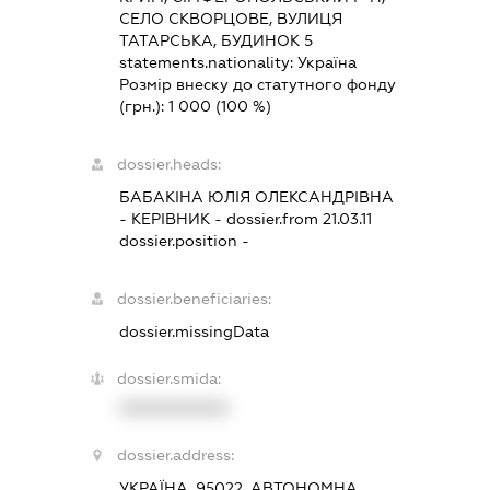
СЕЛО СКВОРЦОВЕ, ВУЛИЦЯ
ТАТАРСЬКА, БУДИНОК 5
statements.nationality:
Україна
Розмір внеску до статутного фонду
(грн.):
1 000
(100 %)
dossier.heads:
БАБАКІНА ЮЛІЯ ОЛЕКСАНДРІВНА
-
КЕРІВНИК
- dossier.from 21.03.11
dossier.position -
dossier.beneficiaries:
dossier.missingData
dossier.smida:
XXXXXXXXXX
dossier.address:
УКРАЇНА, 95022, АВТОНОМНА