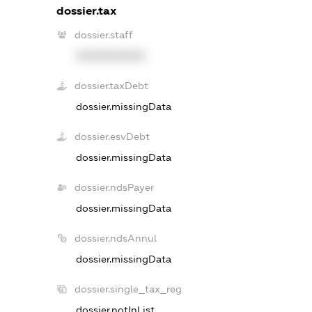
dossier.tax
dossier.staff
XXXXXXXXXX
dossier.taxDebt
dossier.missingData
dossier.esvDebt
dossier.missingData
dossier.ndsPayer
dossier.missingData
dossier.ndsAnnul
dossier.missingData
dossier.single_tax_reg
dossier.notInList