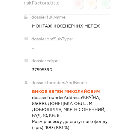
riskFactors.title
0
0
0
dossier.fullName:
МОНТАЖ ІНЖЕНЕРНИХ МЕРЕЖ
dossier.opfSubType:
-
dossier.edrpo:
37595390
dossier.foundersAndBenef:
БИКОВ ЄВГЕН МИКОЛАЙОВИЧ
dossier.founderAddress
УКРАЇНА,
85000, ДОНЕЦЬКА ОБЛ., , М.
ДОБРОПІЛЛЯ, МКР-Н СОНЯЧНИЙ,
БУД. 10, КВ. 8
Розмір внеску до статутного фонду
(грн.):
100
(100 %)