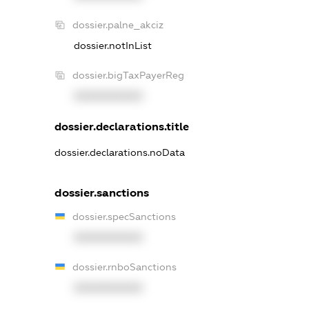
dossier.palne_akciz
dossier.notInList
dossier.bigTaxPayerReg
XXXXXXXXXX
dossier.declarations.title
dossier.declarations.noData
dossier.sanctions
dossier.specSanctions
XXXXXXXXXX
dossier.rnboSanctions
XXXXXXXXXX