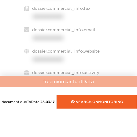
dossier.commercial_info.fax
XXXXXXXXXX
dossier.commercial_info.email
XXXXXXXXXX
dossier.commercial_info.website
XXXXXXXXXX
dossier.commercial_info.activity
XXXXXXXXXX
freemium.actualData
document.dueToDate
25.03.17
SEARCH.ONMONITORING
freemium.exampleText_1
freemium.exampleText_2
freemium.anonymousPerSearch2
FREEMIUM.DETAILS