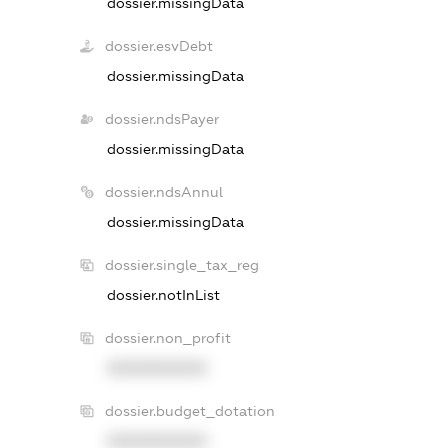
dossier.missingData
dossier.esvDebt
dossier.missingData
dossier.ndsPayer
dossier.missingData
dossier.ndsAnnul
dossier.missingData
dossier.single_tax_reg
dossier.notInList
dossier.non_profit
XXXXXXXXXX
dossier.budget_dotation
XXXXXXXXXX