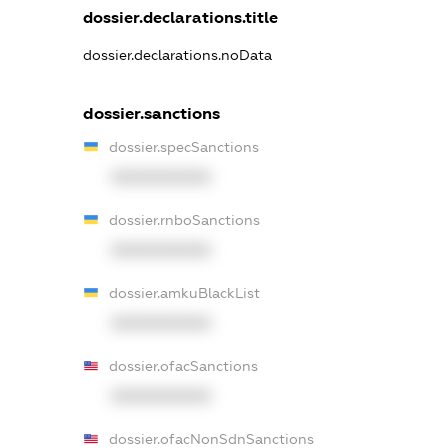
dossier.declarations.title
dossier.declarations.noData
dossier.sanctions
dossier.specSanctions
XXXXXXXXXX
dossier.rnboSanctions
XXXXXXXXXX
dossier.amkuBlackList
XXXXXXXXXX
dossier.ofacSanctions
XXXXXXXXXX
dossier.ofacNonSdnSanctions