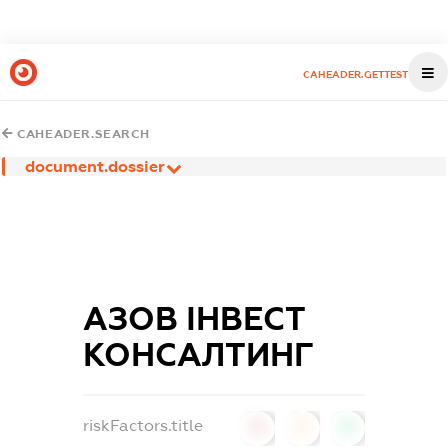
CAHEADER.GETTEST
CAHEADER.SEARCH
document.dossier
АЗОВ ІНВЕСТ
КОНСАЛТИНГ
riskFactors.title
0
0
0