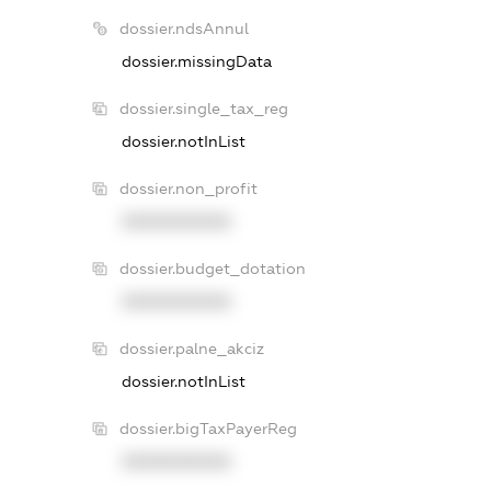
dossier.ndsAnnul
dossier.missingData
dossier.single_tax_reg
dossier.notInList
dossier.non_profit
XXXXXXXXXX
dossier.budget_dotation
XXXXXXXXXX
dossier.palne_akciz
dossier.notInList
dossier.bigTaxPayerReg
XXXXXXXXXX