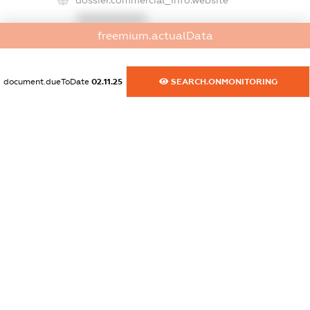
dossier.commercial_info.website
XXXXXXXXXX
freemium.actualData
dossier.commercial_info.activity
XXXXXXXXXX
document.dueToDate
02.11.25
SEARCH.ONMONITORING
freemium.exampleText_1
freemium.exampleText_2
freemium.anonymousPerSearch2
FREEMIUM.DETAILS
FREEMIUM.REGISTER