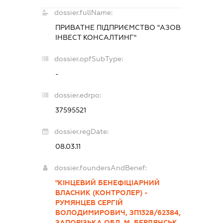
dossier.fullName:
ПРИВАТНЕ ПІДПРИЄМСТВО "АЗОВ
ІНВЕСТ КОНСАЛТИНГ"
dossier.opfSubType:
-
dossier.edrpo:
37595521
dossier.regDate:
08.03.11
dossier.foundersAndBenef:
"КІНЦЕВИЙ БЕНЕФІЦІАРНИЙ
ВЛАСНИК (КОНТРОЛЕР) -
РУМЯНЦЕВ СЕРГІЙ
ВОЛОДИМИРОВИЧ, ЗП1328/62384,
ЗАПОРІЗЬКА ОБЛ, М. БЕРДЯНСЬК,