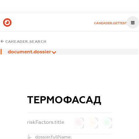
CAHEADER.GETTEST
CAHEADER.SEARCH
document.dossier
ТЕРМОФАСАД
riskFactors.title
0
0
0
dossier.fullName: