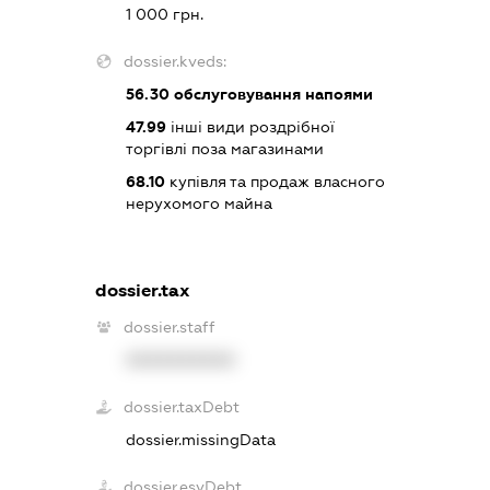
1 000 грн.
dossier.kveds:
56.30
обслуговування напоями
47.99
інші види роздрібної
торгівлі поза магазинами
68.10
купівля та продаж власного
нерухомого майна
dossier.tax
dossier.staff
XXXXXXXXXX
dossier.taxDebt
dossier.missingData
dossier.esvDebt