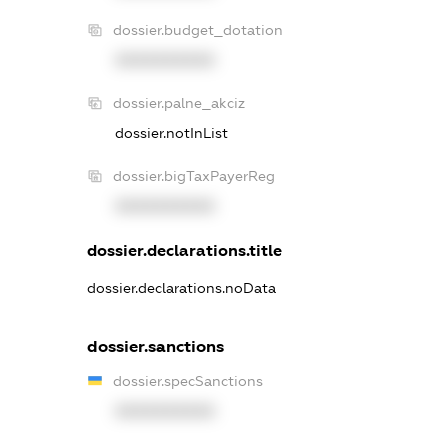
dossier.budget_dotation
XXXXXXXXXX
dossier.palne_akciz
dossier.notInList
dossier.bigTaxPayerReg
XXXXXXXXXX
dossier.declarations.title
dossier.declarations.noData
dossier.sanctions
dossier.specSanctions
XXXXXXXXXX