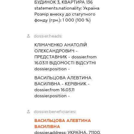
БУДИНОК 3, КВАРТИРА 136
statements.nationality:
Україна
Розмір внеску до статутного
фонду (грн.):
1 000
(100 %)
dossier.heads:
КЛІМАЧЕНКО АНАТОЛІЙ
ОЛЕКСАНДРОВИЧ
-
ПРЕДСТАВНИК
- dossier.from
16.03.11
ВІДОМОСТІ ВІДСУТНІ
dossier.position -
ВАСИЛЬЦОВА АЛЕВТИНА
ВАСИЛІВНА
-
КЕРІВНИК
-
dossier.from 16.03.11
dossier.position -
dossier.beneficiaries:
ВАСИЛЬЦОВА АЛЕВТИНА
ВАСИЛІВНА
dossier.address:
УКРАЇНА, 71100,