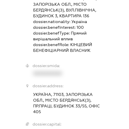
ЗАПОРІЗЬКА ОБЛ., МІСТО
БЕРДЯНСЬК(З), ВУЛ.ПІВНІЧНА,
БУДИНОК 3, КВАРТИРА 136
dossier.nationality:
Україна
dossier.benefInterest:
100
dossier.benefType:
Прямий
вирішальний вплив
dossier.benefRole:
КІНЦЕВИЙ
БЕНЕФІЦІАРНИЙ ВЛАСНИК
dossier.smida:
XXXXXXXXXX
dossier.address:
УКРАЇНА, 71103, ЗАПОРІЗЬКА
ОБЛ., МІСТО БЕРДЯНСЬК(З),
ПР.ПРАЦІ, БУДИНОК 33/55, ОФІС
405
dossier.capital: