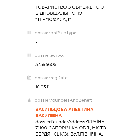
ТОВАРИСТВО З ОБМЕЖЕНОЮ
ВІДПОВІДАЛЬНІСТЮ
"ТЕРМОФАСАД"
dossier.opfSubType:
-
dossier.edrpo:
37595605
dossier.regDate:
16.03.11
dossier.foundersAndBenef:
ВАСИЛЬЦОВА АЛЕВТИНА
ВАСИЛІВНА
dossier.founderAddress
УКРАЇНА,
71100, ЗАПОРІЗЬКА ОБЛ., МІСТО
БЕРДЯНСЬК(З), ВУЛ.ПІВНІЧНА,