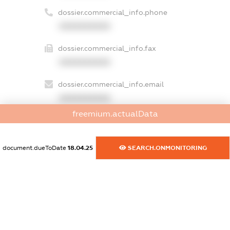
dossier.commercial_info.phone
XXXXXXXXXX
dossier.commercial_info.fax
XXXXXXXXXX
dossier.commercial_info.email
XXXXXXXXXX
freemium.actualData
dossier.commercial_info.website
XXXXXXXXXX
document.dueToDate
18.04.25
SEARCH.ONMONITORING
dossier.commercial_info.activity
XXXXXXXXXX
freemium.exampleText_1
freemium.exampleText_2