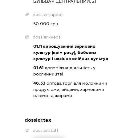
БУЛЬВАР ЦЕНТРАЛЬНИЙ, 21
dossier.capital:
50 000 грн.
dossier.kveds:
01.11
вирощування зернових
культур (крім рису), бобових
культур і насіння олійних культур
01.61
допоміжна діяльність у
рослинництві
46.33
оптова торгівля молочними
продуктами, яйцями, харчовими
оліями та жирами
dossier.tax
dossier.staff