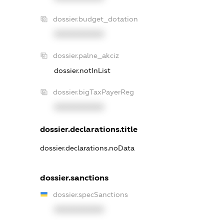
dossier.budget_dotation
XXXXXXXXXX
dossier.palne_akciz
dossier.notInList
dossier.bigTaxPayerReg
XXXXXXXXXX
dossier.declarations.title
dossier.declarations.noData
dossier.sanctions
dossier.specSanctions
XXXXXXXXXX