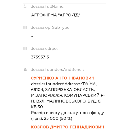
dossier.fullName:
АГРОФІРМА "АГРО-ТД"
dossier.opfSubType:
-
dossier.edrpo:
37595715
dossier.foundersAndBenef:
СУРМЕНКО АНТОН ІВАНОВИЧ
dossier.founderAddress
УКРАЇНА,
69104, ЗАПОРIЗЬКА ОБЛАСТЬ,
М.ЗАПОРІЖЖЯ, КОМУНАРСЬКИЙ Р-
Н, ВУЛ. МАЛИНОВСЬКОГО, БУД. 8,
КВ 30
Розмір внеску до статутного фонду
(грн.):
25 000
(50 %)
КОЗЛОВ ДМИТРО ГЕННАДІЙОВИЧ