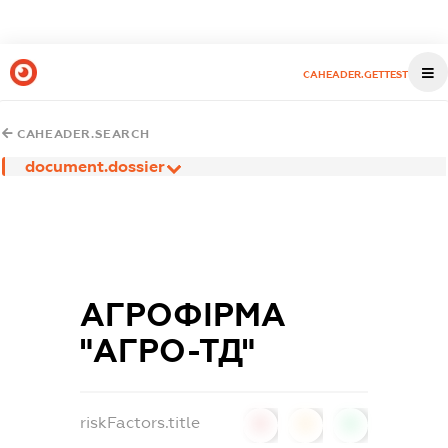
CAHEADER.GETTEST
CAHEADER.SEARCH
document.dossier
АГРОФІРМА
"АГРО-ТД"
riskFactors.title
0
0
0