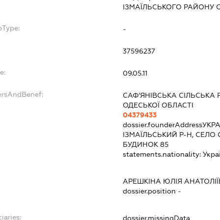
ІЗМАЇЛЬСЬКОГО РАЙОНУ 
bType:
-
37596237
e:
09.05.11
ersAndBenef:
САФ'ЯНІВСЬКА СІЛЬСЬКА 
ОДЕСЬКОЇ ОБЛАСТІ
04379433
dossier.founderAddress
УКРА
ІЗМАЇЛЬСЬКИЙ Р-Н, СЕЛО
БУДИНОК 85
statements.nationality:
Укра
АРЕШКІНА ЮЛІЯ АНАТОЛІ
dossier.position -
iaries:
dossier.missingData