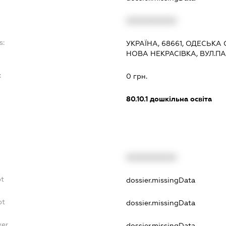
XXXXXXXXXX
s:
УКРАЇНА, 68661, ОДЕСЬКА 
НОВА НЕКРАСІВКА, ВУЛ.П
:
0 грн.
80.10.1
дошкільна освіта
XXXXXXXXXX
bt
dossier.missingData
bt
dossier.missingData
yer
dossier.missingData