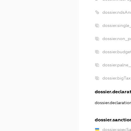
dossier.ndsAn
dossier.singl
dossier.non_p
dossier.budge
dossier.palne_
dossier.bigTa
dossier.declarat
dossier.declarati
dossier.sanctio
dossier.specS