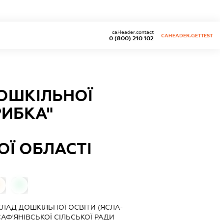
caHeader.contact
CAHEADER.GETTEST
0 (800) 210 102
ОШКІЛЬНОЇ
РИБКА"
ОЇ ОБЛАСТІ
0
ЛАД ДОШКІЛЬНОЇ ОСВІТИ (ЯСЛА-
АФ'ЯНІВСЬКОЇ СІЛЬСЬКОЇ РАДИ