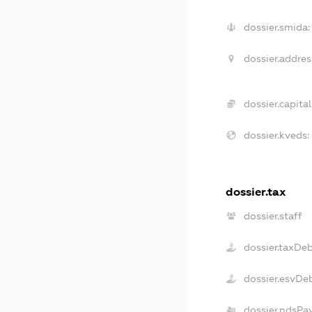
dossier.smida:
dossier.addres
dossier.capital
dossier.kveds:
dossier.tax
dossier.staff
dossier.taxDe
dossier.esvDe
dossier.ndsPa