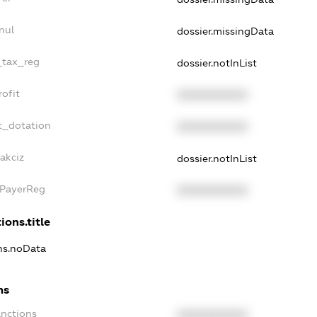
nul
dossier.missingData
e_tax_reg
dossier.notInList
rofit
XXXXXXXXXX
t_dotation
XXXXXXXXXX
akciz
dossier.notInList
xPayerReg
XXXXXXXXXX
ions.title
ons.noData
ns
anctions
XXXXXXXXXX