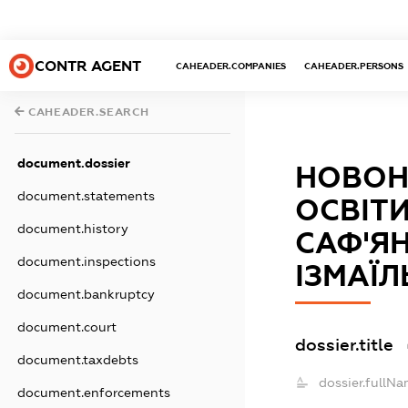
CONTR AGENT
CAHEADER.COMPANIES
CAHEADER.PERSONS
CAHEADER.SEARCH
document.dossier
НОВОН
document.statements
ОСВІТИ
document.history
САФ'ЯН
document.inspections
ІЗМАЇЛ
document.bankruptcy
document.court
dossier.title
document.taxdebts
dossier.fullNa
document.enforcements