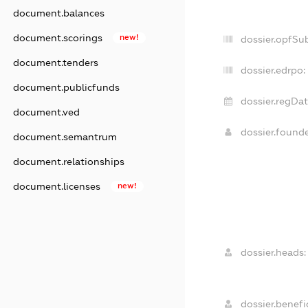
document.balances
document.scorings
new!
dossier.opfSu
document.tenders
dossier.edrpo:
document.publicfunds
dossier.regDat
document.ved
dossier.found
document.semantrum
document.relationships
document.licenses
new!
dossier.heads:
dossier.benefic