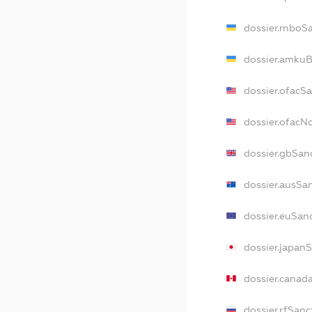
dossier.rnboS
dossier.amkuB
dossier.ofacS
dossier.ofac
dossier.gbSan
dossier.ausSa
dossier.euSan
dossier.japan
dossier.canad
dossier.rfSanc