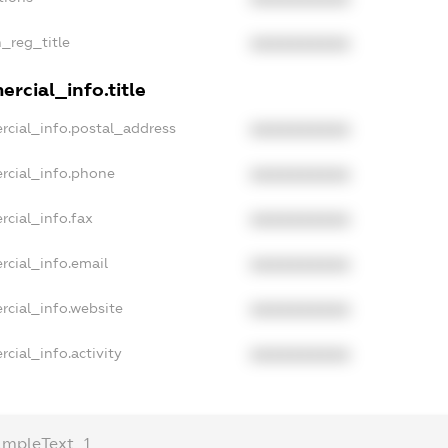
n_reg_title
XXXXXXXXXX
rcial_info.title
rcial_info.postal_address
XXXXXXXXXX
rcial_info.phone
XXXXXXXXXX
rcial_info.fax
XXXXXXXXXX
rcial_info.email
XXXXXXXXXX
rcial_info.website
XXXXXXXXXX
cial_info.activity
XXXXXXXXXX
ampleText_1