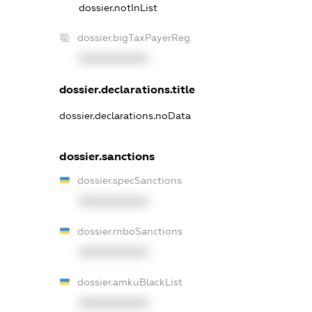
dossier.notInList
dossier.bigTaxPayerReg
XXXXXXXXXX
dossier.declarations.title
dossier.declarations.noData
dossier.sanctions
dossier.specSanctions
XXXXXXXXXX
dossier.rnboSanctions
XXXXXXXXXX
dossier.amkuBlackList
XXXXXXXXXX