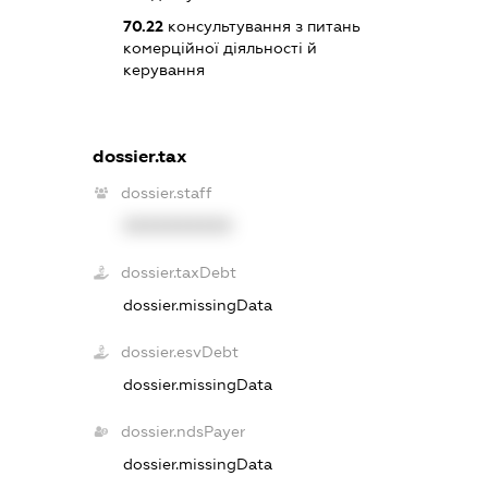
70.22
консультування з питань
комерційної діяльності й
керування
dossier.tax
dossier.staff
XXXXXXXXXX
dossier.taxDebt
dossier.missingData
dossier.esvDebt
dossier.missingData
dossier.ndsPayer
dossier.missingData