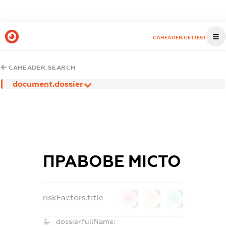
CAHEADER.GETTEST
CAHEADER.SEARCH
document.dossier
ПРАВОВЕ МІСТО
riskFactors.title
0
0
0
dossier.fullName: