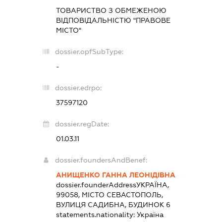
ТОВАРИСТВО З ОБМЕЖЕНОЮ
ВІДПОВІДАЛЬНІСТЮ "ПРАВОВЕ
МІСТО"
dossier.opfSubType:
-
dossier.edrpo:
37597120
dossier.regDate:
01.03.11
dossier.foundersAndBenef:
АНИЩЕНКО ГАННА ЛЕОНІДІВНА
dossier.founderAddress
УКРАЇНА,
99058, МІСТО СЕВАСТОПОЛЬ,
ВУЛИЦЯ САДИБНА, БУДИНОК 6
statements.nationality:
Україна