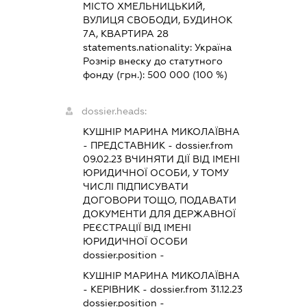
МІСТО ХМЕЛЬНИЦЬКИЙ,
ВУЛИЦЯ СВОБОДИ, БУДИНОК
7А, КВАРТИРА 28
statements.nationality:
Україна
Розмір внеску до статутного
фонду (грн.):
500 000
(100 %)
dossier.heads:
КУШНІР МАРИНА МИКОЛАЇВНА
-
ПРЕДСТАВНИК
- dossier.from
09.02.23
ВЧИНЯТИ ДІЇ ВІД ІМЕНІ
ЮРИДИЧНОЇ ОСОБИ, У ТОМУ
ЧИСЛІ ПІДПИСУВАТИ
ДОГОВОРИ ТОЩО, ПОДАВАТИ
ДОКУМЕНТИ ДЛЯ ДЕРЖАВНОЇ
РЕЄСТРАЦІЇ ВІД ІМЕНІ
ЮРИДИЧНОЇ ОСОБИ
dossier.position -
КУШНІР МАРИНА МИКОЛАЇВНА
-
КЕРІВНИК
- dossier.from 31.12.23
dossier.position -