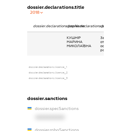
dossier.declarations.title
2018
dossier.declarations.pepName
dossier.declarations.personName
dossier.declarati
КУШНІР
Заробітна плата
МАРИНА
отримана за
МИКОЛАЇВНА
основним місцем
роботи
dossier.declarations.license_1
dossier.declarations.license_2
dossier.declarations.license_3
dossier.sanctions
dossier.specSanctions
XXXXXXXXXX
dossier.rnboSanctions