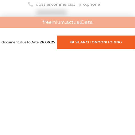
dossier.commercial_info.phone
XXXXXXXXXX
freemium.actualData
dossier.commercial_info.fax
XXXXXXXXXX
document.dueToDate
26.06.25
SEARCH.ONMONITORING
dossier.commercial_info.email
XXXXXXXXXX
dossier.commercial_info.website
XXXXXXXXXX
dossier.commercial_info.activity
XXXXXXXXXX
freemium.exampleText_1
freemium.exampleText_2
freemium.anonymousPerSearch2