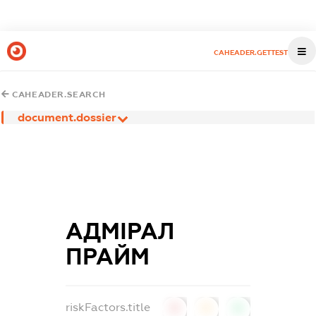
CAHEADER.GETTEST
CAHEADER.SEARCH
document.dossier
АДМІРАЛ
ПРАЙМ
riskFactors.title
0
0
0