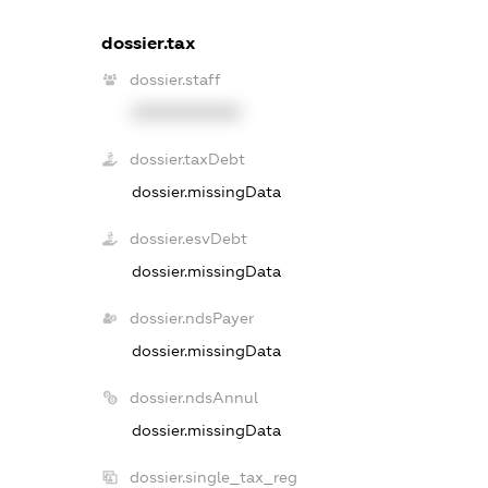
dossier.tax
dossier.staff
XXXXXXXXXX
dossier.taxDebt
dossier.missingData
dossier.esvDebt
dossier.missingData
dossier.ndsPayer
dossier.missingData
dossier.ndsAnnul
dossier.missingData
dossier.single_tax_reg