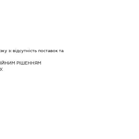
зку з:
вiдсутнiсть поставок та
IЙНИМ РIШЕННЯМ
.