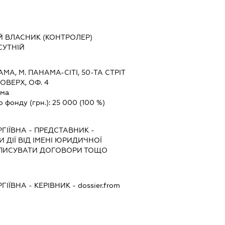
Й ВЛАСНИК (КОНТРОЛЕР)
СУТНІЙ
МА, М. ПАНАМА-СІТІ, 50-ТА СТРІТ
ОВЕРХ, ОФ. 4
ама
о фонду (грн.):
25 000
(100 %)
ГІЇВНА
-
ПРЕДСТАВНИК
-
 ДІЇ ВІД ІМЕНІ ЮРИДИЧНОЇ
ІДПИСУВАТИ ДОГОВОРИ ТОЩО
ГІЇВНА
-
КЕРІВНИК
- dossier.from