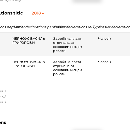
XXXXXXXXXX
tions.title
2018
tions.pepName
dossier.declarations.personName
dossier.declarations.relType
dossier.declaratio
ЧЕРНОУС ВАСИЛЬ
Заробітна плата
Чоловік
ГРИГОРОВІЧ
отримана за
основним місцем
роботи
ЧЕРНОУС ВАСИЛЬ
Заробітна плата
Чоловік
ГРИГОРОВІЧ
отримана за
основним місцем
роботи
nse_1
nse_2
nse_3
ons