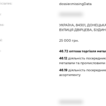
ciaries:
dossier.missingData
:
XXXXXXXXXX
ss:
УКРАЇНА, 84301, ДОНЕЦЬК
ВУЛИЦЯ ДВІРЦЕВА, БУДИН
l:
25 000 грн.
:
46.72
оптова торгівля мета
46.12
діяльність посередникі
металами та промисловими
46.19
діяльність посередник
асортименту
XXXXXXXXXX