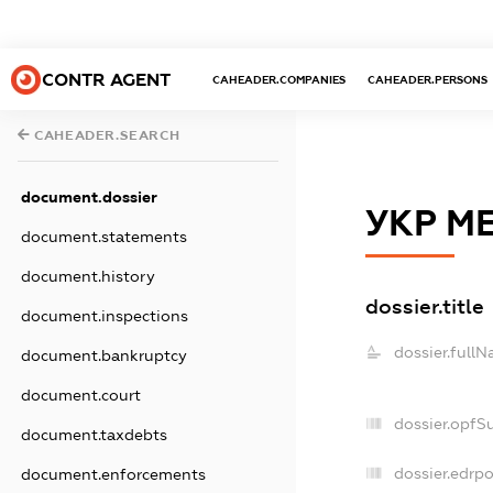
CONTR AGENT
CAHEADER.COMPANIES
CAHEADER.PERSONS
CAHEADER.SEARCH
document.dossier
УКР М
document.statements
document.history
dossier.title
document.inspections
dossier.fullN
document.bankruptcy
document.court
dossier.opfS
document.taxdebts
dossier.edrpo
document.enforcements