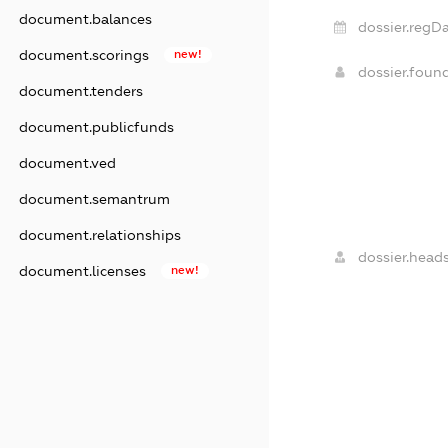
document.balances
dossier.regDa
document.scorings
new!
dossier.foun
document.tenders
document.publicfunds
document.ved
document.semantrum
document.relationships
dossier.heads
document.licenses
new!