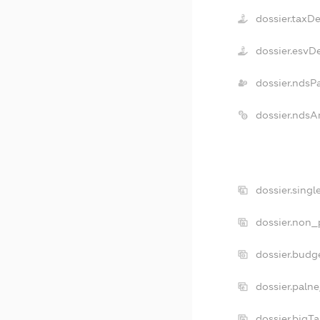
dossier.taxD
dossier.esvD
dossier.ndsP
dossier.ndsA
dossier.sing
dossier.non_
dossier.budg
dossier.paln
dossier.bigT