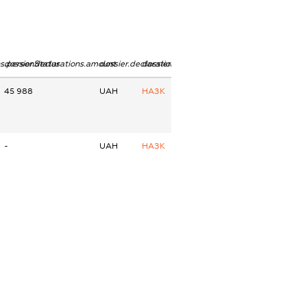
ns.personStatus
dossier.declarations.amount
dossier.declarations.currency
dossier.declarations.source
45 988
UAH
НАЗК
-
UAH
НАЗК