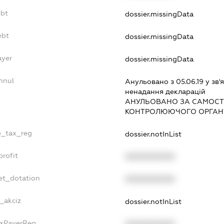
ebt
dossier.missingData
ebt
dossier.missingData
ayer
dossier.missingData
nnul
Анульовано з 05.06.19 у зв'я
ненадання декларацiй
АНУЛЬОВАНО ЗА САМОСТ
КОНТРОЛЮЮЧОГО ОРГАНУ
le_tax_reg
dossier.notInList
profit
XXXXXXXXXX
et_dotation
XXXXXXXXXX
e_akciz
dossier.notInList
axPayerReg