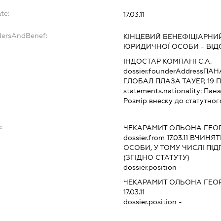
te:
17.03.11
dersAndBenef:
КІНЦЕВИЙ БЕНЕФІЦІАРНИ
ЮРИДИЧНОЇ ОСОБИ - ВІД
ІНДОСТАР КОМПАНІ С.А.
dossier.founderAddress
ПАНА
ГЛОБАЛ ПЛАЗА ТАУЕР, 19 П
statements.nationality:
Пан
Розмір внеску до статутног
:
ЧЕКАРАМИТ ОЛЬОНА ГЕОР
dossier.from 17.03.11
ВЧИНЯТИ
ОСОБИ, У ТОМУ ЧИСЛІ П
(ЗГІДНО СТАТУТУ)
dossier.position -
ЧЕКАРАМИТ ОЛЬОНА ГЕОР
17.03.11
dossier.position -