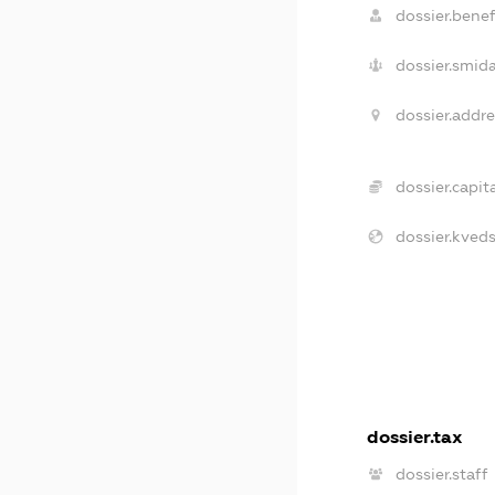
dossier.benefi
dossier.smida
dossier.addre
dossier.capita
dossier.kveds
dossier.tax
dossier.staff