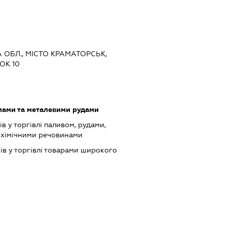
А ОБЛ., МІСТО КРАМАТОРСЬК,
ОК 10
лами та металевими рудами
в у торгівлі паливом, рудами,
 хімічними речовинами
ів у торгівлі товарами широкого