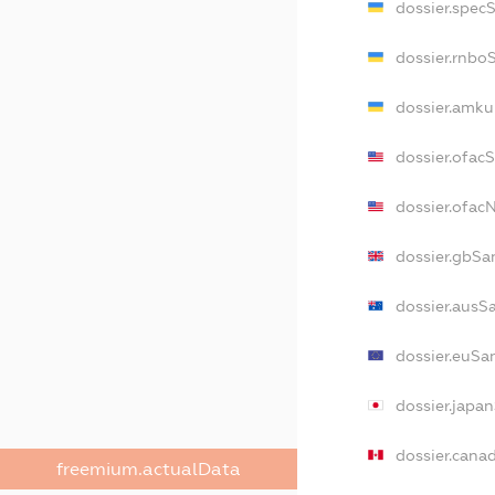
dossier.spec
dossier.rnbo
dossier.amku
dossier.ofac
dossier.ofa
dossier.gbSa
dossier.ausS
dossier.euSa
dossier.japa
dossier.cana
freemium.actualData