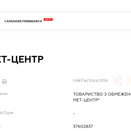
BETA
CAHEADER.PERSSEARCH
ЕТ-ЦЕНТР
riskFactors.title
0
ame:
ТОВАРИСТВО З ОБМЕЖЕН
МЕТ-ЦЕНТР"
ubType:
-
:
37602837