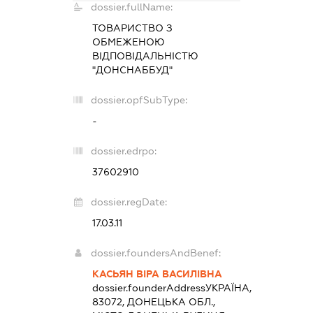
dossier.fullName:
ТОВАРИСТВО З
ОБМЕЖЕНОЮ
ВІДПОВІДАЛЬНІСТЮ
"ДОНСНАББУД"
dossier.opfSubType:
-
dossier.edrpo:
37602910
dossier.regDate:
17.03.11
dossier.foundersAndBenef:
КАСЬЯН ВІРА ВАСИЛІВНА
dossier.founderAddress
УКРАЇНА,
83072, ДОНЕЦЬКА ОБЛ.,