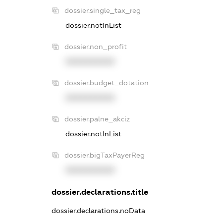
dossier.single_tax_reg
dossier.notInList
dossier.non_profit
XXXXXXXXXX
dossier.budget_dotation
XXXXXXXXXX
dossier.palne_akciz
dossier.notInList
dossier.bigTaxPayerReg
XXXXXXXXXX
dossier.declarations.title
dossier.declarations.noData