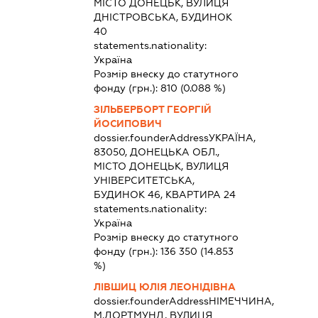
МІСТО ДОНЕЦЬК, ВУЛИЦЯ
ДНІСТРОВСЬКА, БУДИНОК
40
statements.nationality:
Україна
Розмір внеску до статутного
фонду (грн.):
810
(0.088 %)
ЗІЛЬБЕРБОРТ ГЕОРГІЙ
ЙОСИПОВИЧ
dossier.founderAddress
УКРАЇНА,
83050, ДОНЕЦЬКА ОБЛ.,
МІСТО ДОНЕЦЬК, ВУЛИЦЯ
УНІВЕРСИТЕТСЬКА,
БУДИНОК 46, КВАРТИРА 24
statements.nationality:
Україна
Розмір внеску до статутного
фонду (грн.):
136 350
(14.853
%)
ЛІВШИЦ ЮЛІЯ ЛЕОНІДІВНА
dossier.founderAddress
НІМЕЧЧИНА,
М.ДОРТМУНД, ВУЛИЦЯ