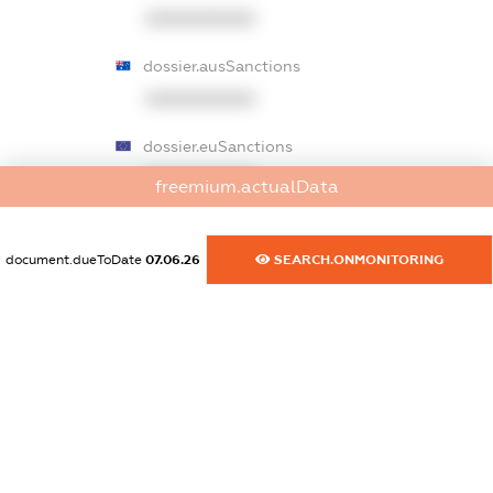
XXXXXXXXXX
dossier.ausSanctions
XXXXXXXXXX
dossier.euSanctions
XXXXXXXXXX
freemium.actualData
dossier.japanSanctions
XXXXXXXXXX
document.dueToDate
07.06.26
SEARCH.ONMONITORING
dossier.canadaSanctions
XXXXXXXXXX
dossier.rfSanctions
XXXXXXXXXX
dossier.russian_reg_title