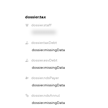
dossier.tax
dossier.staff
XXXXXXXXXX
dossier.taxDebt
dossier.missingData
dossier.esvDebt
dossier.missingData
dossier.ndsPayer
dossier.missingData
dossier.ndsAnnul
dossier.missingData