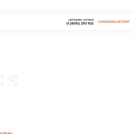
caHeader.contact
CAHEADER.GETTEST
0 (800) 210 102
0
ЙОВИЧ