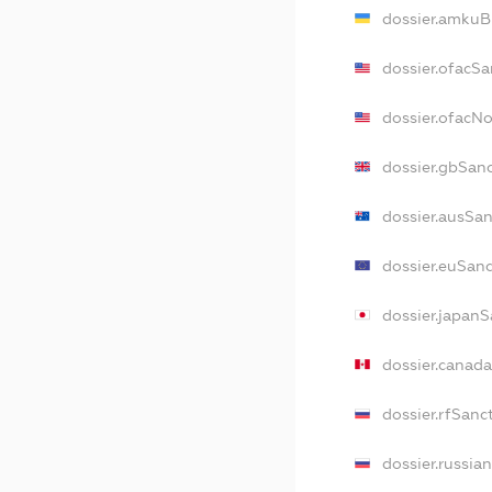
dossier.amkuB
dossier.ofacSa
dossier.ofacN
dossier.gbSan
dossier.ausSa
dossier.euSan
dossier.japan
dossier.canad
dossier.rfSanc
dossier.russia