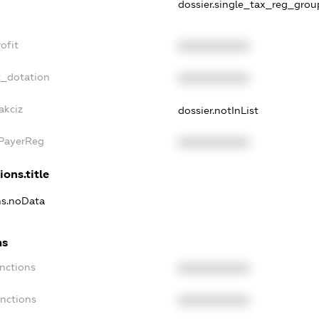
dossier.single_tax_reg_grou
ofit
XXXXXXXXXX
t_dotation
XXXXXXXXXX
akciz
dossier.notInList
xPayerReg
XXXXXXXXXX
ions.title
ons.noData
ns
anctions
XXXXXXXXXX
anctions
XXXXXXXXXX