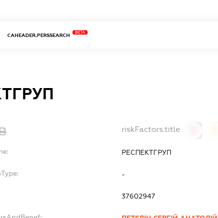
BETA
CAHEADER.PERSSEARCH
КТГРУП
riskFactors.title
0
0
me:
РЕСПЕКТГРУП
bType:
-
37602947
ersAndBenef:
ПЕТЄЛІН СЕРГІЙ АНАТОЛІ