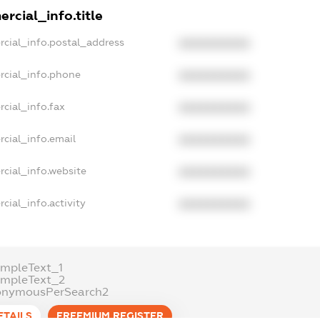
rcial_info.title
rcial_info.postal_address
XXXXXXXXXX
rcial_info.phone
XXXXXXXXXX
cial_info.fax
XXXXXXXXXX
cial_info.email
XXXXXXXXXX
rcial_info.website
XXXXXXXXXX
cial_info.activity
XXXXXXXXXX
ampleText_1
ampleText_2
onymousPerSearch2
ETAILS
FREEMIUM.REGISTER