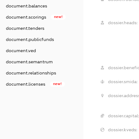
document.balances
document.scorings
new!
dossier.heads:
document.tenders
document.publicfunds
document.ved
document.semantrum
dossier.benefic
document.relationships
dossier.smida:
document.licenses
new!
dossier.addres
dossier.capital
dossier.kveds: