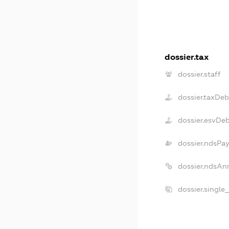
dossier.tax
dossier.staff
dossier.taxDeb
dossier.esvDe
dossier.ndsPa
dossier.ndsAn
dossier.single