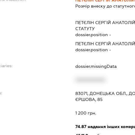
Розмір внеску до статутног
ПЕТЄЛІН СЕРГІЙ АНАТОЛІ
СТАТУТУ
dossier.position -
ПЕТЄЛІН СЕРГІЙ АНАТОЛІ
dossier.position -
iaries:
dossier.missingData
XXXXXXXXXX
s:
83071, ДОНЕЦЬКА ОБЛ., 
ЄРШОВА, 85
:
1 200 грн.
74.87
надання інших комерц