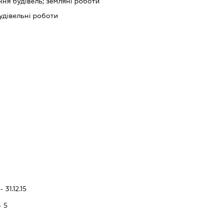
ня будівель; земляні роботи
будівельні роботи
 31.12.15
- 5