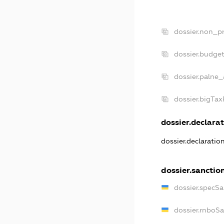
dossier.non_pr
dossier.budge
dossier.palne_
dossier.bigTa
dossier.declarat
dossier.declarati
dossier.sanctio
dossier.specS
dossier.rnboS