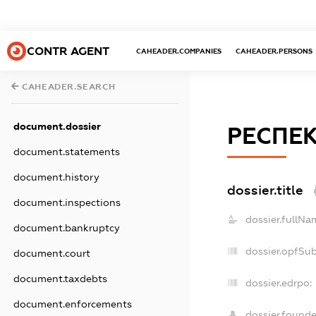
CONTR AGENT
CAHEADER.COMPANIES
CAHEADER.PERSONS
CAHEADER.SEARCH
document.dossier
РЕСПЕ
document.statements
document.history
dossier.title
document.inspections
dossier.fullNa
document.bankruptcy
dossier.opfSu
document.court
document.taxdebts
dossier.edrpo:
document.enforcements
dossier.found