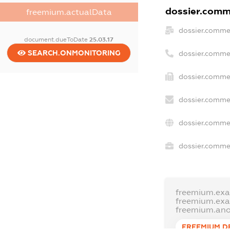
dossier.comme
freemium.actualData
dossier.comme
document.dueToDate
25.03.17
SEARCH.ONMONITORING
dossier.comme
dossier.commer
dossier.commer
dossier.comme
dossier.commer
freemium.ex
freemium.ex
freemium.an
FREEMIUM.D