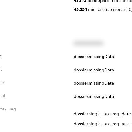
45.11.0
розбирання та знесен
45.25.1
інші спеціалізовані 
XXXXXXXXXX
t
dossier.missingData
bt
dossier.missingData
yer
dossier.missingData
nul
dossier.missingData
_tax_reg
dossier.single_tax_reg_date -
dossier.single_tax_reg_rate 