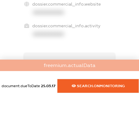
dossier.commercial_info.website
XXXXXXXXXX
dossier.commercial_info.activity
XXXXXXXXXX
freemium.exampleText_1
freemium.actualData
freemium.exampleText_2
freemium.anonymousPerSearch2
FREEMIUM.DETAILS
document.dueToDate
25.03.17
SEARCH.ONMONITORING
FREEMIUM.REGISTER