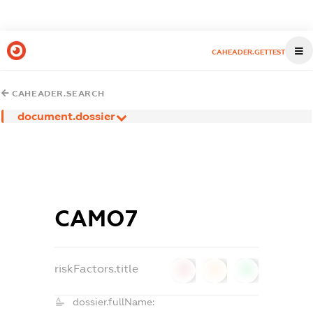
CAHEADER.GETTEST
CAHEADER.SEARCH
document.dossier
САМО7
riskFactors.title
0
0
0
dossier.fullName: