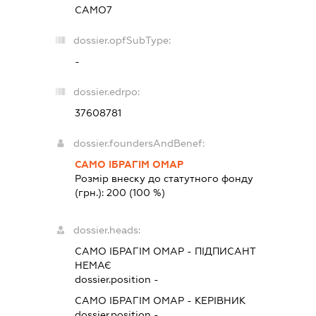
САМО7
dossier.opfSubType:
-
dossier.edrpo:
37608781
dossier.foundersAndBenef:
САМО ІБРАГІМ ОМАР
Розмір внеску до статутного фонду
(грн.):
200
(100 %)
dossier.heads:
САМО ІБРАГІМ ОМАР
-
ПІДПИСАНТ
НЕМАЄ
dossier.position -
САМО ІБРАГІМ ОМАР
-
КЕРІВНИК
dossier.position -