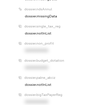
dossier.ndsAnnul
dossier.missingData
dossier.single_tax_reg
dossier.notInList
dossier.non_profit
XXXXXXXXXX
dossier.budget_dotation
XXXXXXXXXX
dossier.palne_akciz
dossier.notInList
dossier.bigTaxPayerReg
XXXXXXXXXX