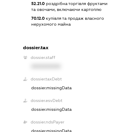
52.21.0
роздрібна торгівля фруктами
та овочами, включаючи картоплю
70.12.0
купівля та продаж власного
нерухомого майна
dossier.tax
dossier.staff
XXXXXXXXXX
dossier.taxDebt
dossier.missingData
dossier.esvDebt
dossier.missingData
dossier.ndsPayer
dossier.missingData