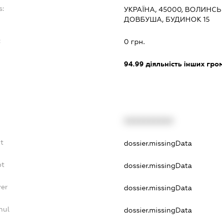
s:
УКРАЇНА, 45000, ВОЛИНСЬ
ДОВБУША, БУДИНОК 15
:
0 грн.
94.99
діяльність інших грома
XXXXXXXXXX
t
dossier.missingData
bt
dossier.missingData
yer
dossier.missingData
nul
dossier.missingData