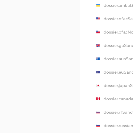
dossier.amkuB
dossier.ofacS
dossier.ofacN
dossier.gbSan
dossier.ausSa
dossier.euSan
dossier.japan
dossier.canad
dossier.rfSanc
dossier.russia