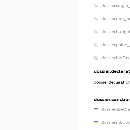
dossier.single
dossier.non_pr
dossier.budge
dossier.palne_
dossier.bigTa
dossier.declarat
dossier.declarati
dossier.sanctio
dossier.specS
dossier.rnboS