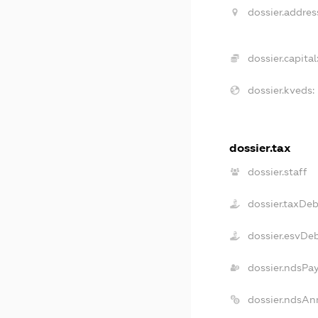
dossier.addres
dossier.capital
dossier.kveds:
dossier.tax
dossier.staff
dossier.taxDeb
dossier.esvDe
dossier.ndsPa
dossier.ndsAn