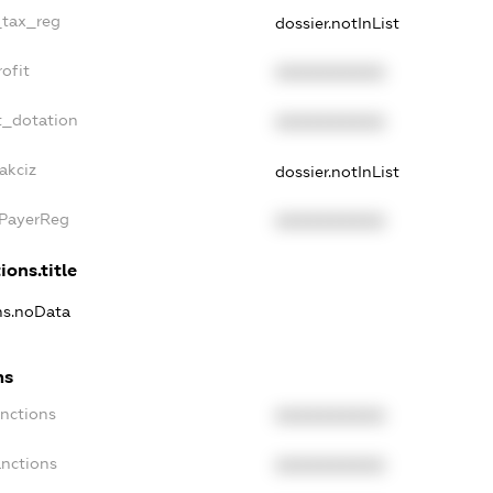
_tax_reg
dossier.notInList
ofit
XXXXXXXXXX
t_dotation
XXXXXXXXXX
akciz
dossier.notInList
xPayerReg
XXXXXXXXXX
ions.title
ons.noData
ns
anctions
XXXXXXXXXX
anctions
XXXXXXXXXX