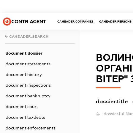
CONTR AGENT
CAHEADER.COMPANIES
CAHEADER.PERSONS
CAHEADER.SEARCH
document.dossier
ВОЛИН
document.statements
ОРГАНІ
document.history
ВІТЕР"
document.inspections
document.bankruptcy
dossier.title
document.court
dossier.fullNa
document.taxdebts
document.enforcements