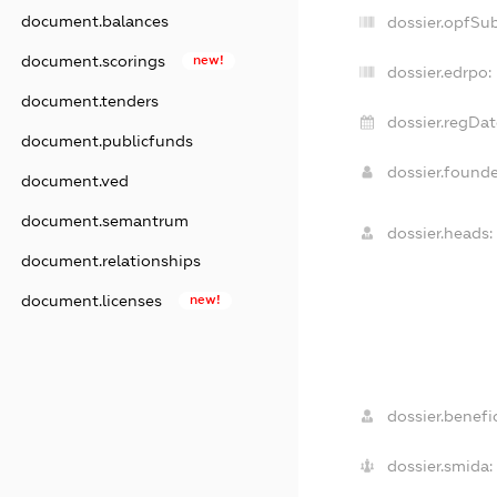
document.balances
dossier.opfSu
document.scorings
new!
dossier.edrpo:
document.tenders
dossier.regDat
document.publicfunds
dossier.found
document.ved
document.semantrum
dossier.heads:
document.relationships
document.licenses
new!
dossier.benefic
dossier.smida: