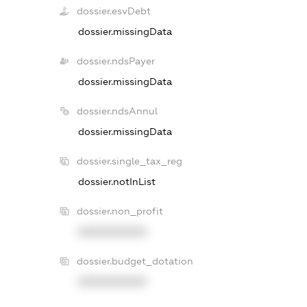
dossier.esvDebt
dossier.missingData
dossier.ndsPayer
dossier.missingData
dossier.ndsAnnul
dossier.missingData
dossier.single_tax_reg
dossier.notInList
dossier.non_profit
XXXXXXXXXX
dossier.budget_dotation
XXXXXXXXXX