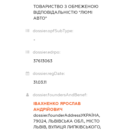
ТОВАРИСТВО З ОБМЕЖЕНОЮ
ВІДПОВІДАЛЬНІСТЮ "ЛЮМІ
АВТО"
dossier.opfSubType:
-
dossier.edrpo:
37613063
dossier.regDate:
31.03.11
dossier.foundersAndBenef:
ІВАХНЕНКО ЯРОСЛАВ
АНДРІЙОВИЧ
dossier.founderAddress
УКРАЇНА,
79024, ЛЬВІВСЬКА ОБЛ., МІСТО
ЛЬВІВ, ВУЛИЦЯ ЛИПКІВСЬКОГО,