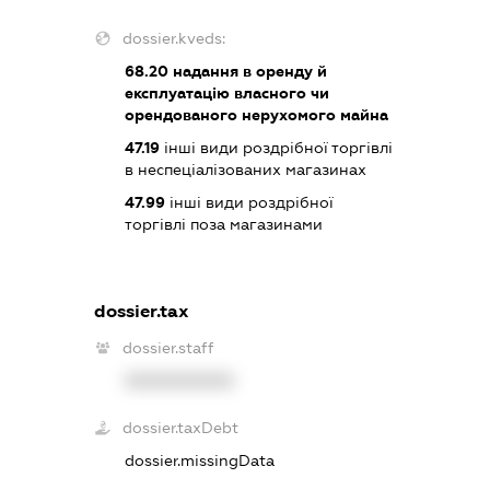
dossier.kveds:
68.20
надання в оренду й
експлуатацію власного чи
орендованого нерухомого майна
47.19
інші види роздрібної торгівлі
в неспеціалізованих магазинах
47.99
інші види роздрібної
торгівлі поза магазинами
dossier.tax
dossier.staff
XXXXXXXXXX
dossier.taxDebt
dossier.missingData