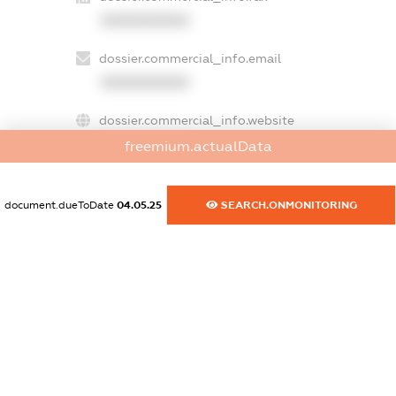
XXXXXXXXXX
dossier.commercial_info.email
XXXXXXXXXX
dossier.commercial_info.website
XXXXXXXXXX
freemium.actualData
dossier.commercial_info.activity
document.dueToDate
04.05.25
SEARCH.ONMONITORING
XXXXXXXXXX
freemium.exampleText_1
freemium.exampleText_2
freemium.anonymousPerSearch2
FREEMIUM.DETAILS
FREEMIUM.REGISTER