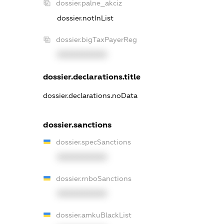
dossier.palne_akciz
dossier.notInList
dossier.bigTaxPayerReg
XXXXXXXXXX
dossier.declarations.title
dossier.declarations.noData
dossier.sanctions
dossier.specSanctions
XXXXXXXXXX
dossier.rnboSanctions
XXXXXXXXXX
dossier.amkuBlackList