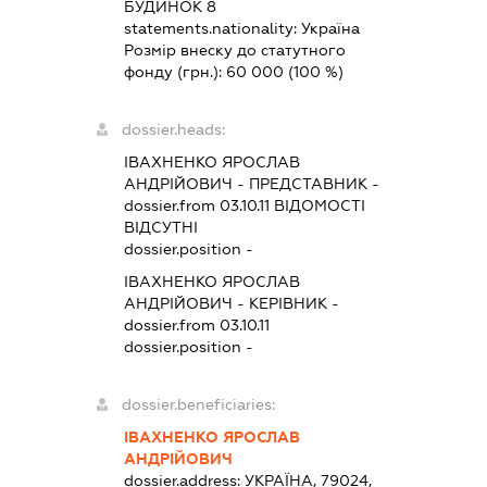
БУДИНОК 8
statements.nationality:
Україна
Розмір внеску до статутного
фонду (грн.):
60 000
(100 %)
dossier.heads:
ІВАХНЕНКО ЯРОСЛАВ
АНДРІЙОВИЧ
-
ПРЕДСТАВНИК
-
dossier.from 03.10.11
ВІДОМОСТІ
ВІДСУТНІ
dossier.position -
ІВАХНЕНКО ЯРОСЛАВ
АНДРІЙОВИЧ
-
КЕРІВНИК
-
dossier.from 03.10.11
dossier.position -
dossier.beneficiaries:
ІВАХНЕНКО ЯРОСЛАВ
АНДРІЙОВИЧ
dossier.address:
УКРАЇНА, 79024,