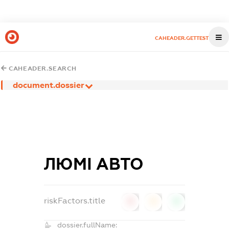
CAHEADER.GETTEST
CAHEADER.SEARCH
document.dossier
ЛЮМІ АВТО
riskFactors.title
0
0
0
dossier.fullName: