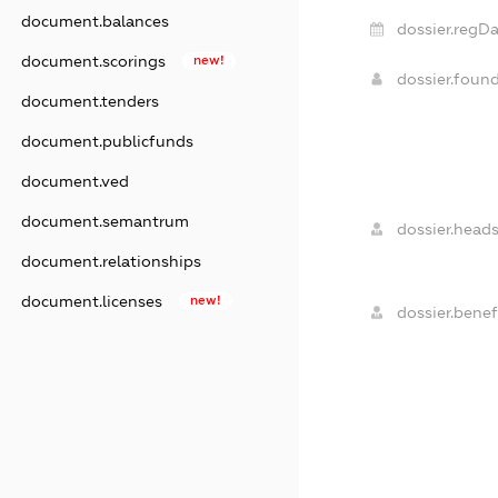
document.balances
dossier.regDa
document.scorings
new!
dossier.foun
document.tenders
document.publicfunds
document.ved
document.semantrum
dossier.heads
document.relationships
document.licenses
new!
dossier.benefi