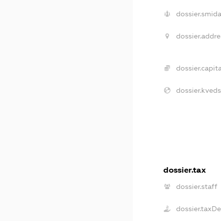
dossier.smida
dossier.addre
dossier.capita
dossier.kveds
dossier.tax
dossier.staff
dossier.taxD