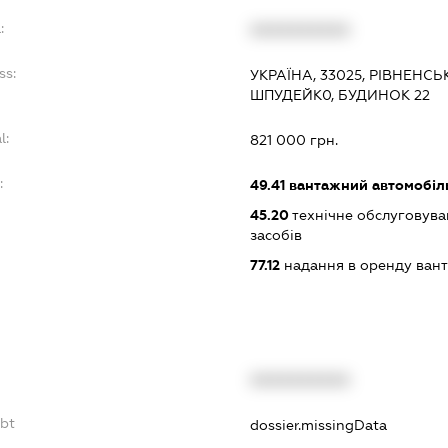
:
XXXXXXXXXX
ss:
УКРАЇНА, 33025, РІВНЕНСЬ
ШПУДЕЙК0, БУДИНОК 22
l:
821 000 грн.
:
49.41
вантажний автомобіл
45.20
технічне обслуговува
засобів
77.12
надання в оренду вант
XXXXXXXXXX
ebt
dossier.missingData