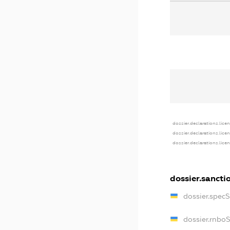
dossier.declarations.lice
dossier.declarations.lice
dossier.declarations.lice
dossier.sancti
dossier.spec
dossier.rnbo