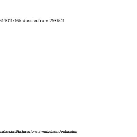
76140117165
dossier.from 29.05.11
ns.personStatus
dossier.declarations.amount
dossier.declarations.currency
dossier.declarations.source