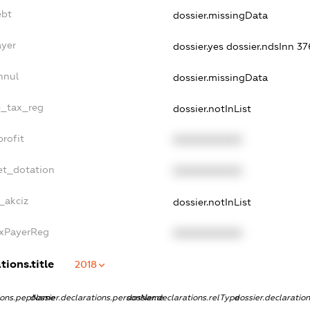
ebt
dossier.missingData
ayer
dossier.yes
dossier.ndsInn 3
nnul
dossier.missingData
e_tax_reg
dossier.notInList
rofit
XXXXXXXXXX
et_dotation
XXXXXXXXXX
_akciz
dossier.notInList
axPayerReg
XXXXXXXXXX
tions.title
2018
tions.pepName
dossier.declarations.personName
dossier.declarations.relType
dossier.declaratio