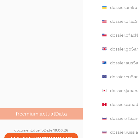
dossier.amku
dossier.ofac
dossier.ofac
dossier.gbSa
dossier.ausS
dossier.euSa
dossier.japa
dossier.cana
freemium.actualData
dossier.rfSan
document.dueToDate
19.06.26
dossier.russi