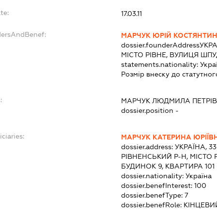
te:
17.03.11
dersAndBenef:
МАРЧУК ЮРІЙ КОСТЯНТИ
dossier.founderAddress
УКРА
МІСТО РІВНЕ, ВУЛИЦЯ ШП
statements.nationality:
Укра
Розмір внеску до статутног
:
МАРЧУК ЛЮДМИЛА ПЕТРІ
dossier.position -
ciaries:
МАРЧУК КАТЕРИНА ЮРІЇВ
dossier.address:
УКРАЇНА, 3
РІВНЕНСЬКИЙ Р-Н, МІСТО Р
БУДИНОК 9, КВАРТИРА 101
dossier.nationality:
Україна
dossier.benefInterest:
100
dossier.benefType:
7
dossier.benefRole:
КІНЦЕВИ