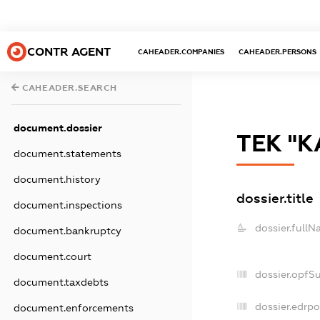
CONTR AGENT
CAHEADER.COMPANIES
CAHEADER.PERSONS
CAHEADER.SEARCH
document.dossier
ТЕК "К
document.statements
document.history
dossier.title
document.inspections
dossier.fullN
document.bankruptcy
document.court
dossier.opfS
document.taxdebts
dossier.edrpo
document.enforcements