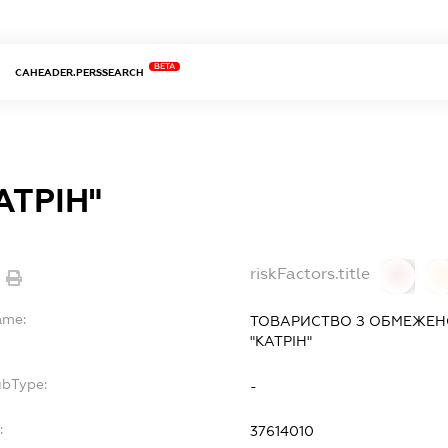
BETA
CAHEADER.PERSSEARCH
АТРІН"
riskFactors.title
0
ame:
ТОВАРИСТВО З ОБМЕЖЕН
"КАТРІН"
ubType:
-
:
37614010