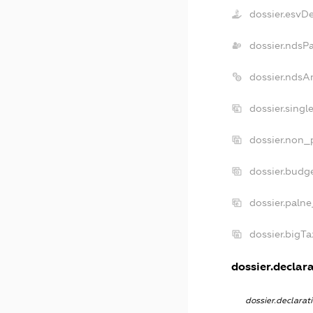
dossier.esvD
dossier.ndsP
dossier.ndsA
dossier.singl
dossier.non_p
dossier.budg
dossier.palne
dossier.bigT
dossier.declara
dossier.declara