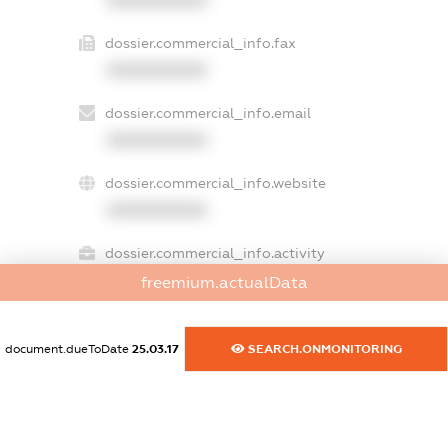
dossier.commercial_info.fax
XXXXXXXXXX
dossier.commercial_info.email
XXXXXXXXXX
dossier.commercial_info.website
XXXXXXXXXX
dossier.commercial_info.activity
XXXXXXXXXX
freemium.actualData
document.dueToDate
25.03.17
SEARCH.ONMONITORING
freemium.exampleText_1
freemium.exampleText_2
freemium.anonymousPerSearch2
FREEMIUM.DETAILS