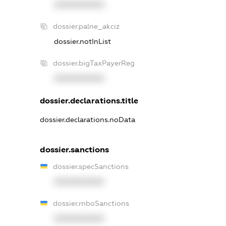
XXXXXXXXXX
dossier.palne_akciz
dossier.notInList
dossier.bigTaxPayerReg
XXXXXXXXXX
dossier.declarations.title
dossier.declarations.noData
dossier.sanctions
dossier.specSanctions
XXXXXXXXXX
dossier.rnboSanctions
XXXXXXXXXX