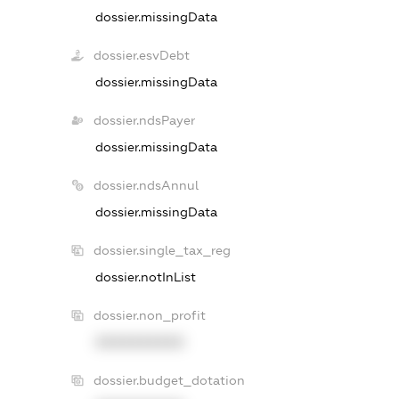
dossier.missingData
dossier.esvDebt
dossier.missingData
dossier.ndsPayer
dossier.missingData
dossier.ndsAnnul
dossier.missingData
dossier.single_tax_reg
dossier.notInList
dossier.non_profit
XXXXXXXXXX
dossier.budget_dotation