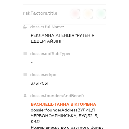
riskFactors.title
0
0
0
dossier.fullName:
РЕКЛАМНА АГЕНЦІЯ "РУТЕНІЯ
ЕДВЕРТАЙЗІНГ"
dossier.opfSubType:
-
dossier.edrpo:
37617031
dossier.foundersAndBenef:
ВАСИЛЕЦЬ ГАННА ВІКТОРІВНА
dossier.founderAddress
ВУЛИЦЯ
ЧЕРВОНОАРМІЙСЬКА, БУД.32-Б,
КВ.12
Розмір внеску до статутного фонду