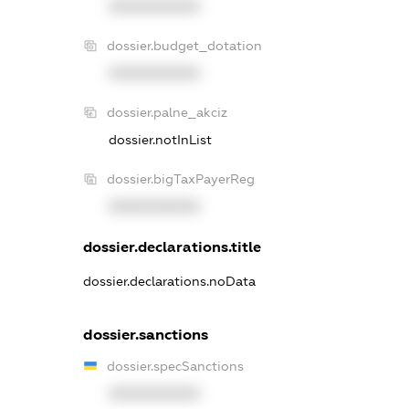
XXXXXXXXXX
dossier.budget_dotation
XXXXXXXXXX
dossier.palne_akciz
dossier.notInList
dossier.bigTaxPayerReg
XXXXXXXXXX
dossier.declarations.title
dossier.declarations.noData
dossier.sanctions
dossier.specSanctions
XXXXXXXXXX