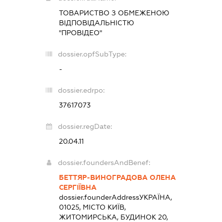
ТОВАРИСТВО З ОБМЕЖЕНОЮ
ВІДПОВІДАЛЬНІСТЮ
"ПРОВІДЕО"
dossier.opfSubType:
-
dossier.edrpo:
37617073
dossier.regDate:
20.04.11
dossier.foundersAndBenef:
БЕТТЯР-ВИНОГРАДОВА ОЛЕНА
СЕРГІЇВНА
dossier.founderAddress
УКРАЇНА,
01025, МІСТО КИЇВ,
ЖИТОМИРСЬКА, БУДИНОК 20,