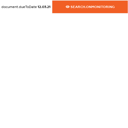
XXXXXXXXXX
document.dueToDate
12.03.21
SEARCH.ONMONITORING
dossier.commercial_info.phone
XXXXXXXXXX
dossier.commercial_info.fax
XXXXXXXXXX
dossier.commercial_info.email
XXXXXXXXXX
dossier.commercial_info.website
XXXXXXXXXX
dossier.commercial_info.activity
XXXXXXXXXX
freemium.exampleText_1