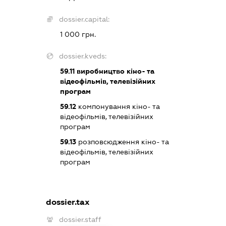
dossier.capital:
1 000 грн.
dossier.kveds:
59.11
виробництво кіно- та
відеофільмів, телевізійних
програм
59.12
компонування кіно- та
відеофільмів, телевізійних
програм
59.13
розповсюдження кіно- та
відеофільмів, телевізійних
програм
dossier.tax
dossier.staff