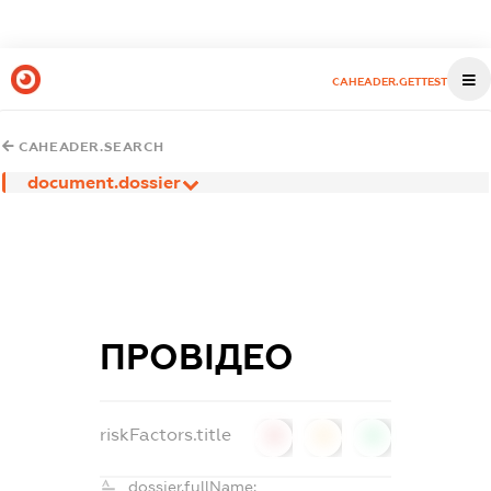
CAHEADER.GETTEST
CAHEADER.SEARCH
document.dossier
ПРОВІДЕО
riskFactors.title
0
0
0
dossier.fullName: