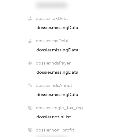
XXXXXXXXXX
dossier.taxDebt
dossier.missingData
dossier.esvDebt
dossier.missingData
dossier.ndsPayer
dossier.missingData
dossier.ndsAnnul
dossier.missingData
dossier.single_tax_reg
dossier.notInList
dossier.non_profit