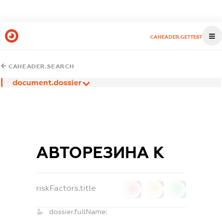
CAHEADER.GETTEST
CAHEADER.SEARCH
document.dossier
АВТОРЕЗИНА К
riskFactors.title
0
0
0
dossier.fullName: