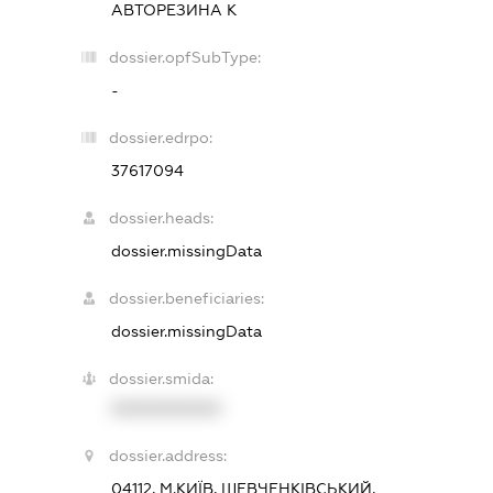
АВТОРЕЗИНА К
dossier.opfSubType:
-
dossier.edrpo:
37617094
dossier.heads:
dossier.missingData
dossier.beneficiaries:
dossier.missingData
dossier.smida:
XXXXXXXXXX
dossier.address:
04112, М.КИЇВ, ШЕВЧЕНКІВСЬКИЙ,