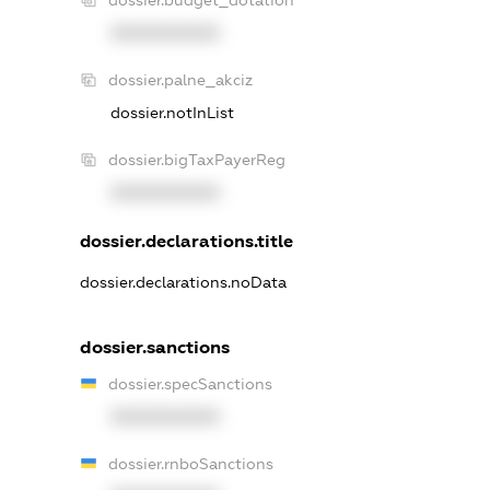
dossier.budget_dotation
XXXXXXXXXX
dossier.palne_akciz
dossier.notInList
dossier.bigTaxPayerReg
XXXXXXXXXX
dossier.declarations.title
dossier.declarations.noData
dossier.sanctions
dossier.specSanctions
XXXXXXXXXX
dossier.rnboSanctions