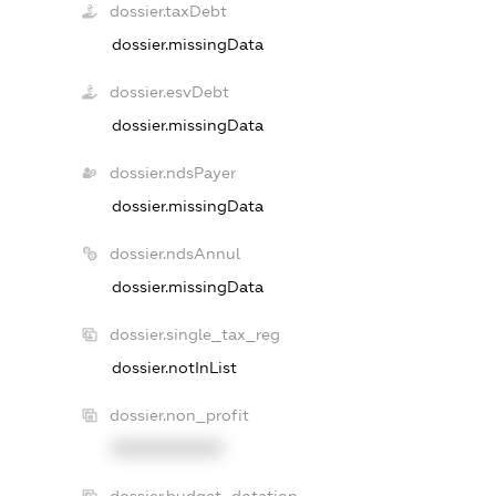
dossier.taxDebt
dossier.missingData
dossier.esvDebt
dossier.missingData
dossier.ndsPayer
dossier.missingData
dossier.ndsAnnul
dossier.missingData
dossier.single_tax_reg
dossier.notInList
dossier.non_profit
XXXXXXXXXX