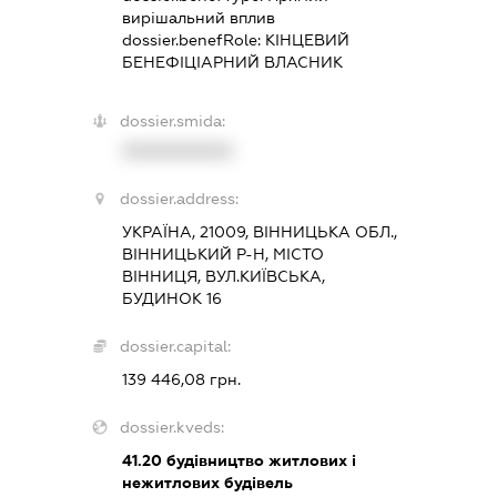
вирішальний вплив
dossier.benefRole:
КІНЦЕВИЙ
БЕНЕФІЦІАРНИЙ ВЛАСНИК
dossier.smida:
XXXXXXXXXX
dossier.address:
УКРАЇНА, 21009, ВІННИЦЬКА ОБЛ.,
ВІННИЦЬКИЙ Р-Н, МІСТО
ВІННИЦЯ, ВУЛ.КИЇВСЬКА,
БУДИНОК 16
dossier.capital:
139 446,08 грн.
dossier.kveds:
41.20
будівництво житлових і
нежитлових будівель