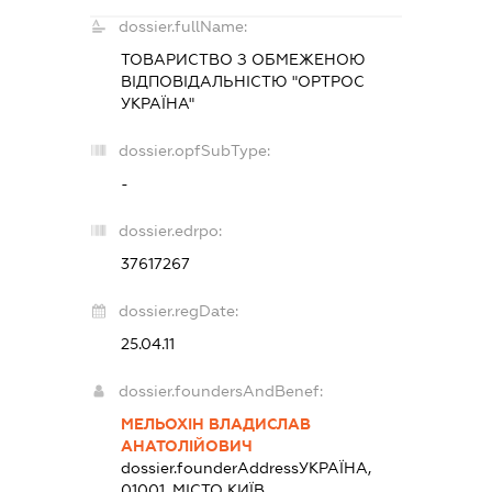
dossier.fullName:
ТОВАРИСТВО З ОБМЕЖЕНОЮ
ВІДПОВІДАЛЬНІСТЮ "ОРТРОС
УКРАЇНА"
dossier.opfSubType:
-
dossier.edrpo:
37617267
dossier.regDate:
25.04.11
dossier.foundersAndBenef:
МЕЛЬОХІН ВЛАДИСЛАВ
АНАТОЛІЙОВИЧ
dossier.founderAddress
УКРАЇНА,
01001, МІСТО КИЇВ,