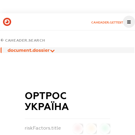
CAHEADER.GETTEST
CAHEADER.SEARCH
document.dossier
ОРТРОС
УКРАЇНА
riskFactors.title
0
0
0