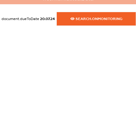
XXXXXXXXXX
document.dueToDate
20.07.24
SEARCH.ONMONITORING
dossier.commercial_info.activity
XXXXXXXXXX
freemium.exampleText_1
freemium.exampleText_2
freemium.anonymousPerSearch2
FREEMIUM.DETAILS
FREEMIUM.REGISTER