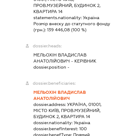
ПРОВ.МУЗЕЙНИЙ, БУДИНОК 2,
КВАРТИРА 14
statements.nationality:
Україна
Розмір внеску до статутного фонду
(грн.):
139 446,08
(100 %)
dossier.heads:
МЕЛЬОХІН ВЛАДИСЛАВ
АНАТОЛІЙОВИЧ
-
КЕРІВНИК
dossier.position -
dossier.beneficiaries:
МЕЛЬОХІН ВЛАДИСЛАВ
АНАТОЛІЙОВИЧ
dossier.address:
УКРАЇНА, 01001,
МІСТО КИЇВ, ПРОВ.МУЗЕЙНИЙ,
БУДИНОК 2, КВАРТИРА 14
dossier.nationality:
Україна
dossier.benefInterest:
100
dossier.benefType:
Прямий