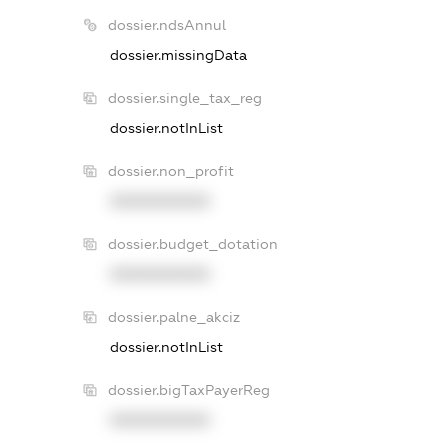
dossier.ndsAnnul
dossier.missingData
dossier.single_tax_reg
dossier.notInList
dossier.non_profit
XXXXXXXXXX
dossier.budget_dotation
XXXXXXXXXX
dossier.palne_akciz
dossier.notInList
dossier.bigTaxPayerReg
XXXXXXXXXX