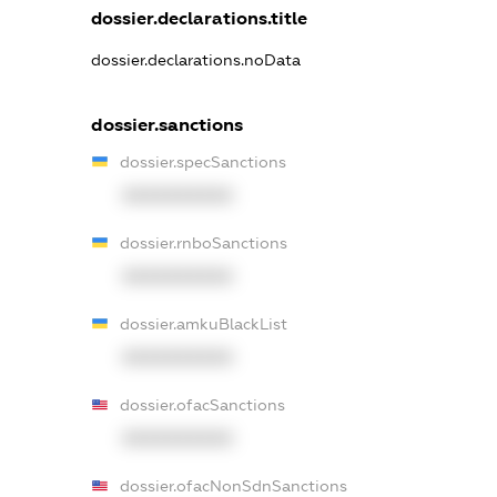
dossier.declarations.title
dossier.declarations.noData
dossier.sanctions
dossier.specSanctions
XXXXXXXXXX
dossier.rnboSanctions
XXXXXXXXXX
dossier.amkuBlackList
XXXXXXXXXX
dossier.ofacSanctions
XXXXXXXXXX
dossier.ofacNonSdnSanctions