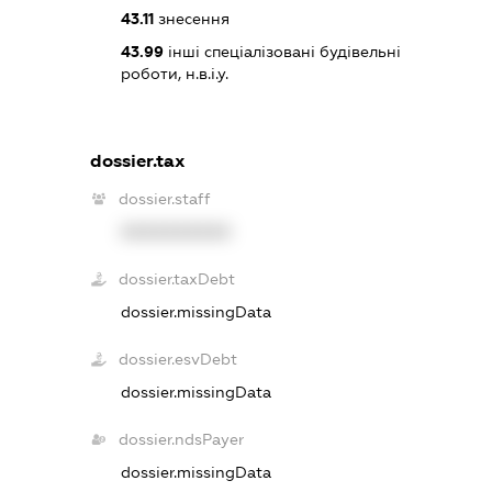
43.11
знесення
43.99
інші спеціалізовані будівельні
роботи, н.в.і.у.
dossier.tax
dossier.staff
XXXXXXXXXX
dossier.taxDebt
dossier.missingData
dossier.esvDebt
dossier.missingData
dossier.ndsPayer
dossier.missingData