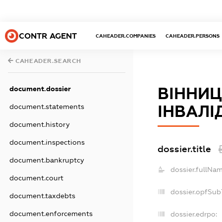
CONTR AGENT
CAHEADER.COMPANIES
CAHEADER.PERSONS
CAHEADER.SEARCH
ВІННИЦ
document.dossier
ІНВАЛІ
document.statements
document.history
document.inspections
dossier.title
document.bankruptcy
dossier.fullNam
document.court
dossier.opfSub
document.taxdebts
document.enforcements
dossier.edrpo: