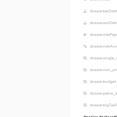
dossier.taxDeb
dossier.esvDeb
dossier.ndsPay
dossier.ndsAnn
dossier.single
dossier.non_pr
dossier.budget
dossier.palne_
dossier.bigTax