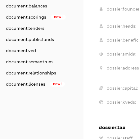
document.balances
dossier.found
document.scorings
new!
dossier.heads:
document.tenders
document.publicfunds
dossier.benefici
document.ved
dossier.smida:
document.semantrum
dossier.address
document.relationships
document.licenses
new!
dossier.capital:
dossier.kveds:
dossier.tax
dossier.staff