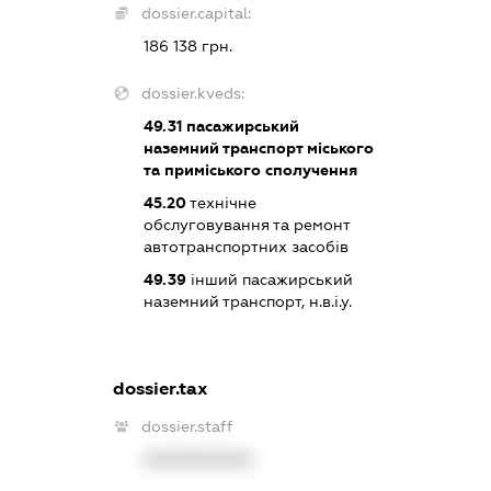
dossier.capital:
186 138 грн.
dossier.kveds:
49.31
пасажирський
наземний транспорт міського
та приміського сполучення
45.20
технічне
обслуговування та ремонт
автотранспортних засобів
49.39
інший пасажирський
наземний транспорт, н.в.і.у.
dossier.tax
dossier.staff
XXXXXXXXXX