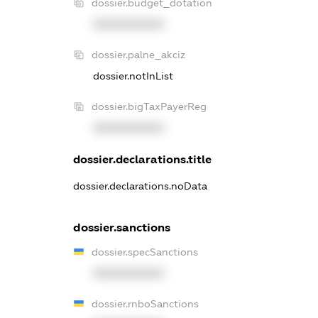
dossier.budget_dotation
XXXXXXXXXX
dossier.palne_akciz
dossier.notInList
dossier.bigTaxPayerReg
XXXXXXXXXX
dossier.declarations.title
dossier.declarations.noData
dossier.sanctions
dossier.specSanctions
XXXXXXXXXX
dossier.rnboSanctions