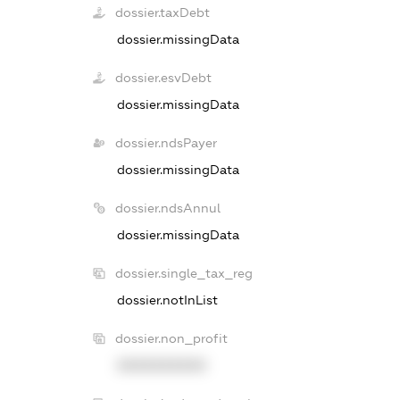
dossier.taxDebt
dossier.missingData
dossier.esvDebt
dossier.missingData
dossier.ndsPayer
dossier.missingData
dossier.ndsAnnul
dossier.missingData
dossier.single_tax_reg
dossier.notInList
dossier.non_profit
XXXXXXXXXX