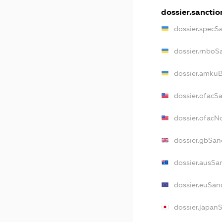
dossier.sanctio
dossier.specS
dossier.rnboS
dossier.amkuB
dossier.ofacS
dossier.ofac
dossier.gbSan
dossier.ausSa
dossier.euSan
dossier.japan