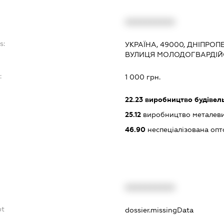
XXXXXXXXXX
s:
УКРАЇНА, 49000, ДНІПРОП
ВУЛИЦЯ МОЛОДОГВАРДІЙС
:
1 000 грн.
22.23
виробництво будівель
25.12
виробництво металевих
46.90
неспеціалізована опт
XXXXXXXXXX
bt
dossier.missingData