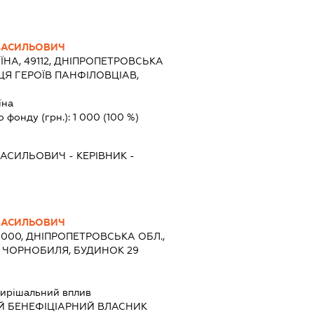
ВАСИЛЬОВИЧ
ЇНА, 49112, ДНІПРОПЕТРОВСЬКА
ИЦЯ ГЕРОЇВ ПАНФІЛОВЦІАВ,
їна
о фонду (грн.):
1 000
(100 %)
ВАСИЛЬОВИЧ
-
КЕРІВНИК
-
ВАСИЛЬОВИЧ
9000, ДНІПРОПЕТРОВСЬКА ОБЛ.,
В ЧОРНОБИЛЯ, БУДИНОК 29
ирішальний вплив
Й БЕНЕФІЦІАРНИЙ ВЛАСНИК