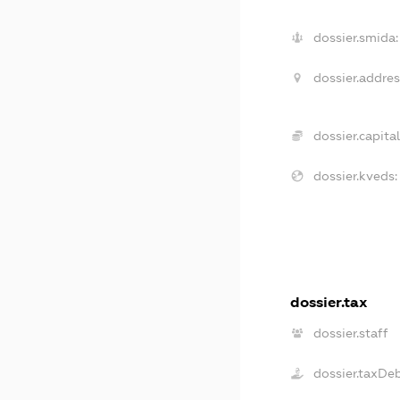
dossier.smida:
dossier.addres
dossier.capital
dossier.kveds:
dossier.tax
dossier.staff
dossier.taxDe