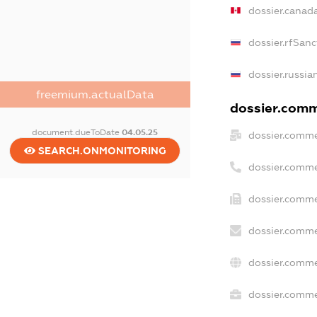
dossier.canad
dossier.rfSanc
dossier.russia
freemium.actualData
dossier.comme
document.dueToDate
04.05.25
dossier.comme
SEARCH.ONMONITORING
dossier.comme
dossier.comme
dossier.comme
dossier.comme
dossier.commer