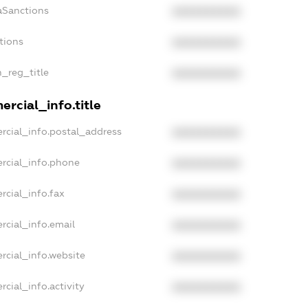
aSanctions
XXXXXXXXXX
tions
XXXXXXXXXX
n_reg_title
XXXXXXXXXX
rcial_info.title
rcial_info.postal_address
XXXXXXXXXX
rcial_info.phone
XXXXXXXXXX
rcial_info.fax
XXXXXXXXXX
rcial_info.email
XXXXXXXXXX
rcial_info.website
XXXXXXXXXX
cial_info.activity
XXXXXXXXXX