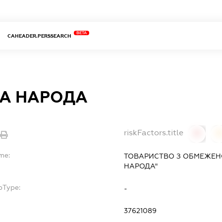
BETA
CAHEADER.PERSSEARCH
А НАРОДА
riskFactors.title
0
me:
ТОВАРИСТВО З ОБМЕЖЕН
НАРОДА"
bType:
-
37621089