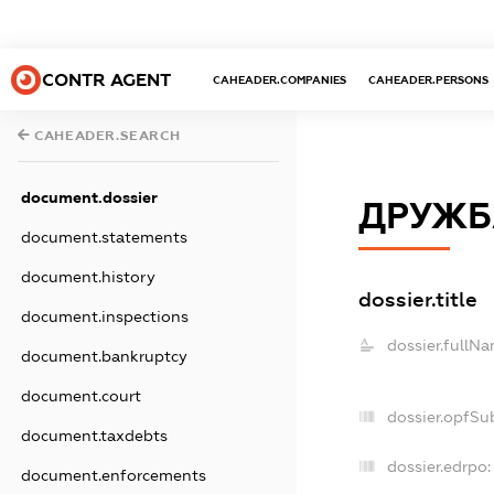
CONTR AGENT
CAHEADER.COMPANIES
CAHEADER.PERSONS
CAHEADER.SEARCH
document.dossier
ДРУЖБ
document.statements
document.history
dossier.title
document.inspections
dossier.fullNa
document.bankruptcy
document.court
dossier.opfSu
document.taxdebts
dossier.edrpo:
document.enforcements