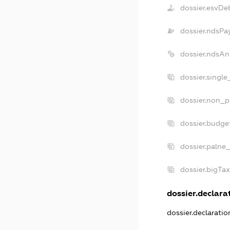
dossier.esvDe
dossier.ndsPa
dossier.ndsAn
dossier.singl
dossier.non_p
dossier.budge
dossier.palne
dossier.bigTa
dossier.declarat
dossier.declarati