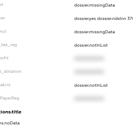
bt
dossier.missingData
yer
dossier.yes
dossier.ndsInn 
nul
dossier.missingData
e_tax_reg
dossier.notInList
rofit
XXXXXXXXXX
t_dotation
XXXXXXXXXX
_akciz
dossier.notInList
xPayerReg
XXXXXXXXXX
ions.title
ons.noData