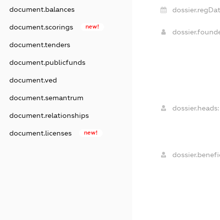
document.balances
dossier.regDat
document.scorings
new!
dossier.found
document.tenders
document.publicfunds
document.ved
document.semantrum
dossier.heads:
document.relationships
document.licenses
new!
dossier.benefic