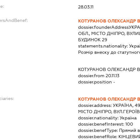
e:
28.03.11
ersAndBenef:
КОТУРАНОВ ОЛЕКСАНДР 
dossier.founderAddress
УКРА
ОБЛ., МІСТО ДНІПРО, ВУЛ
БУДИНОК 29
statements.nationality:
Укра
Розмір внеску до статутног
КОТУРАНОВ ОЛЕКСАНДР 
dossier.from 20.11.13
dossier.position -
iaries:
КОТУРАНОВ ОЛЕКСАНДР 
dossier.address:
УКРАЇНА, 4
МІСТО ДНІПРО, ВУЛ.ГЕРОЇ
dossier.nationality:
Україна
dossier.benefInterest:
100
dossier.benefType:
Прямий в
dossier.benefRole:
КІНЦЕВИ