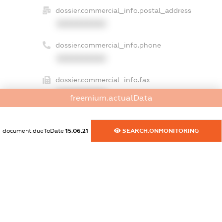
dossier.commercial_info.postal_address
XXXXXXXXXX
dossier.commercial_info.phone
XXXXXXXXXX
dossier.commercial_info.fax
XXXXXXXXXX
freemium.actualData
dossier.commercial_info.email
XXXXXXXXXX
document.dueToDate
15.06.21
SEARCH.ONMONITORING
dossier.commercial_info.website
XXXXXXXXXX
dossier.commercial_info.activity
XXXXXXXXXX