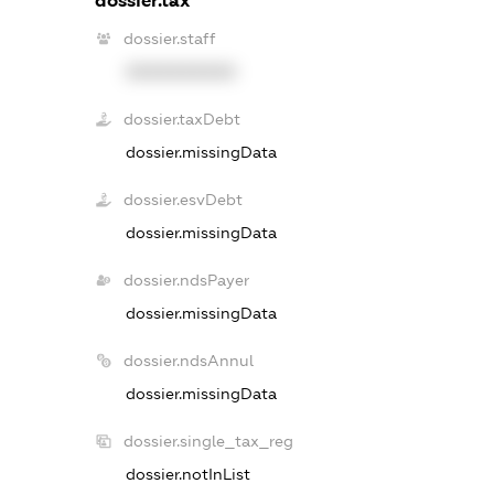
dossier.tax
dossier.staff
XXXXXXXXXX
dossier.taxDebt
dossier.missingData
dossier.esvDebt
dossier.missingData
dossier.ndsPayer
dossier.missingData
dossier.ndsAnnul
dossier.missingData
dossier.single_tax_reg
dossier.notInList