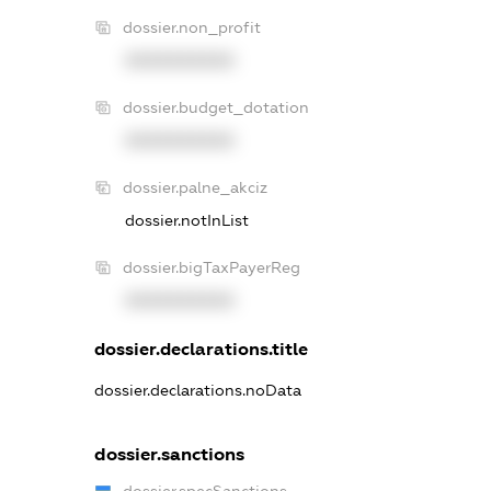
dossier.non_profit
XXXXXXXXXX
dossier.budget_dotation
XXXXXXXXXX
dossier.palne_akciz
dossier.notInList
dossier.bigTaxPayerReg
XXXXXXXXXX
dossier.declarations.title
dossier.declarations.noData
dossier.sanctions