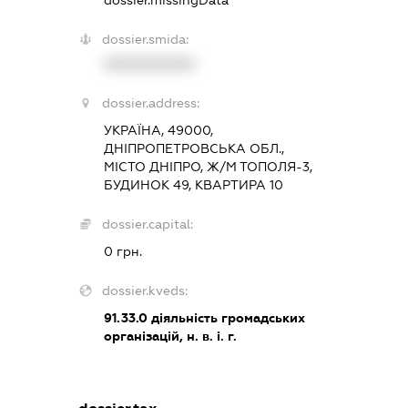
dossier.missingData
dossier.smida:
XXXXXXXXXX
dossier.address:
УКРАЇНА, 49000,
ДНІПРОПЕТРОВСЬКА ОБЛ.,
МІСТО ДНІПРО, Ж/М ТОПОЛЯ-3,
БУДИНОК 49, КВАРТИРА 10
dossier.capital:
0 грн.
dossier.kveds:
91.33.0
діяльність громадських
організацій, н. в. і. г.