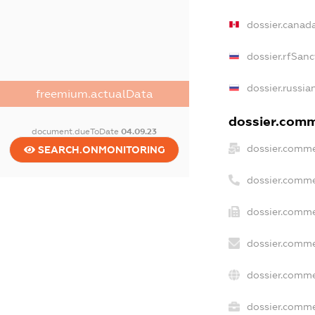
dossier.canad
dossier.rfSanc
dossier.russia
freemium.actualData
dossier.comme
document.dueToDate
04.09.23
dossier.comme
SEARCH.ONMONITORING
dossier.comme
dossier.comme
dossier.comme
dossier.comme
dossier.commer