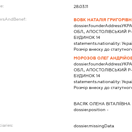
e:
28.03.11
ersAndBenef:
ВОВК НАТАЛІЯ ГРИГОРІВ
dossier.founderAddress
УКРА
ОБЛ., АПОСТОЛІВСЬКИЙ Р
БУДИНОК 14
statements.nationality:
Укра
Розмір внеску до статутног
МОРОЗОВ ОЛЕГ АНДРІЙО
dossier.founderAddress
УКРА
ОБЛ., АПОСТОЛІВСЬКИЙ Р
БУДИНОК 14
statements.nationality:
Укра
Розмір внеску до статутног
ВАСЯК ОЛЕНА ВІТАЛІЇВНА
dossier.position -
iaries:
dossier.missingData