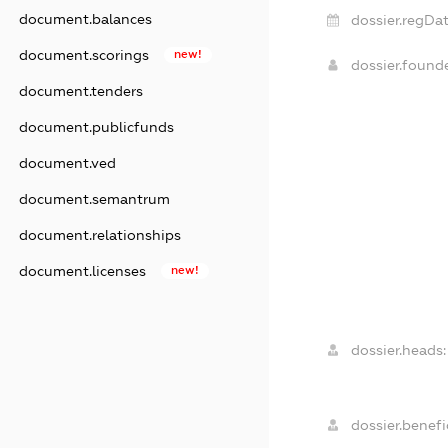
document.balances
dossier.regDat
document.scorings
new!
dossier.found
document.tenders
document.publicfunds
document.ved
document.semantrum
document.relationships
document.licenses
new!
dossier.heads:
dossier.benefic