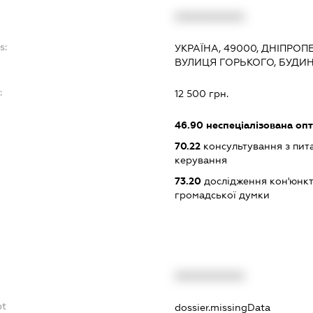
XXXXXXXXXX
s:
УКРАЇНА, 49000, ДНІПРОП
ВУЛИЦЯ ГОРЬКОГО, БУДИНО
:
12 500 грн.
46.90
неспеціалізована опт
70.22
консультування з пита
керування
73.20
дослідження кон'юнкт
громадської думки
XXXXXXXXXX
bt
dossier.missingData