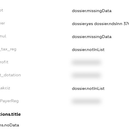
bt
dossier.missingData
yer
dossier.yes
dossier.ndsInn 3
nul
dossier.missingData
e_tax_reg
dossier.notInList
rofit
XXXXXXXXXX
t_dotation
XXXXXXXXXX
_akciz
dossier.notInList
xPayerReg
XXXXXXXXXX
ions.title
ons.noData