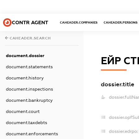
CONTR AGENT
CAHEADER.COMPANIES
CAHEADER.PERSONS
CAHEADER.SEARCH
document.dossier
ЕЙР СТ
document.statements
document.history
dossier.title
document.inspections
dossier.fullNa
document.bankruptcy
document.court
dossier.opfSu
document.taxdebts
dossier.edrpo:
document.enforcements