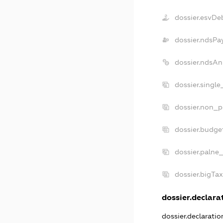
dossier.esvDe
dossier.ndsPa
dossier.ndsAn
dossier.singl
dossier.non_p
dossier.budge
dossier.palne
dossier.bigTa
dossier.declarat
dossier.declarati