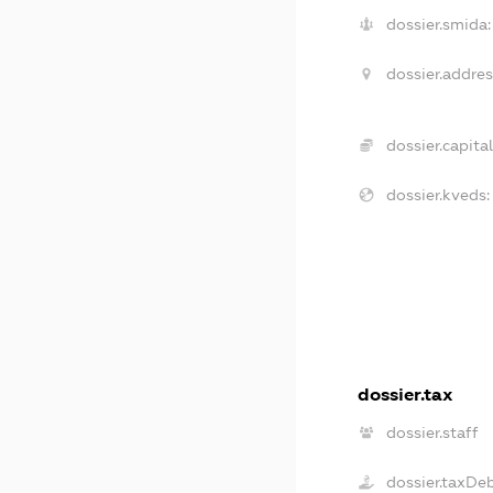
dossier.smida:
dossier.addres
dossier.capital
dossier.kveds:
dossier.tax
dossier.staff
dossier.taxDe