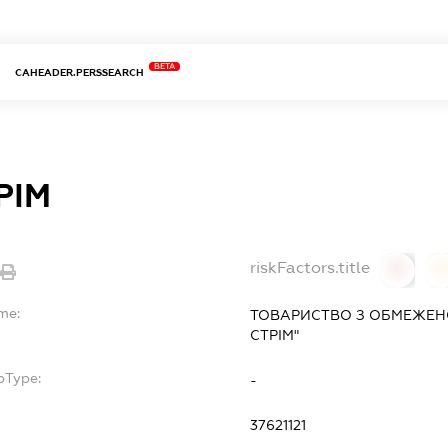
BETA
CAHEADER.PERSSEARCH
РІМ
riskFactors.title
0
me:
ТОВАРИСТВО З ОБМЕЖЕН
СТРІМ"
bType:
-
37621121