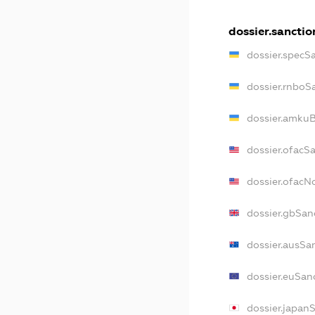
dossier.sanctio
dossier.specS
dossier.rnboS
dossier.amkuB
dossier.ofacS
dossier.ofac
dossier.gbSan
dossier.ausSa
dossier.euSan
dossier.japan