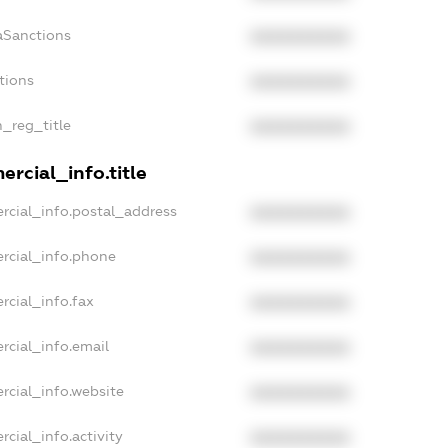
aSanctions
XXXXXXXXXX
tions
XXXXXXXXXX
n_reg_title
XXXXXXXXXX
rcial_info.title
rcial_info.postal_address
XXXXXXXXXX
rcial_info.phone
XXXXXXXXXX
rcial_info.fax
XXXXXXXXXX
rcial_info.email
XXXXXXXXXX
rcial_info.website
XXXXXXXXXX
cial_info.activity
XXXXXXXXXX