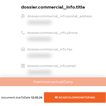
dossier.commercial_info.title
dossier.commercial_info.postal_address
XXXXXXXXXX
dossier.commercial_info.phone
XXXXXXXXXX
dossier.commercial_info.fax
XXXXXXXXXX
dossier.commercial_info.email
XXXXXXXXXX
freemium.actualData
dossier.commercial_info.website
XXXXXXXXXX
document.dueToDate
12.02.26
SEARCH.ONMONITORING
dossier.commercial_info.activity
XXXXXXXXXX