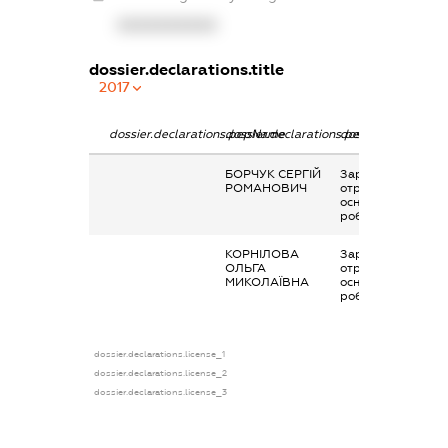
XXXXXXXXXX
dossier.declarations.title
2017
dossier.declarations.pepName
dossier.declarations.personName
dossier.declaratio
БОРЧУК СЕРГІЙ
Заробітна плата
РОМАНОВИЧ
отримана за
основним місцем
роботи
КОРНІЛОВА
Заробітна плата
ОЛЬГА
отримана за
МИКОЛАЇВНА
основним місцем
роботи
dossier.declarations.license_1
dossier.declarations.license_2
dossier.declarations.license_3