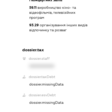
і концертних залів
59.11
виробництво кіно- та
відеофільмів, телевізійних
програм
93.29
організування інших видів
відпочинку та розваг
dossier.tax
dossier.staff
XXXXXXXXXX
dossier.taxDebt
dossier.missingData
dossier.esvDebt
dossier.missingData