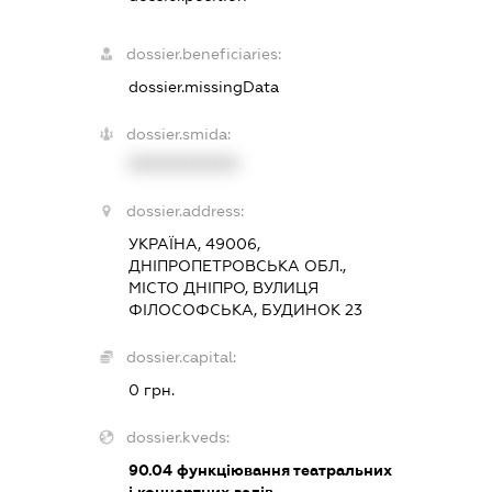
dossier.beneficiaries:
dossier.missingData
dossier.smida:
XXXXXXXXXX
dossier.address:
УКРАЇНА, 49006,
ДНІПРОПЕТРОВСЬКА ОБЛ.,
МІСТО ДНІПРО, ВУЛИЦЯ
ФІЛОСОФСЬКА, БУДИНОК 23
dossier.capital:
0 грн.
dossier.kveds:
90.04
функціювання театральних