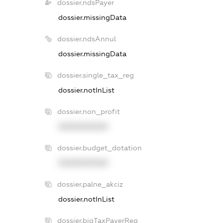
dossier.ndsPayer
dossier.missingData
dossier.ndsAnnul
dossier.missingData
dossier.single_tax_reg
dossier.notInList
dossier.non_profit
XXXXXXXXXX
dossier.budget_dotation
XXXXXXXXXX
dossier.palne_akciz
dossier.notInList
dossier.bigTaxPayerReg