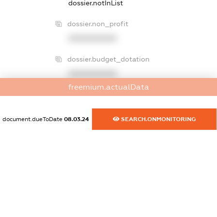
dossier.notInList
dossier.non_profit
XXXXXXXXXX
dossier.budget_dotation
XXXXXXXXXX
freemium.actualData
dossier.palne_akciz
dossier.notInList
document.dueToDate
08.03.24
SEARCH.ONMONITORING
dossier.bigTaxPayerReg
XXXXXXXXXX
dossier.declarations.title
dossier.declarations.noData
dossier.sanctions