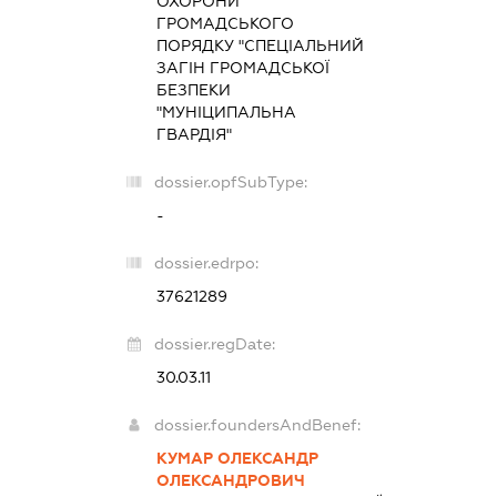
ОХОРОНИ
ГРОМАДСЬКОГО
ПОРЯДКУ "СПЕЦІАЛЬНИЙ
ЗАГІН ГРОМАДСЬКОЇ
БЕЗПЕКИ
"МУНІЦИПАЛЬНА
ГВАРДІЯ"
dossier.opfSubType:
-
dossier.edrpo:
37621289
dossier.regDate:
30.03.11
dossier.foundersAndBenef:
КУМАР ОЛЕКСАНДР
ОЛЕКСАНДРОВИЧ