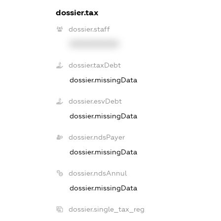
dossier.tax
dossier.staff
XXXXXXXXXX
dossier.taxDebt
dossier.missingData
dossier.esvDebt
dossier.missingData
dossier.ndsPayer
dossier.missingData
dossier.ndsAnnul
dossier.missingData
dossier.single_tax_reg