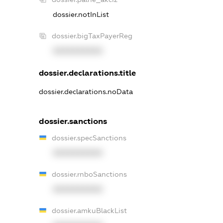
dossier.notInList
dossier.bigTaxPayerReg
XXXXXXXXXX
dossier.declarations.title
dossier.declarations.noData
dossier.sanctions
dossier.specSanctions
XXXXXXXXXX
dossier.rnboSanctions
XXXXXXXXXX
dossier.amkuBlackList