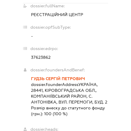
dossier.fullName:
РЕЄСТРАЦІЙНИЙ ЦЕНТР
dossier.opfSubType:
-
dossier.edrpo:
37623862
dossier.foundersAndBenef:
ГУДЗЬ СЕРГІЙ ПЕТРОВИЧ
dossier.founderAddress
УКРАЇНА,
28441, КIРОВОГРАДСЬКА ОБЛ.,
КОМПАНIЇВСЬКИЙ РАЙОН, С.
АНТОНІВКА, ВУЛ. ПЕРЕМОГИ, БУД. 2
Розмір внеску до статутного фонду
(грн.):
100
(100 %)
dossier.heads: