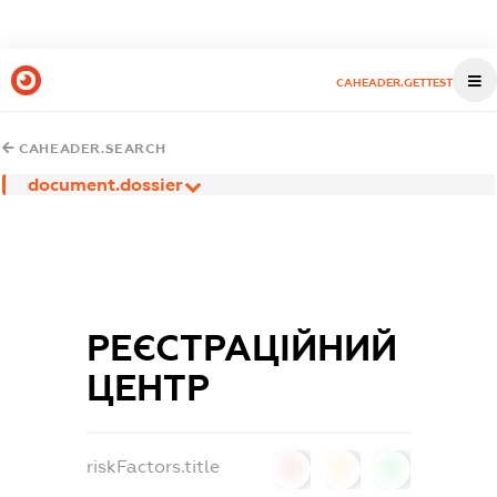
CAHEADER.GETTEST
CAHEADER.SEARCH
document.dossier
РЕЄСТРАЦІЙНИЙ
ЦЕНТР
riskFactors.title
0
0
0