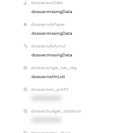
dossier.esvDebt
dossier.missingData
dossier.ndsPayer
dossier.missingData
dossier.ndsAnnul
dossier.missingData
dossier.single_tax_reg
dossier.notInList
dossier.non_profit
XXXXXXXXXX
dossier.budget_dotation
XXXXXXXXXX
dossier.palne_akciz