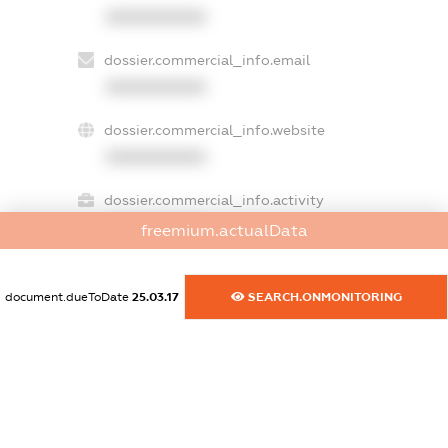
XXXXXXXXXX
dossier.commercial_info.email
XXXXXXXXXX
dossier.commercial_info.website
XXXXXXXXXX
dossier.commercial_info.activity
XXXXXXXXXX
freemium.actualData
document.dueToDate
25.03.17
SEARCH.ONMONITORING
freemium.exampleText_1
freemium.exampleText_2
freemium.anonymousPerSearch2
FREEMIUM.DETAILS
FREEMIUM.REGISTER