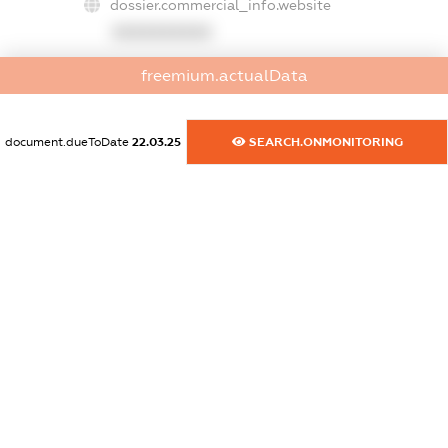
dossier.commercial_info.website
XXXXXXXXXX
dossier.commercial_info.activity
freemium.actualData
XXXXXXXXXX
document.dueToDate
22.03.25
SEARCH.ONMONITORING
freemium.exampleText_1
freemium.exampleText_2
freemium.anonymousPerSearch2
FREEMIUM.DETAILS
FREEMIUM.REGISTER