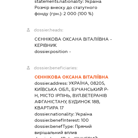
statements.nationality:
Україна
Розмір внеску до статутного
фонду (грн.):
2 000
(100 %)
dossier.heads:
СЄННІКОВА ОКСАНА ВІТАЛІЇВНА
-
КЕРІВНИК
dossier.position -
dossier.beneficiaries:
СЄННІКОВА ОКСАНА ВІТАЛІЇВНА
dossier.address:
УКРАЇНА, 08205,
КИЇВСЬКА ОБЛ., БУЧАНСЬКИЙ Р-
Н, МІСТО ІРПІНЬ, ВУЛ.ВЕТЕРАНІВ
АФГАНІСТАНУ, БУДИНОК 18В,
КВАРТИРА 17
dossier.nationality:
Україна
dossier.benefInterest:
100
dossier.benefType:
Прямий
вирішальний вплив