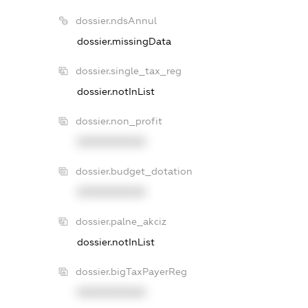
dossier.ndsAnnul
dossier.missingData
dossier.single_tax_reg
dossier.notInList
dossier.non_profit
XXXXXXXXXX
dossier.budget_dotation
XXXXXXXXXX
dossier.palne_akciz
dossier.notInList
dossier.bigTaxPayerReg
XXXXXXXXXX