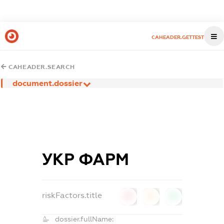
CAHEADER.GETTEST
CAHEADER.SEARCH
document.dossier
УКР ФАРМ
riskFactors.title
0
0
0
dossier.fullName: