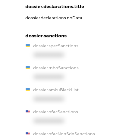
dossier.declarations.title
dossier.declarations.noData
dossier.sanctions
dossier.specSanctions
XXXXXXXXXX
dossier.rnboSanctions
XXXXXXXXXX
dossier.amkuBlackList
XXXXXXXXXX
dossier.ofacSanctions
XXXXXXXXXX
dossier.ofacNonSdnSanctions