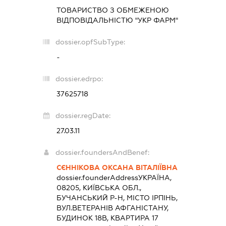
ТОВАРИСТВО З ОБМЕЖЕНОЮ
ВІДПОВІДАЛЬНІСТЮ "УКР ФАРМ"
dossier.opfSubType:
-
dossier.edrpo:
37625718
dossier.regDate:
27.03.11
dossier.foundersAndBenef:
СЄННІКОВА ОКСАНА ВІТАЛІЇВНА
dossier.founderAddress
УКРАЇНА,
08205, КИЇВСЬКА ОБЛ.,
БУЧАНСЬКИЙ Р-Н, МІСТО ІРПІНЬ,
ВУЛ.ВЕТЕРАНІВ АФГАНІСТАНУ,
БУДИНОК 18В, КВАРТИРА 17