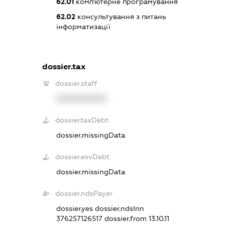
62.01
комп'ютерне програмування
62.02
консультування з питань
інформатизації
dossier.tax
dossier.staff
XXXXXXXXXX
dossier.taxDebt
dossier.missingData
dossier.esvDebt
dossier.missingData
dossier.ndsPayer
dossier.yes
dossier.ndsInn
376257126517
dossier.from 13.10.11