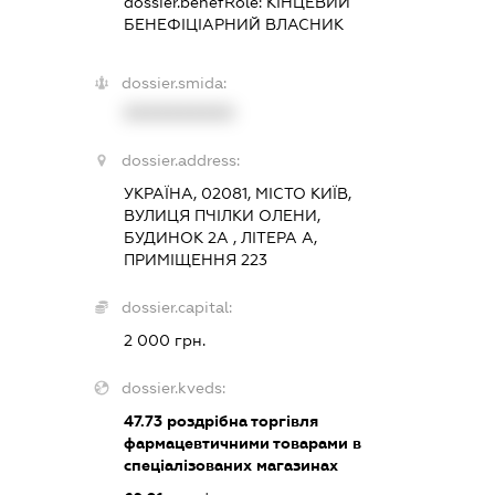
dossier.benefRole:
КІНЦЕВИЙ
БЕНЕФІЦІАРНИЙ ВЛАСНИК
dossier.smida:
XXXXXXXXXX
dossier.address:
УКРАЇНА, 02081, МІСТО КИЇВ,
ВУЛИЦЯ ПЧІЛКИ ОЛЕНИ,
БУДИНОК 2А , ЛІТЕРА А,
ПРИМІЩЕННЯ 223
dossier.capital:
2 000 грн.
dossier.kveds:
47.73
роздрібна торгівля
фармацевтичними товарами в
спеціалізованих магазинах