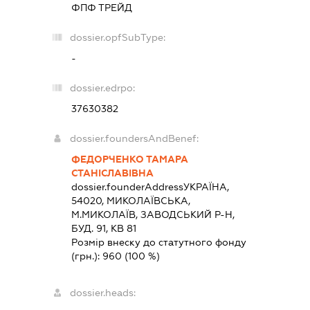
ФПФ ТРЕЙД
dossier.opfSubType:
-
dossier.edrpo:
37630382
dossier.foundersAndBenef:
ФЕДОРЧЕНКО ТАМАРА
СТАНІСЛАВІВНА
dossier.founderAddress
УКРАЇНА,
54020, МИКОЛАЇВСЬКА,
М.МИКОЛАЇВ, ЗАВОДСЬКИЙ Р-Н,
БУД. 91, КВ 81
Розмір внеску до статутного фонду
(грн.):
960
(100 %)
dossier.heads: