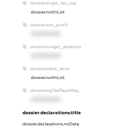
dossier.single_tax_reg
dossier.notInList
dossier.non_profit
XXXXXXXXXX
dossier.budget_dotation
XXXXXXXXXX
dossier.palne_akciz
dossier.notInList
dossier.bigTaxPayerReg
XXXXXXXXXX
dossier.declarations.title
dossier.declarations.noData