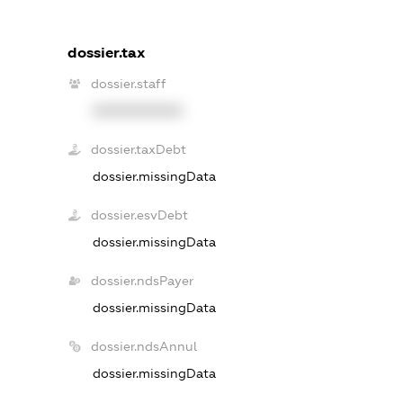
dossier.tax
dossier.staff
XXXXXXXXXX
dossier.taxDebt
dossier.missingData
dossier.esvDebt
dossier.missingData
dossier.ndsPayer
dossier.missingData
dossier.ndsAnnul
dossier.missingData