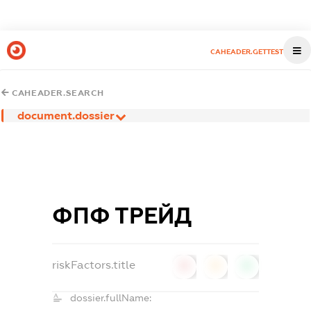
CAHEADER.GETTEST
CAHEADER.SEARCH
document.dossier
ФПФ ТРЕЙД
riskFactors.title
0
0
0
dossier.fullName: