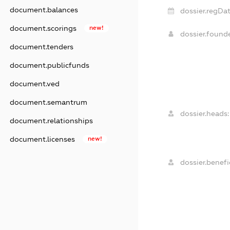
document.balances
dossier.regDat
document.scorings
new!
dossier.foun
document.tenders
document.publicfunds
document.ved
document.semantrum
dossier.heads:
document.relationships
document.licenses
new!
dossier.benefic