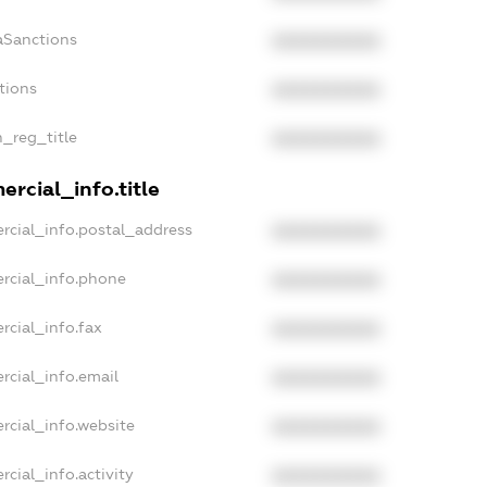
aSanctions
XXXXXXXXXX
tions
XXXXXXXXXX
n_reg_title
XXXXXXXXXX
rcial_info.title
rcial_info.postal_address
XXXXXXXXXX
rcial_info.phone
XXXXXXXXXX
rcial_info.fax
XXXXXXXXXX
rcial_info.email
XXXXXXXXXX
rcial_info.website
XXXXXXXXXX
cial_info.activity
XXXXXXXXXX