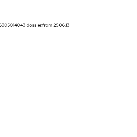
376305014043
dossier.from 25.06.13