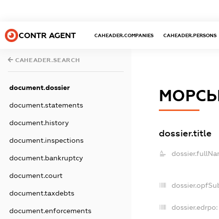
CONTR AGENT
CAHEADER.COMPANIES
CAHEADER.PERSONS
CAHEADER.SEARCH
document.dossier
МОРСЬ
document.statements
document.history
dossier.title
document.inspections
dossier.fullNa
document.bankruptcy
document.court
dossier.opfSu
document.taxdebts
dossier.edrpo:
document.enforcements