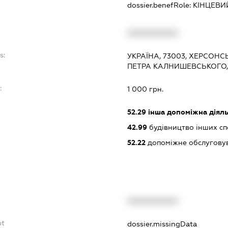
dossier.benefRole:
КІНЦЕВИ
XXXXXXXXXX
s:
УКРАЇНА, 73003, ХЕРСОНС
ПЕТРА КАЛНИШЕВСЬКОГО, 
:
1 000 грн.
52.29
інша допоміжна діяльн
42.99
будівництво інших спор
52.22
допоміжне обслуговув
XXXXXXXXXX
bt
dossier.missingData