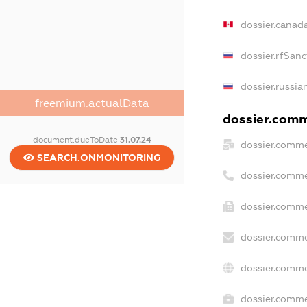
dossier.canad
dossier.rfSanc
dossier.russia
freemium.actualData
dossier.comme
document.dueToDate
31.07.24
dossier.comme
SEARCH.ONMONITORING
dossier.comme
dossier.comme
dossier.comme
dossier.comme
dossier.commer