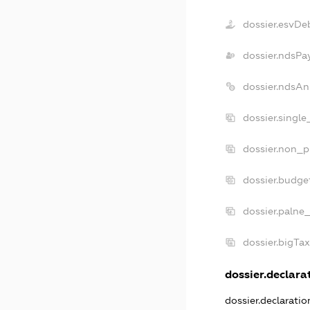
dossier.esvDe
dossier.ndsPa
dossier.ndsAn
dossier.singl
dossier.non_p
dossier.budge
dossier.palne
dossier.bigTa
dossier.declarat
dossier.declarati