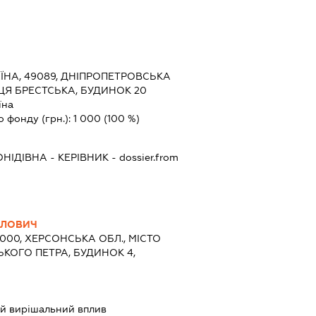
ЇНА, 49089, ДНІПРОПЕТРОВСЬКА
ИЦЯ БРЕСТСЬКА, БУДИНОК 20
їна
о фонду (грн.):
1 000
(100 %)
ОНІДІВНА
-
КЕРІВНИК
- dossier.from
ЙЛОВИЧ
3000, ХЕРСОНСЬКА ОБЛ., МІСТО
КОГО ПЕТРА, БУДИНОК 4,
й вирішальний вплив