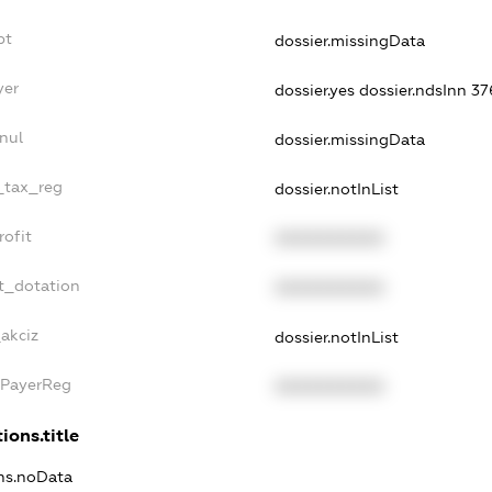
bt
dossier.missingData
yer
dossier.yes
dossier.ndsInn 
nul
dossier.missingData
e_tax_reg
dossier.notInList
rofit
XXXXXXXXXX
t_dotation
XXXXXXXXXX
_akciz
dossier.notInList
xPayerReg
XXXXXXXXXX
ions.title
ons.noData