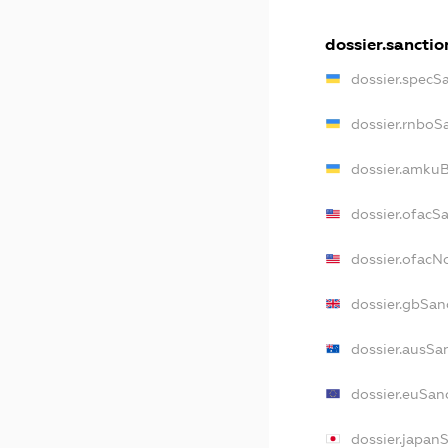
dossier.sanctio
dossier.specS
dossier.rnboS
dossier.amkuB
dossier.ofacS
dossier.ofac
dossier.gbSan
dossier.ausSa
dossier.euSan
dossier.japan