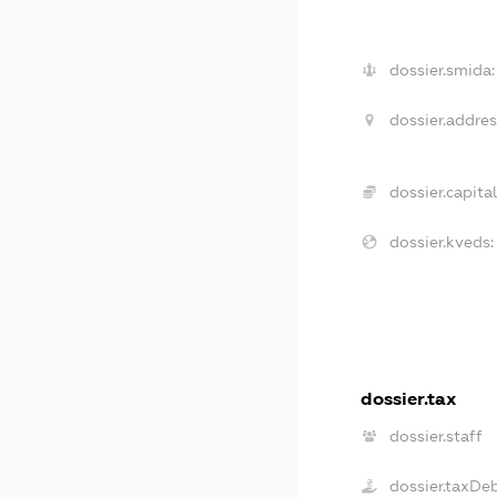
dossier.smida:
dossier.addres
dossier.capital
dossier.kveds:
dossier.tax
dossier.staff
dossier.taxDe