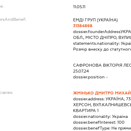
e:
11.05.11
dersAndBenef:
ЕМДІ ГРУП (УКРАЇНА)
31384898
dossier.founderAddress
УКРА
ОБЛ., МІСТО ДНІПРО, ВУЛ
statements.nationality:
Укра
Розмір внеску до статутног
САФРОНОВА ВІКТОРІЯ ЛЕ
25.07.24
dossier.position -
iaries:
ЖМІНЬКО ДМИТРО МИХА
dossier.address:
УКРАЇНА, 7
ХЕРСОН, ВУЛ.КАЛНИШЕВСЬ
КВАРТИРА 1
dossier.nationality:
Україна
dossier.benefInterest:
100
dossier.benefType:
Не прями