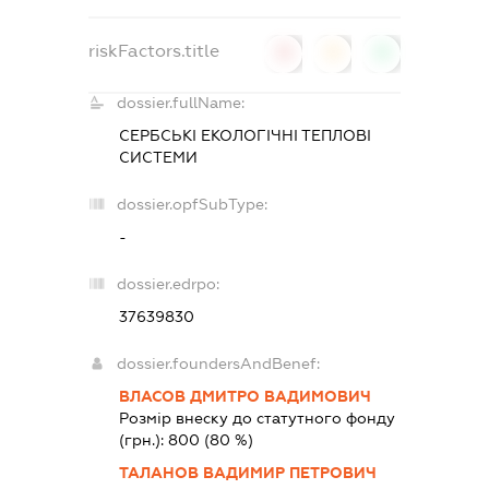
riskFactors.title
0
0
0
dossier.fullName:
СЕРБСЬКІ ЕКОЛОГІЧНІ ТЕПЛОВІ
СИСТЕМИ
dossier.opfSubType:
-
dossier.edrpo:
37639830
dossier.foundersAndBenef:
ВЛАСОВ ДМИТРО ВАДИМОВИЧ
Розмір внеску до статутного фонду
(грн.):
800
(80 %)
ТАЛАНОВ ВАДИМИР ПЕТРОВИЧ