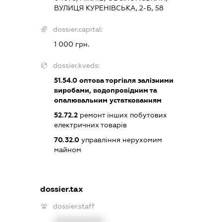
ВУЛИЦЯ КУРЕНІВСЬКА, 2-Б, 58
dossier.capital:
1 000 грн.
dossier.kveds:
51.54.0
оптова торгівля залізними
виробами, водопровідним та
опалювальним устаткованням
52.72.2
ремонт інших побутових
електричних товарів
70.32.0
управління нерухомим
майном
dossier.tax
dossier.staff
XXXXXXXXXX