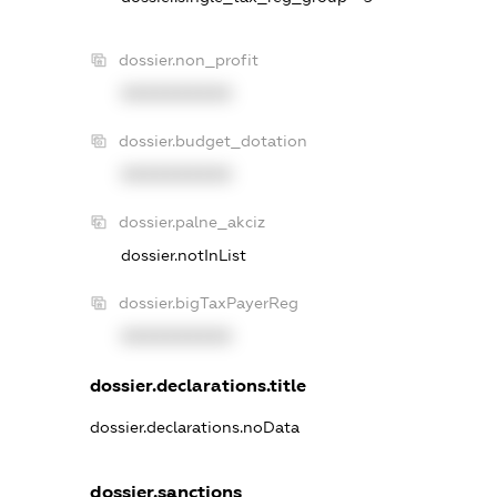
dossier.non_profit
XXXXXXXXXX
dossier.budget_dotation
XXXXXXXXXX
dossier.palne_akciz
dossier.notInList
dossier.bigTaxPayerReg
XXXXXXXXXX
dossier.declarations.title
dossier.declarations.noData
dossier.sanctions