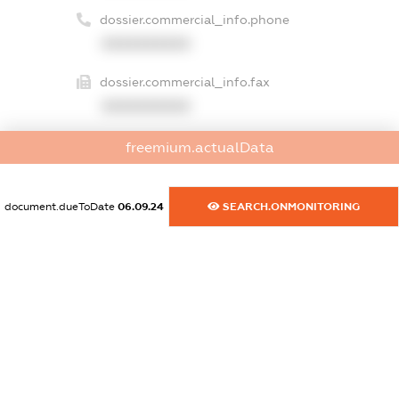
dossier.commercial_info.phone
XXXXXXXXXX
dossier.commercial_info.fax
XXXXXXXXXX
dossier.commercial_info.email
freemium.actualData
XXXXXXXXXX
dossier.commercial_info.website
document.dueToDate
06.09.24
SEARCH.ONMONITORING
XXXXXXXXXX
dossier.commercial_info.activity
XXXXXXXXXX
freemium.exampleText_1
freemium.exampleText_2