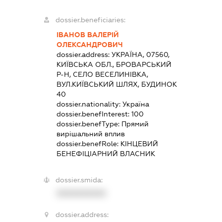
dossier.beneficiaries:
ІВАНОВ ВАЛЕРІЙ
ОЛЕКСАНДРОВИЧ
dossier.address:
УКРАЇНА, 07560,
КИЇВСЬКА ОБЛ., БРОВАРСЬКИЙ
Р-Н, СЕЛО ВЕСЕЛИНІВКА,
ВУЛ.КИЇВСЬКИЙ ШЛЯХ, БУДИНОК
40
dossier.nationality:
Україна
dossier.benefInterest:
100
dossier.benefType:
Прямий
вирішальний вплив
dossier.benefRole:
КІНЦЕВИЙ
БЕНЕФІЦІАРНИЙ ВЛАСНИК
dossier.smida:
XXXXXXXXXX
dossier.address: