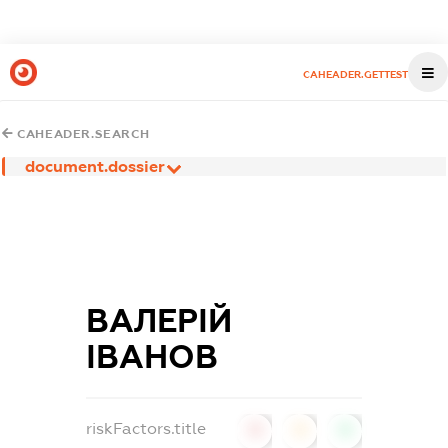
CAHEADER.GETTEST
CAHEADER.SEARCH
document.dossier
ВАЛЕРІЙ
ІВАНОВ
riskFactors.title
0
0
0