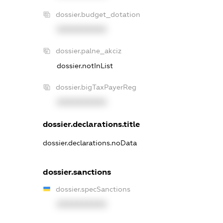
dossier.budget_dotation
XXXXXXXXXX
dossier.palne_akciz
dossier.notInList
dossier.bigTaxPayerReg
XXXXXXXXXX
dossier.declarations.title
dossier.declarations.noData
dossier.sanctions
dossier.specSanctions
XXXXXXXXXX