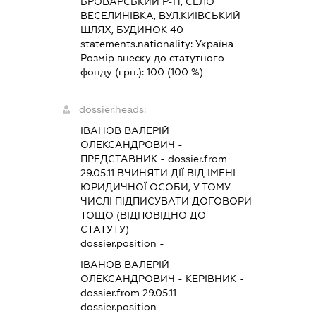
БРОВАРСЬКИЙ Р-Н, СЕЛО
ВЕСЕЛИНІВКА, ВУЛ.КИЇВСЬКИЙ
ШЛЯХ, БУДИНОК 40
statements.nationality:
Україна
Розмір внеску до статутного
фонду (грн.):
100
(100 %)
dossier.heads:
ІВАНОВ ВАЛЕРІЙ
ОЛЕКСАНДРОВИЧ
-
ПРЕДСТАВНИК
- dossier.from
29.05.11
ВЧИНЯТИ ДІЇ ВІД ІМЕНІ
ЮРИДИЧНОЇ ОСОБИ, У ТОМУ
ЧИСЛІ ПІДПИСУВАТИ ДОГОВОРИ
ТОЩО (ВІДПОВІДНО ДО
СТАТУТУ)
dossier.position -
ІВАНОВ ВАЛЕРІЙ
ОЛЕКСАНДРОВИЧ
-
КЕРІВНИК
-
dossier.from 29.05.11
dossier.position -