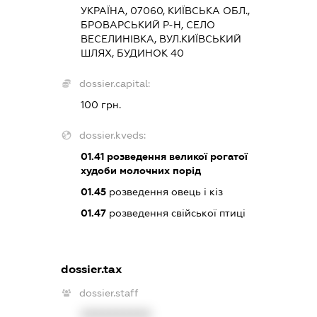
УКРАЇНА, 07060, КИЇВСЬКА ОБЛ.,
БРОВАРСЬКИЙ Р-Н, СЕЛО
ВЕСЕЛИНІВКА, ВУЛ.КИЇВСЬКИЙ
ШЛЯХ, БУДИНОК 40
dossier.capital:
100 грн.
dossier.kveds:
01.41
розведення великої рогатої
худоби молочних порід
01.45
розведення овець і кіз
01.47
розведення свійської птиці
dossier.tax
dossier.staff
XXXXXXXXXX