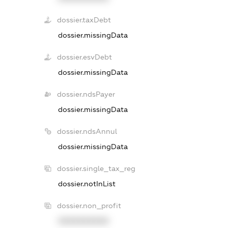
dossier.taxDebt
dossier.missingData
dossier.esvDebt
dossier.missingData
dossier.ndsPayer
dossier.missingData
dossier.ndsAnnul
dossier.missingData
dossier.single_tax_reg
dossier.notInList
dossier.non_profit
XXXXXXXXXX