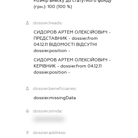
Розмір внеску до статутного фонду
(грн.):
100
(100 %)
dossier.heads:
СИДОРОВ АРТЕМ ОЛЕКСІЙОВИЧ
-
ПРЕДСТАВНИК
- dossier.from
04.12.11
ВІДОМОСТІ ВІДСУТНІ
dossier.position -
СИДОРОВ АРТЕМ ОЛЕКСІЙОВИЧ
-
КЕРІВНИК
- dossier.from 04.12.11
dossier.position -
dossier.beneficiaries:
dossier.missingData
dossier.smida:
XXXXXXXXXX
dossier.address: