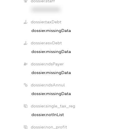
dossier.staff
XXXXXXXXXX
dossier.taxDebt
dossier.missingData
dossier.esvDebt
dossier.missingData
dossier.ndsPayer
dossier.missingData
dossier.ndsAnnul
dossier.missingData
dossier.single_tax_reg
dossier.notInList
dossier.non_profit