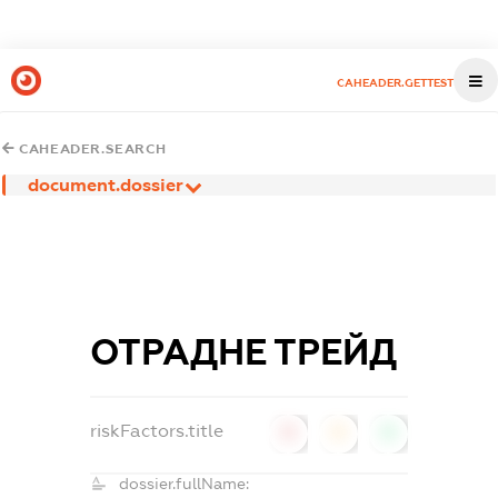
CAHEADER.GETTEST
CAHEADER.SEARCH
document.dossier
ОТРАДНЕ ТРЕЙД
riskFactors.title
0
0
0
dossier.fullName: