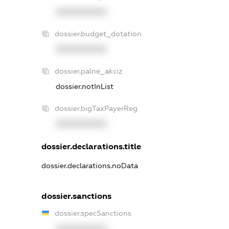
XXXXXXXXXX
dossier.budget_dotation
XXXXXXXXXX
dossier.palne_akciz
dossier.notInList
dossier.bigTaxPayerReg
XXXXXXXXXX
dossier.declarations.title
dossier.declarations.noData
dossier.sanctions
dossier.specSanctions
XXXXXXXXXX