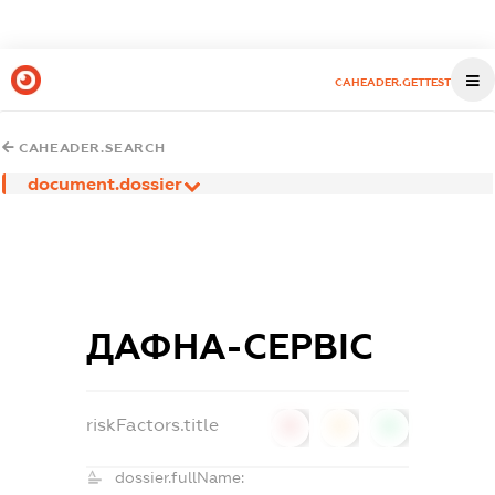
CAHEADER.GETTEST
CAHEADER.SEARCH
document.dossier
ДАФНА-СЕРВІС
riskFactors.title
0
0
0
dossier.fullName: