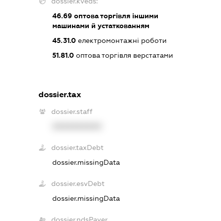
dossier.kveds:
46.69
оптова торгівля іншими
машинами й устаткованням
45.31.0
електромонтажні роботи
51.81.0
оптова торгівля верстатами
dossier.tax
dossier.staff
XXXXXXXXXX
dossier.taxDebt
dossier.missingData
dossier.esvDebt
dossier.missingData
dossier.ndsPayer