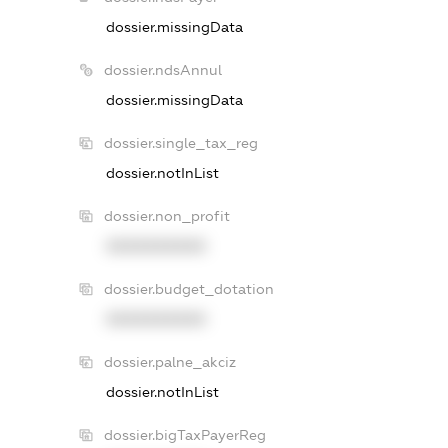
dossier.missingData
dossier.ndsAnnul
dossier.missingData
dossier.single_tax_reg
dossier.notInList
dossier.non_profit
XXXXXXXXXX
dossier.budget_dotation
XXXXXXXXXX
dossier.palne_akciz
dossier.notInList
dossier.bigTaxPayerReg