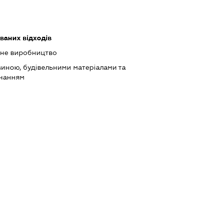
ваних відходів
ьне виробництво
виною, будівельними матеріалами та
днанням