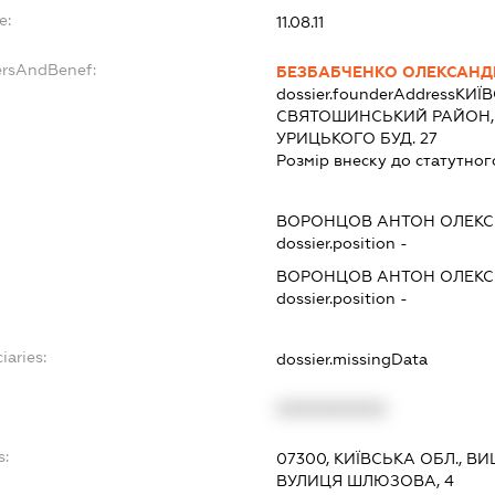
e:
11.08.11
ersAndBenef:
БЕЗБАБЧЕНКО ОЛЕКСАНД
dossier.founderAddress
КИЇВ
СВЯТОШИНСЬКИЙ РАЙОН,
УРИЦЬКОГО БУД. 27
Розмір внеску до статутног
ВОРОНЦОВ АНТОН ОЛЕКС
dossier.position -
ВОРОНЦОВ АНТОН ОЛЕКС
dossier.position -
iaries:
dossier.missingData
XXXXXXXXXX
s:
07300, КИЇВСЬКА ОБЛ., 
ВУЛИЦЯ ШЛЮЗОВА, 4