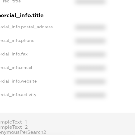
n_reg_title
XXXXXXXXXX
rcial_info.title
rcial_info.postal_address
XXXXXXXXXX
rcial_info.phone
XXXXXXXXXX
rcial_info.fax
XXXXXXXXXX
rcial_info.email
XXXXXXXXXX
rcial_info.website
XXXXXXXXXX
cial_info.activity
XXXXXXXXXX
ampleText_1
ampleText_2
onymousPerSearch2