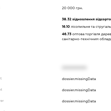
:
20 000 грн.
38.32
відновлення відсорто
16.10
лісопильне та стругал
46.73
оптова торгівля дере
санітарно-технічним обла
XXXXXXXXXX
t
dossier.missingData
bt
dossier.missingData
yer
dossier.missingData