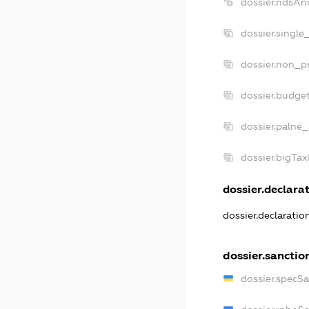
dossier.ndsAn
dossier.single
dossier.non_pr
dossier.budge
dossier.palne_
dossier.bigTa
dossier.declarat
dossier.declarati
dossier.sanctio
dossier.specS