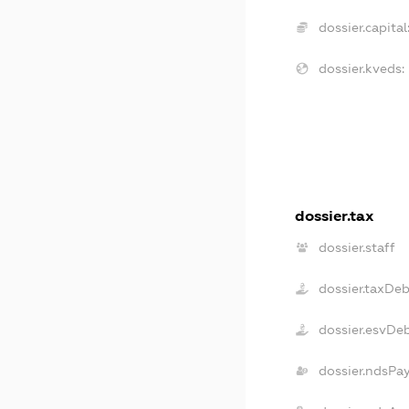
dossier.capital
dossier.kveds:
dossier.tax
dossier.staff
dossier.taxDeb
dossier.esvDe
dossier.ndsPa