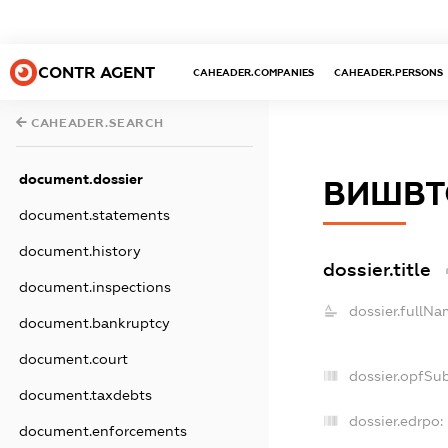
CONTR AGENT
CAHEADER.COMPANIES
CAHEADER.PERSONS
CAHEADER.SEARCH
document.dossier
ВИШВТ
document.statements
document.history
dossier.title
document.inspections
dossier.fullNa
document.bankruptcy
document.court
dossier.opfSu
document.taxdebts
dossier.edrpo:
document.enforcements