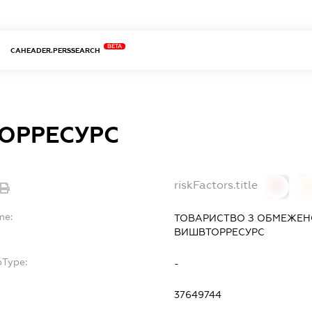
BETA
CAHEADER.PERSSEARCH
ОРРЕСУРС
riskFactors.title
0
0
me:
ТОВАРИСТВО З ОБМЕЖЕН
ВИШВТОРРЕСУРС
bType:
-
37649744