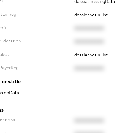
nul
dossier.missingData
_tax_reg
dossier.notInList
ofit
XXXXXXXXXX
t_dotation
XXXXXXXXXX
akciz
dossier.notInList
xPayerReg
XXXXXXXXXX
ions.title
ons.noData
ns
anctions
XXXXXXXXXX