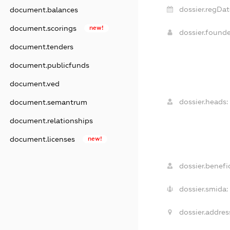
dossier.regDat
document.balances
document.scorings
new!
dossier.found
document.tenders
document.publicfunds
document.ved
dossier.heads:
document.semantrum
document.relationships
document.licenses
new!
dossier.benefic
dossier.smida:
dossier.addres