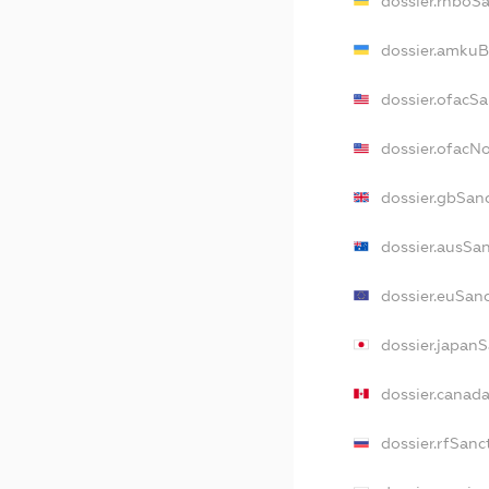
dossier.rnboS
dossier.amkuB
dossier.ofacS
dossier.ofacN
dossier.gbSan
dossier.ausSa
dossier.euSan
dossier.japan
dossier.canad
dossier.rfSanc