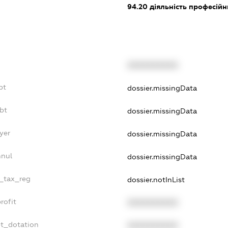
94.20
діяльність професійн
XXXXXXXXXX
bt
dossier.missingData
bt
dossier.missingData
yer
dossier.missingData
nnul
dossier.missingData
e_tax_reg
dossier.notInList
rofit
XXXXXXXXXX
et_dotation
XXXXXXXXXX