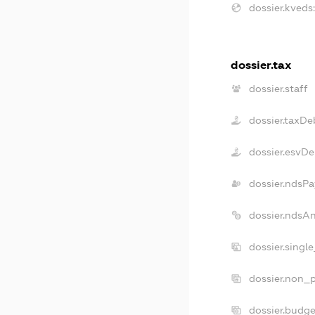
dossier.kveds:
dossier.tax
dossier.staff
dossier.taxDe
dossier.esvDe
dossier.ndsPa
dossier.ndsA
dossier.singl
dossier.non_p
dossier.budg