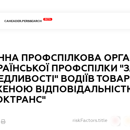
BETA
CAHEADER.PERSSEARCH
ННА ПРОФСПІЛКОВА ОРГА
РАЇНСЬКОЇ ПРОФСПІЛКИ "
ЕДЛИВОСТІ" ВОДІЇВ ТОВАР
ЕНОЮ ВІДПОВІДАЛЬНІСТ
ОКТРАНС"
riskFactors.title
0