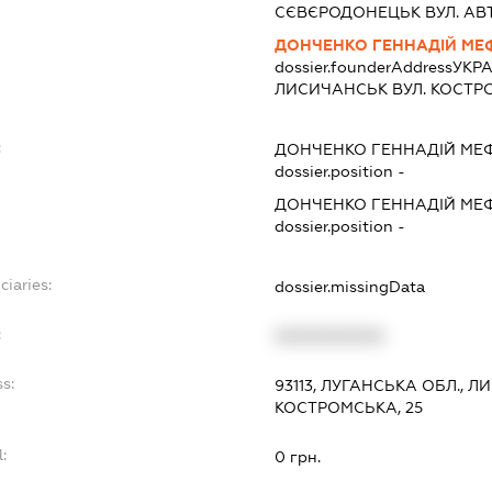
СЄВЄРОДОНЕЦЬК ВУЛ. АВТО
ДОНЧЕНКО ГЕННАДІЙ МЕ
dossier.founderAddress
УКРА
ЛИСИЧАНСЬК ВУЛ. КОСТРО
:
ДОНЧЕНКО ГЕННАДІЙ МЕ
dossier.position -
ДОНЧЕНКО ГЕННАДІЙ МЕ
dossier.position -
ciaries:
dossier.missingData
:
XXXXXXXXXX
s:
93113, ЛУГАНСЬКА ОБЛ., 
КОСТРОМСЬКА, 25
:
0 грн.