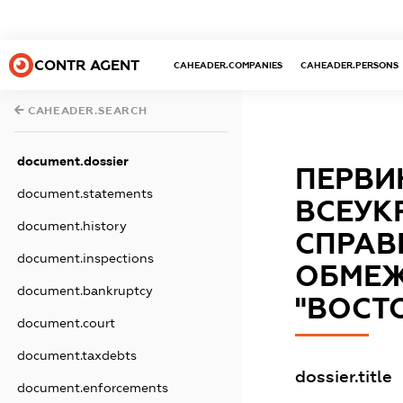
CONTR AGENT
CAHEADER.COMPANIES
CAHEADER.PERSONS
CAHEADER.SEARCH
document.dossier
ПЕРВИ
document.statements
ВСЕУК
document.history
СПРАВ
document.inspections
ОБМЕЖ
document.bankruptcy
"ВОСТ
document.court
document.taxdebts
dossier.title
document.enforcements