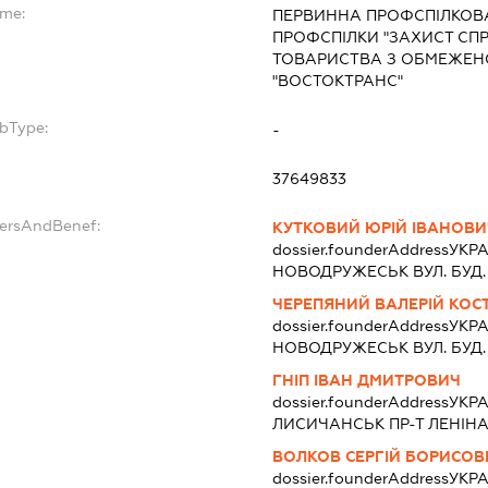
ame:
ПЕРВИННА ПРОФСПІЛКОВА
ПРОФСПІЛКИ "ЗАХИСТ СПР
ТОВАРИСТВА З ОБМЕЖЕН
"ВОСТОКТРАНС"
ubType:
-
37649833
dersAndBenef:
КУТКОВИЙ ЮРІЙ ІВАНОВИ
dossier.founderAddress
УКРА
НОВОДРУЖЕСЬК ВУЛ. БУД. 
ЧЕРЕПЯНИЙ ВАЛЕРІЙ КО
dossier.founderAddress
УКРА
НОВОДРУЖЕСЬК ВУЛ. БУД. 1
ГНІП ІВАН ДМИТРОВИЧ
dossier.founderAddress
УКРА
ЛИСИЧАНСЬК ПР-Т ЛЕНІНА Б
ВОЛКОВ СЕРГІЙ БОРИСОВ
dossier.founderAddress
УКРА