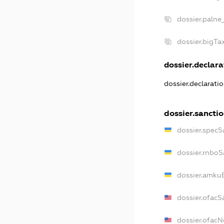
dossier.palne
dossier.bigT
dossier.declarat
dossier.declarati
dossier.sancti
dossier.specS
dossier.rnboS
dossier.amkuB
dossier.ofacS
dossier.ofac