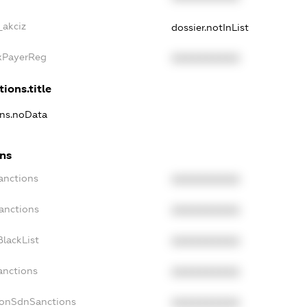
_akciz
dossier.notInList
axPayerReg
XXXXXXXXXX
ions.title
ons.noData
ons
anctions
XXXXXXXXXX
anctions
XXXXXXXXXX
lackList
XXXXXXXXXX
anctions
XXXXXXXXXX
NonSdnSanctions
XXXXXXXXXX