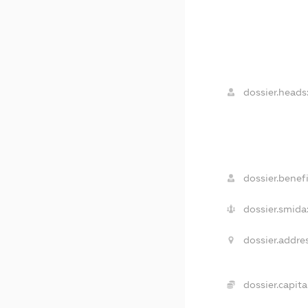
dossier.heads
dossier.benefi
dossier.smida
dossier.addres
dossier.capital