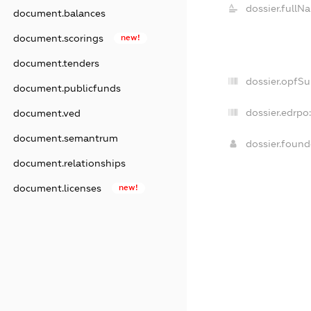
dossier.fullN
document.balances
document.scorings
new!
document.tenders
dossier.opfS
document.publicfunds
dossier.edrpo:
document.ved
document.semantrum
dossier.foun
document.relationships
document.licenses
new!