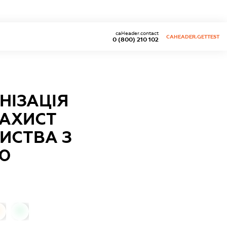
caHeader.contact
CAHEADER.GETTEST
0 (800) 210 102
НІЗАЦІЯ
ЗАХИСТ
ИСТВА З
Ю
0
0