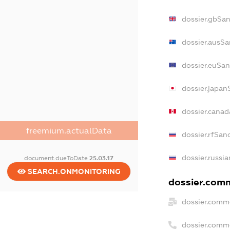
dossier.gbSan
dossier.ausSa
dossier.euSan
dossier.japan
dossier.cana
freemium.actualData
dossier.rfSan
dossier.russi
document.dueToDate
25.03.17
SEARCH.ONMONITORING
dossier.comm
dossier.comme
dossier.comm