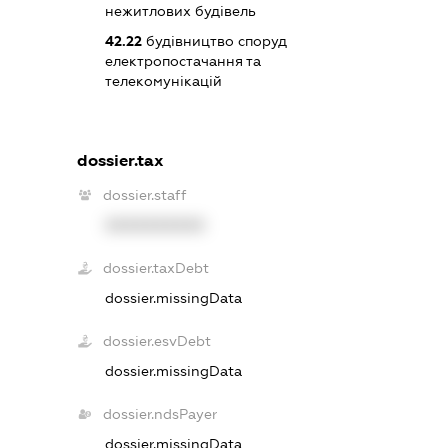
нежитлових будівель
42.22
будівництво споруд
електропостачання та
телекомунікацій
dossier.tax
dossier.staff
XXXXXXXXXX
dossier.taxDebt
dossier.missingData
dossier.esvDebt
dossier.missingData
dossier.ndsPayer
dossier.missingData