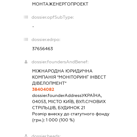
МОНТАЖЕНЕРГОПРОЕКТ
dossier.opfSubType:
-
dossier.edrpo:
37656463
dossier.foundersAndBenef:
МІЖНАРОДНА ЮРИДИЧНА
КОМПАНІЯ "МОНІТОРИНГ ІНВЕСТ
ДІВЕЛОПМЕНТ"
38404082
dossier.founderAddress
УКРАЇНА,
04053, МІСТО КИЇВ, ВУЛ.СІЧОВИХ
СТРІЛЬЦІВ, БУДИНОК 21
Розмір внеску до статутного фонду
(грн.):
1 000
(100 %)
dossier.heads: