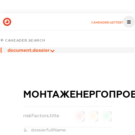
CAHEADER.GETTEST
CAHEADER.SEARCH
document.dossier
МОНТАЖЕНЕРГОПРО
riskFactors.title
0
0
0
dossier.fullName: