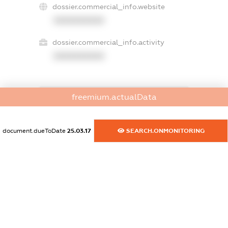
dossier.commercial_info.website
XXXXXXXXXX
dossier.commercial_info.activity
XXXXXXXXXX
freemium.actualData
freemium.exampleText_1
freemium.exampleText_2
freemium.anonymousPerSearch2
document.dueToDate
25.03.17
SEARCH.ONMONITORING
FREEMIUM.DETAILS
FREEMIUM.REGISTER