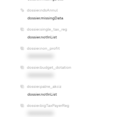
dossier.ndsAnnul
dossier.missingData
dossier.single_tax_reg
dossier.notInList
dossier.non_profit
XXXXXXXXXX
dossier.budget_dotation
XXXXXXXXXX
dossier.palne_akciz
dossier.notInList
dossier.bigTaxPayerReg
XXXXXXXXXX