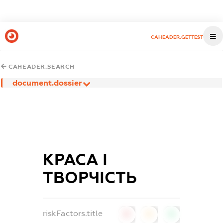
CAHEADER.GETTEST
CAHEADER.SEARCH
document.dossier
КРАСА І
ТВОРЧІСТЬ
riskFactors.title
0
0
0