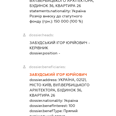
ВУЛ.ВЕРБИЦЬКОГО АРХІТЕКТОРА,
БУДИНОК 36, КВАРТИРА 26
statements.nationality:
Україна
Розмір внеску до статутного
фонду (грн.):
150 000
(100 %)
dossier.heads:
ЗАБУДСЬКИЙ ІГОР ЮРІЙОВИЧ
-
КЕРІВНИК
dossier.position -
dossier.beneficiaries:
ЗАБУДСЬКИЙ ІГОР ЮРІЙОВИЧ
dossier.address:
УКРАЇНА, 02121,
МІСТО КИЇВ, ВУЛ.ВЕРБИЦЬКОГО
АРХІТЕКТОРА, БУДИНОК 36,
КВАРТИРА 26
dossier.nationality:
Україна
dossier.benefInterest:
100
dossier.benefType:
Прямий
вирішальний вплив