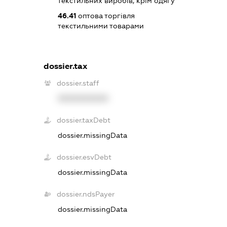
текстильних виробів, крім одягу
46.41
оптова торгівля
текстильними товарами
dossier.tax
dossier.staff
XXXXXXXXXX
dossier.taxDebt
dossier.missingData
dossier.esvDebt
dossier.missingData
dossier.ndsPayer
dossier.missingData