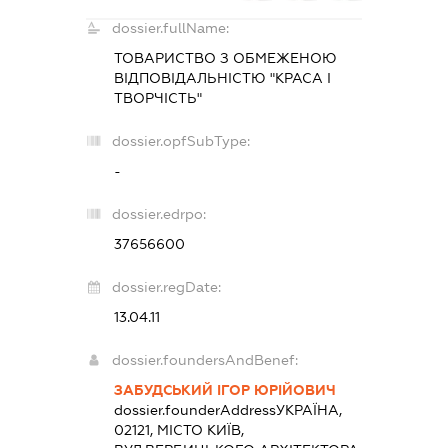
dossier.fullName:
ТОВАРИСТВО З ОБМЕЖЕНОЮ
ВІДПОВІДАЛЬНІСТЮ "КРАСА І
ТВОРЧІСТЬ"
dossier.opfSubType:
-
dossier.edrpo:
37656600
dossier.regDate:
13.04.11
dossier.foundersAndBenef:
ЗАБУДСЬКИЙ ІГОР ЮРІЙОВИЧ
dossier.founderAddress
УКРАЇНА,
02121, МІСТО КИЇВ,