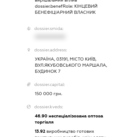
dossier.benefRole:
КІНЦЕВИЙ
БЕНЕФІЦІАРНИЙ ВЛАСНИК
dossier.smida:
XXXXXXXXXX
dossier.address:
УКРАЇНА, 03191, МІСТО КИЇВ,
ВУЛ.ЯКУБОВСЬКОГО МАРШАЛА,
БУДИНОК 7
dossier.capital:
150 000 грн.
dossier.kveds:
46.90
неспеціалізована оптова
торгівля
13.92
виробництво готових