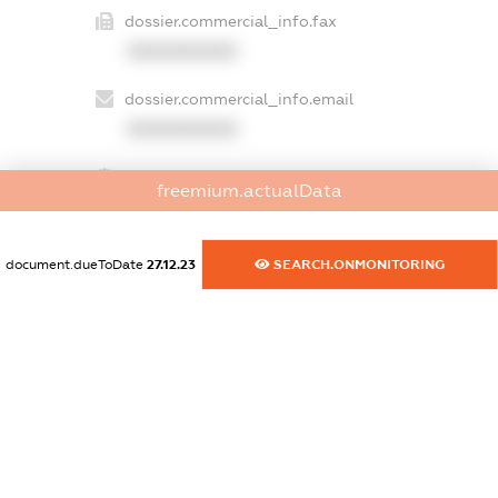
dossier.commercial_info.fax
XXXXXXXXXX
dossier.commercial_info.email
XXXXXXXXXX
dossier.commercial_info.website
freemium.actualData
XXXXXXXXXX
dossier.commercial_info.activity
document.dueToDate
27.12.23
SEARCH.ONMONITORING
XXXXXXXXXX
freemium.exampleText_1
freemium.exampleText_2
freemium.anonymousPerSearch2
FREEMIUM.DETAILS
FREEMIUM.REGISTER