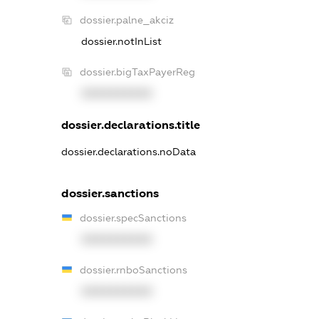
dossier.palne_akciz
dossier.notInList
dossier.bigTaxPayerReg
XXXXXXXXXX
dossier.declarations.title
dossier.declarations.noData
dossier.sanctions
dossier.specSanctions
XXXXXXXXXX
dossier.rnboSanctions
XXXXXXXXXX