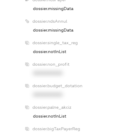
dossier.missingData
dossier.ndsAnnul
dossier.missingData
dossier.single_tax_reg
dossier.notInList
dossier.non_profit
XXXXXXXXXX
dossier.budget_dotation
XXXXXXXXXX
dossier.palne_akciz
dossier.notInList
dossier.bigTaxPayerReg