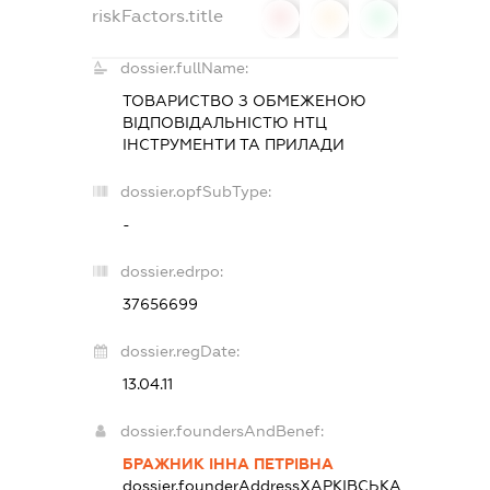
riskFactors.title
0
0
0
dossier.fullName:
ТОВАРИСТВО З ОБМЕЖЕНОЮ
ВІДПОВІДАЛЬНІСТЮ
НТЦ
ІНСТРУМЕНТИ ТА ПРИЛАДИ
dossier.opfSubType:
-
dossier.edrpo:
37656699
dossier.regDate:
13.04.11
dossier.foundersAndBenef:
БРАЖНИК ІННА ПЕТРІВНА
dossier.founderAddress
ХАРКІВСЬКА