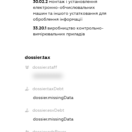
30.02.2
монтаж і установлення
електронно-обчислювальних
машин та іншого устатковання для
оброблення інформації
33.20.1
виробництво контрольно-
вимірювальних приладів
dossier.tax
dossier.staff
XXXXXXXXXX
dossier.taxDebt
dossier.missingData
dossier.esvDebt
dossier.missingData
dossier.ndsPayer