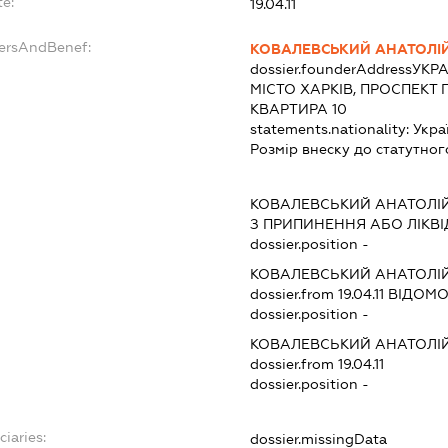
te:
19.04.11
dersAndBenef:
КОВАЛЕВСЬКИЙ АНАТОЛІ
dossier.founderAddress
УКРА
МІСТО ХАРКІВ, ПРОСПЕКТ Г
КВАРТИРА 10
statements.nationality:
Укра
Розмір внеску до статутног
:
КОВАЛЕВСЬКИЙ АНАТОЛІ
З ПРИПИНЕННЯ АБО ЛІКВ
dossier.position -
КОВАЛЕВСЬКИЙ АНАТОЛІ
dossier.from 19.04.11
ВІДОМОС
dossier.position -
КОВАЛЕВСЬКИЙ АНАТОЛІ
dossier.from 19.04.11
dossier.position -
ciaries:
dossier.missingData