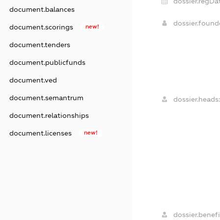
dossier.regDa
document.balances
dossier.foun
document.scorings
new!
document.tenders
document.publicfunds
document.ved
document.semantrum
dossier.heads
document.relationships
document.licenses
new!
dossier.benefi