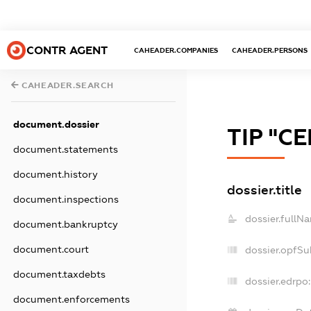
CONTR AGENT
CAHEADER.COMPANIES
CAHEADER.PERSONS
CAHEADER.SEARCH
document.dossier
ТІР "СЕ
document.statements
document.history
dossier.title
document.inspections
dossier.fullN
document.bankruptcy
document.court
dossier.opfSu
document.taxdebts
dossier.edrpo:
document.enforcements