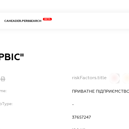
BETA
CAHEADER.PERSSEARCH
РВІС"
riskFactors.title
0
ame:
ПРИВАТНЕ ПІДПРИЄМСТВО "
bType:
-
37657247