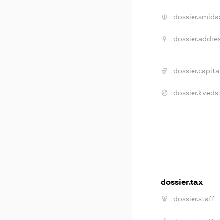
dossier.smida
dossier.addres
dossier.capital
dossier.kveds:
dossier.tax
dossier.staff