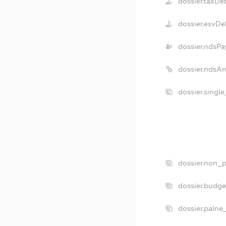
dossier.taxDe
dossier.esvDe
dossier.ndsPa
dossier.ndsA
dossier.singl
dossier.non_p
dossier.budg
dossier.palne