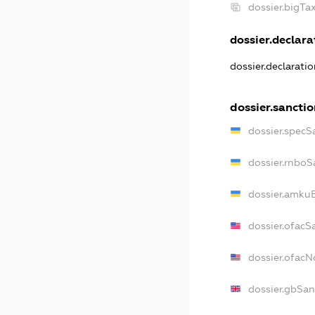
dossier.bigT
dossier.declarat
dossier.declarati
dossier.sancti
dossier.specS
dossier.rnboS
dossier.amkuB
dossier.ofacS
dossier.ofac
dossier.gbSan