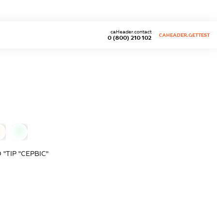
caHeader.contact
CAHEADER.GETTEST
0 (800) 210 102
0
0
ТІР "СЕРВІС"