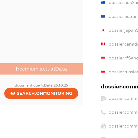
dossier.ausSa
dossier.euSan
dossier.japan
dossier.cana
dossier.rfSan
freemium.actualData
dossier.russia
document.dueToDate
25.10.25
dossier.comm
SEARCH.ONMONITORING
dossier.comme
dossier.comm
dossier.comme