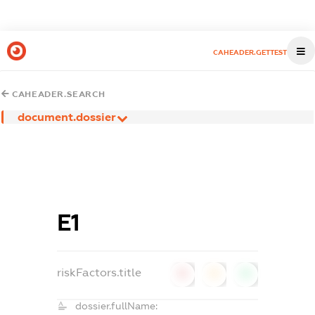
CAHEADER.GETTEST
CAHEADER.SEARCH
document.dossier
Е1
riskFactors.title
0
0
0
dossier.fullName: