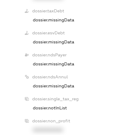
dossier.taxDebt
dossier.missingData
dossier.esvDebt
dossier.missingData
dossier.ndsPayer
dossier.missingData
dossier.ndsAnnul
dossier.missingData
dossier.single_tax_reg
dossier.notInList
dossier.non_profit
XXXXXXXXXX