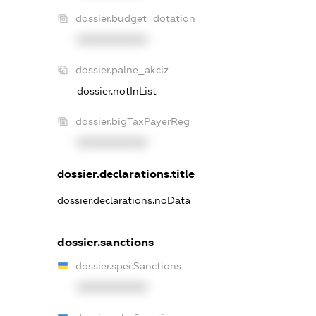
dossier.budget_dotation
XXXXXXXXXX
dossier.palne_akciz
dossier.notInList
dossier.bigTaxPayerReg
XXXXXXXXXX
dossier.declarations.title
dossier.declarations.noData
dossier.sanctions
dossier.specSanctions
XXXXXXXXXX