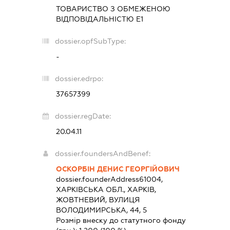
ТОВАРИСТВО З ОБМЕЖЕНОЮ
ВІДПОВІДАЛЬНІСТЮ
Е1
dossier.opfSubType:
-
dossier.edrpo:
37657399
dossier.regDate:
20.04.11
dossier.foundersAndBenef:
ОСКОРБІН ДЕНИС ГЕОРГІЙОВИЧ
dossier.founderAddress
61004,
ХАРКІВСЬКА ОБЛ., ХАРКІВ,
ЖОВТНЕВИЙ, ВУЛИЦЯ
ВОЛОДИМИРСЬКА, 44, 5
Розмір внеску до статутного фонду