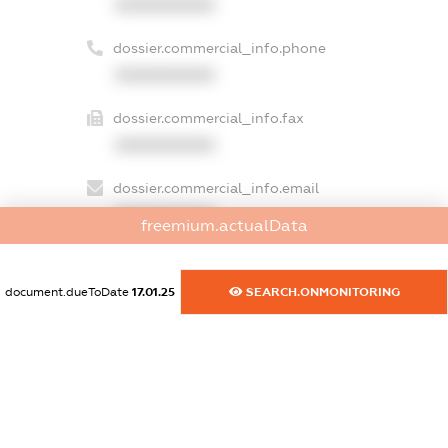
XXXXXXXXXX
dossier.commercial_info.phone
XXXXXXXXXX
dossier.commercial_info.fax
XXXXXXXXXX
dossier.commercial_info.email
XXXXXXXXXX
freemium.actualData
dossier.commercial_info.website
XXXXXXXXXX
document.dueToDate
17.01.25
SEARCH.ONMONITORING
dossier.commercial_info.activity
XXXXXXXXXX
freemium.exampleText_1