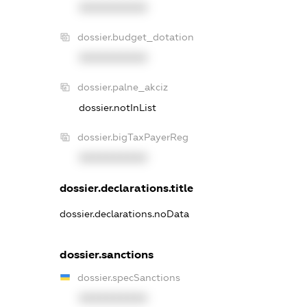
XXXXXXXXXX
dossier.budget_dotation
XXXXXXXXXX
dossier.palne_akciz
dossier.notInList
dossier.bigTaxPayerReg
XXXXXXXXXX
dossier.declarations.title
dossier.declarations.noData
dossier.sanctions
dossier.specSanctions
XXXXXXXXXX