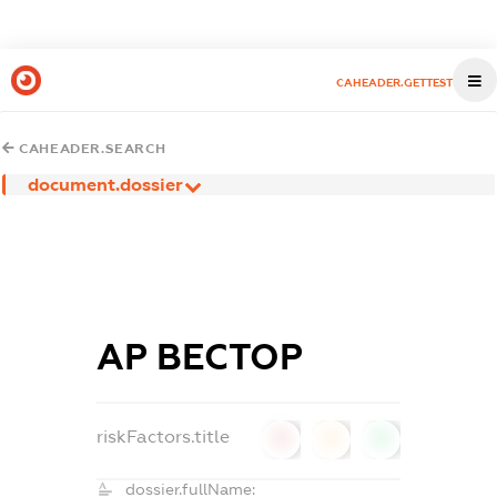
CAHEADER.GETTEST
CAHEADER.SEARCH
document.dossier
АР ВЕСТОР
riskFactors.title
0
0
0
dossier.fullName: