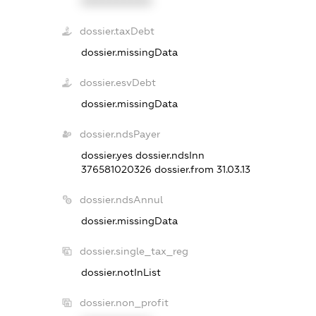
XXXXXXXXXX
dossier.taxDebt
dossier.missingData
dossier.esvDebt
dossier.missingData
dossier.ndsPayer
dossier.yes
dossier.ndsInn
376581020326
dossier.from 31.03.13
dossier.ndsAnnul
dossier.missingData
dossier.single_tax_reg
dossier.notInList
dossier.non_profit