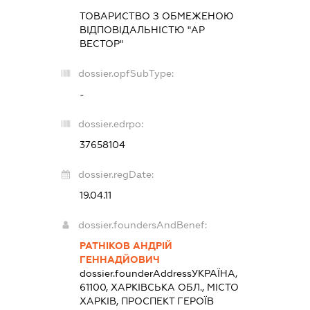
ТОВАРИСТВО З ОБМЕЖЕНОЮ
ВІДПОВІДАЛЬНІСТЮ "АР
ВЕСТОР"
dossier.opfSubType:
-
dossier.edrpo:
37658104
dossier.regDate:
19.04.11
dossier.foundersAndBenef:
РАТНІКОВ АНДРІЙ
ГЕННАДЙОВИЧ
dossier.founderAddress
УКРАЇНА,
61100, ХАРКІВСЬКА ОБЛ., МІСТО
ХАРКІВ, ПРОСПЕКТ ГЕРОЇВ