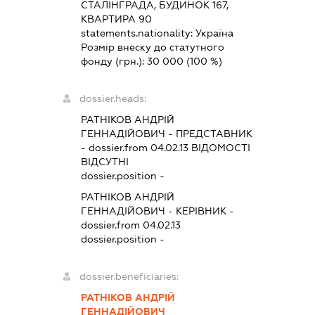
СТАЛІНГРАДА, БУДИНОК 167,
КВАРТИРА 90
statements.nationality:
Україна
Розмір внеску до статутного
фонду (грн.):
30 000
(100 %)
dossier.heads:
РАТНІКОВ АНДРІЙ
ГЕННАДІЙОВИЧ
-
ПРЕДСТАВНИК
- dossier.from 04.02.13
ВІДОМОСТІ
ВІДСУТНІ
dossier.position -
РАТНІКОВ АНДРІЙ
ГЕННАДІЙОВИЧ
-
КЕРІВНИК
-
dossier.from 04.02.13
dossier.position -
dossier.beneficiaries:
РАТНІКОВ АНДРІЙ
ГЕННАДІЙОВИЧ