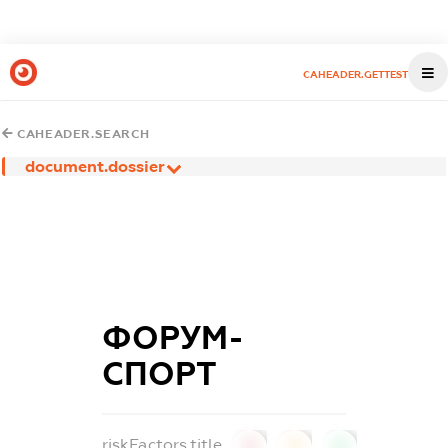
CAHEADER.GETTEST
CAHEADER.SEARCH
document.dossier
ФОРУМ-
СПОРТ
riskFactors.title
0
0
0