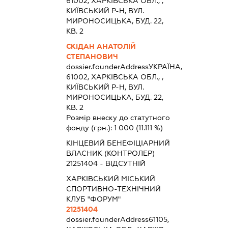
61002, ХАРКIВСЬКА ОБЛ., ,
КИЇВСЬКИЙ Р-Н, ВУЛ.
МИРОНОСИЦЬКА, БУД. 22,
КВ. 2
СКІДАН АНАТОЛІЙ
СТЕПАНОВИЧ
dossier.founderAddress
УКРАЇНА,
61002, ХАРКIВСЬКА ОБЛ., ,
КИЇВСЬКИЙ Р-Н, ВУЛ.
МИРОНОСИЦЬКА, БУД. 22,
КВ. 2
Розмір внеску до статутного
фонду (грн.):
1 000
(11.111 %)
КІНЦЕВИЙ БЕНЕФІЦІАРНИЙ
ВЛАСНИК (КОНТРОЛЕР)
21251404 - ВІДСУТНІЙ
ХАРКІВСЬКИЙ МІСЬКИЙ
СПОРТИВНО-ТЕХНІЧНИЙ
КЛУБ "ФОРУМ"
21251404
dossier.founderAddress
61105,