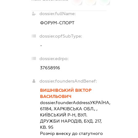
dossier.fullName:
ФОРУМ-СПОРТ
dossier.opfSubType:
-
dossier.edrpo:
37658916
dossier.foundersAndBenef:
ВИШНІВСЬКИЙ ВІКТОР
ВАСИЛЬОВИЧ
dossier.founderAddress
УКРАЇНА,
61184, ХАРКIВСЬКА ОБЛ., ,
КИЇВСЬКИЙ Р-Н, ВУЛ.
ДРУЖБИ НАРОДІВ, БУД. 217,
КВ. 95
Розмір внеску до статутного