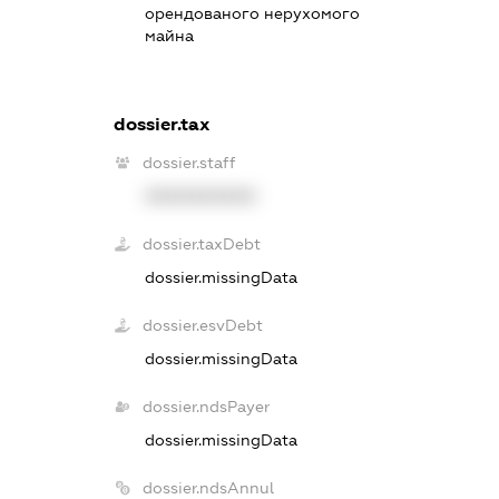
орендованого нерухомого
майна
dossier.tax
dossier.staff
XXXXXXXXXX
dossier.taxDebt
dossier.missingData
dossier.esvDebt
dossier.missingData
dossier.ndsPayer
dossier.missingData
dossier.ndsAnnul