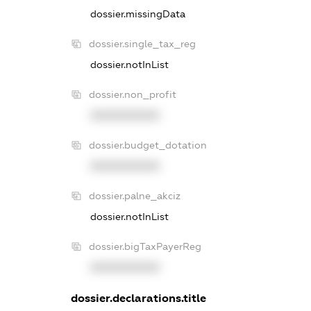
dossier.missingData
dossier.single_tax_reg
dossier.notInList
dossier.non_profit
XXXXXXXXXX
dossier.budget_dotation
XXXXXXXXXX
dossier.palne_akciz
dossier.notInList
dossier.bigTaxPayerReg
XXXXXXXXXX
dossier.declarations.title