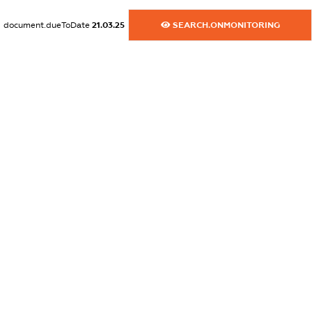
dossier.russian_reg_title
document.dueToDate
21.03.25
SEARCH.ONMONITORING
XXXXXXXXXX
dossier.commercial_info.title
dossier.commercial_info.postal_address
XXXXXXXXXX
dossier.commercial_info.phone
XXXXXXXXXX
dossier.commercial_info.fax
XXXXXXXXXX
dossier.commercial_info.email
XXXXXXXXXX
dossier.commercial_info.website
XXXXXXXXXX