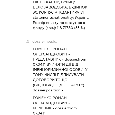
МІСТО ХАРКІВ, ВУЛИЦЯ
ВЕЛОЗАВОДСЬКА, БУДИНОК
30, КОРПУС А, КВАРТИРА 51
statements.nationality:
Україна
Розмір внеску до статутного
фонду (грн.):
118 717,50
(33 %)
dossier.heads:
РОМЕНКО РОМАН
ОЛЕКСАНДРОВИЧ
-
ПРЕДСТАВНИК
- dossier.from
07.04.11
ВЧИНЯТИ ДІЇ ВІД
ІМЕНІ ЮРИДИЧНОЇ ОСОБИ, У
ТОМУ ЧИСЛІ ПІДПИСУВАТИ
ДОГОВОРИ ТОЩО
(ВІДПОВІДНО ДО СТАТУТУ)
dossier.position -
РОМЕНКО РОМАН
ОЛЕКСАНДРОВИЧ
-
КЕРІВНИК
- dossier.from
07.04.11