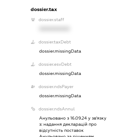
dossier.tax
dossier.staff
XXXXXXXXXX
dossier.taxDebt
dossier.missingData
dossier.esvDebt
dossier.missingData
dossier.ndsPayer
dossier.missingData
dossier.ndsAnnul
Анульовано з 16.09.24 у зв'язку
з:
надання декларацiй про
вiдсутнiсть поставок
Анульовано за рiшенням