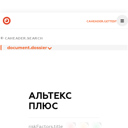
CAHEADER.GETTEST
CAHEADER.SEARCH
document.dossier
АЛЬТЕКС
ПЛЮС
riskFactors.title
0
0
0