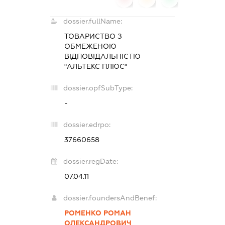
dossier.fullName:
ТОВАРИСТВО З
ОБМЕЖЕНОЮ
ВІДПОВІДАЛЬНІСТЮ
"АЛЬТЕКС ПЛЮС"
dossier.opfSubType:
-
dossier.edrpo:
37660658
dossier.regDate:
07.04.11
dossier.foundersAndBenef:
РОМЕНКО РОМАН
ОЛЕКСАНДРОВИЧ