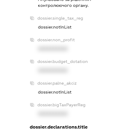
контролюючого органу.
dossier.single_tax_reg
dossier.notInList
dossier.non_profit
XXXXXXXXXX
dossier.budget_dotation
XXXXXXXXXX
dossier.palne_akciz
dossier.notInList
dossier.bigTaxPayerReg
XXXXXXXXXX
dossier.declarations.title