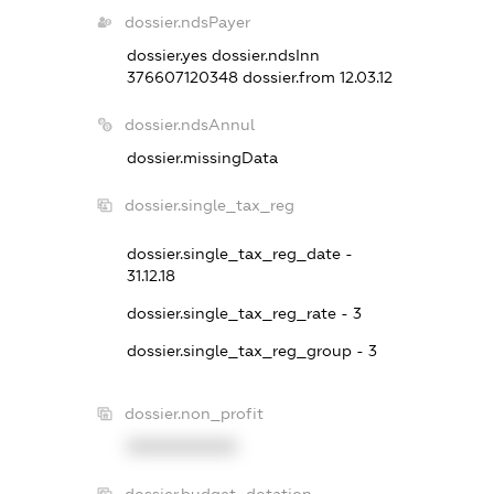
dossier.ndsPayer
dossier.yes
dossier.ndsInn
376607120348
dossier.from 12.03.12
dossier.ndsAnnul
dossier.missingData
dossier.single_tax_reg
dossier.single_tax_reg_date -
31.12.18
dossier.single_tax_reg_rate - 3
dossier.single_tax_reg_group - 3
dossier.non_profit
XXXXXXXXXX
dossier.budget_dotation