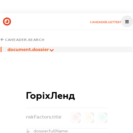
CAHEADER.GETTEST
CAHEADER.SEARCH
document.dossier
ГоріхЛенд
riskFactors.title
0
0
0
dossier.fullName: