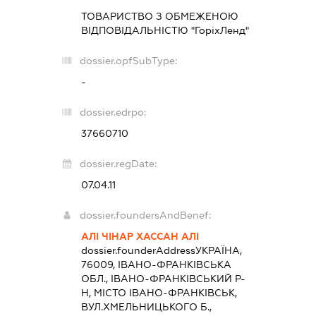
ТОВАРИСТВО З ОБМЕЖЕНОЮ
ВІДПОВІДАЛЬНІСТЮ "ГоріхЛенд"
dossier.opfSubType:
-
dossier.edrpo:
37660710
dossier.regDate:
07.04.11
dossier.foundersAndBenef:
АЛІ ЧІНАР ХАССАН АЛІ
dossier.founderAddress
УКРАЇНА,
76009, ІВАНО-ФРАНКІВСЬКА
ОБЛ., ІВАНО-ФРАНКІВСЬКИЙ Р-
Н, МІСТО ІВАНО-ФРАНКІВСЬК,
ВУЛ.ХМЕЛЬНИЦЬКОГО Б.,