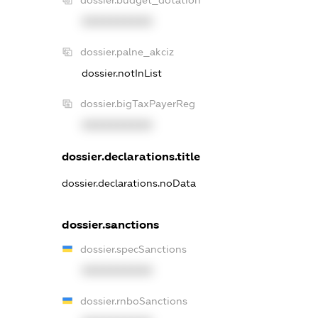
XXXXXXXXXX
dossier.palne_akciz
dossier.notInList
dossier.bigTaxPayerReg
XXXXXXXXXX
dossier.declarations.title
dossier.declarations.noData
dossier.sanctions
dossier.specSanctions
XXXXXXXXXX
dossier.rnboSanctions