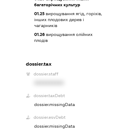
багаторічних культур
01.25
вирощування ягід, горіхів,
інших плодових дерев і
чагарників
01.26
вирощування олійних
плодів
dossier.tax
dossier.staff
XXXXXXXXXX
dossier.taxDebt
dossier.missingData
dossier.esvDebt
dossier.missingData