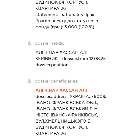
БУДИНОК 84, КОРПУС 1,
КВАРТИРА 26
statements.nationality:
Ірак
Розмір внеску до статутного
фонду (грн.):
3 000
(100 %)
dossier.heads:
АЛІ ЧІНАР ХАССАН АЛІ
-
КЕРІВНИК
- dossier.from 12.08.25
dossier.position -
dossier.beneficiaries:
АЛІ ЧІНАР ХАССАН АЛІ
dossier.address:
УКРАЇНА, 76009,
ІВАНО-ФРАНКІВСЬКА ОБЛ.,
ІВАНО-ФРАНКІВСЬКИЙ Р-Н,
МІСТО ІВАНО-ФРАНКІВСЬК,
ВУЛ.ХМЕЛЬНИЦЬКОГО Б.,
БУДИНОК 84, КОРПУС 1,
КВАРТИРА 26