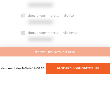
XXXXXXXXXX
dossier.commercial_info.fax
XXXXXXXXXX
dossier.commercial_info.email
XXXXXXXXXX
dossier.commercial_info.website
freemium.actualData
XXXXXXXXXX
dossier.commercial_info.activity
document.dueToDate
14.08.25
SEARCH.ONMONITORING
XXXXXXXXXX
freemium.exampleText_1
freemium.exampleText_2
freemium.anonymousPerSearch2