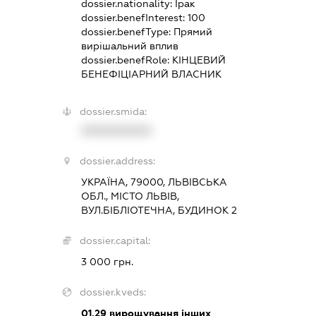
dossier.nationality:
Ірак
dossier.benefInterest:
100
dossier.benefType:
Прямий
вирішальний вплив
dossier.benefRole:
КІНЦЕВИЙ
БЕНЕФІЦІАРНИЙ ВЛАСНИК
dossier.smida:
XXXXXXXXXX
dossier.address:
УКРАЇНА, 79000, ЛЬВІВСЬКА
ОБЛ., МІСТО ЛЬВІВ,
ВУЛ.БІБЛІОТЕЧНА, БУДИНОК 2
dossier.capital:
3 000 грн.
dossier.kveds:
01.29
вирощування інших