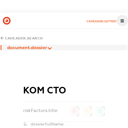
CAHEADER.GETTEST
CAHEADER.SEARCH
document.dossier
КОМ СТО
riskFactors.title
0
0
0
dossier.fullName: