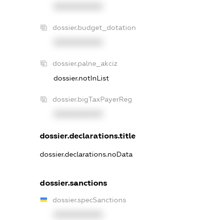
XXXXXXXXXX
dossier.budget_dotation
XXXXXXXXXX
dossier.palne_akciz
dossier.notInList
dossier.bigTaxPayerReg
XXXXXXXXXX
dossier.declarations.title
dossier.declarations.noData
dossier.sanctions
dossier.specSanctions
XXXXXXXXXX