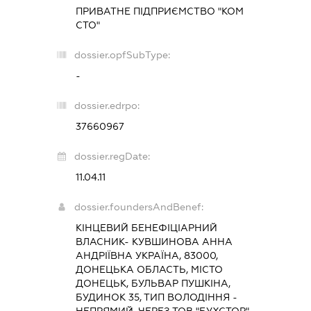
ПРИВАТНЕ ПІДПРИЄМСТВО "КОМ
СТО"
dossier.opfSubType:
-
dossier.edrpo:
37660967
dossier.regDate:
11.04.11
dossier.foundersAndBenef:
КІНЦЕВИЙ БЕНЕФІЦІАРНИЙ
ВЛАСНИК- КУВШИНОВА АННА
АНДРІЇВНА УКРАЇНА, 83000,
ДОНЕЦЬКА ОБЛАСТЬ, МІСТО
ДОНЕЦЬК, БУЛЬВАР ПУШКІНА,
БУДИНОК 35, ТИП ВОЛОДІННЯ -