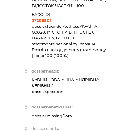
НЕПРЯМИЙ, ЧЕРЕЗ ТОВ "БУХСТОР",
ВІДСОТОК ЧАСТКИ - 100
БУХСТОР
37268801
dossier.founderAddress
УКРАЇНА,
03028, МІСТО КИЇВ, ПРОСПЕКТ
НАУКИ, БУДИНОК 11
statements.nationality:
Україна
Розмір внеску до статутного фонду
(грн.):
100
(100 %)
dossier.heads:
КУВШИНОВА АННА АНДРІЇВНА
-
КЕРІВНИК
dossier.position -
dossier.beneficiaries:
dossier.missingData
dossier.smida: