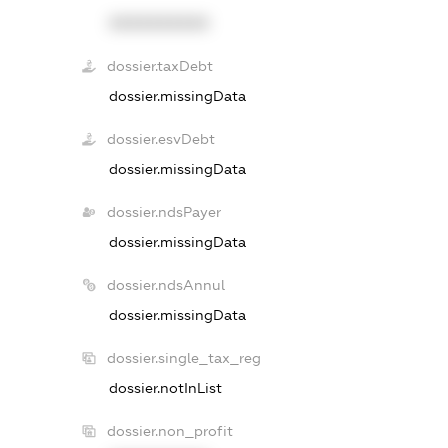
XXXXXXXXXX
dossier.taxDebt
dossier.missingData
dossier.esvDebt
dossier.missingData
dossier.ndsPayer
dossier.missingData
dossier.ndsAnnul
dossier.missingData
dossier.single_tax_reg
dossier.notInList
dossier.non_profit