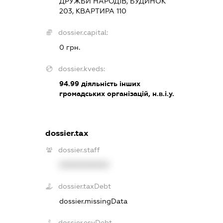
ДРУЖБИ НАРОДІВ, БУДИНОК
203, КВАРТИРА 110
dossier.capital:
0 грн.
dossier.kveds:
94.99
діяльність інших
громадських організацій, н.в.і.у.
dossier.tax
dossier.staff
XXXXXXXXXX
dossier.taxDebt
dossier.missingData
dossier.esvDebt