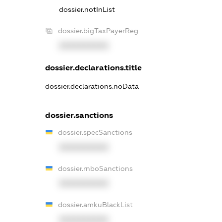
dossier.notInList
dossier.bigTaxPayerReg
XXXXXXXXXX
dossier.declarations.title
dossier.declarations.noData
dossier.sanctions
dossier.specSanctions
XXXXXXXXXX
dossier.rnboSanctions
XXXXXXXXXX
dossier.amkuBlackList
XXXXXXXXXX