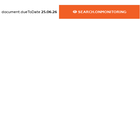
XXXXXXXXXX
document.dueToDate
25.06.26
SEARCH.ONMONITORING
dossier.commercial_info.email
XXXXXXXXXX
dossier.commercial_info.website
XXXXXXXXXX
dossier.commercial_info.activity
XXXXXXXXXX
freemium.exampleText_1
freemium.exampleText_2
freemium.anonymousPerSearch2
FREEMIUM.DETAILS
FREEMIUM.REGISTER