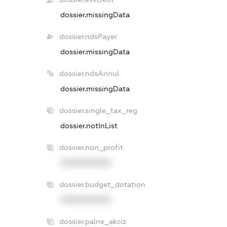
dossier.missingData
dossier.ndsPayer
dossier.missingData
dossier.ndsAnnul
dossier.missingData
dossier.single_tax_reg
dossier.notInList
dossier.non_profit
XXXXXXXXXX
dossier.budget_dotation
XXXXXXXXXX
dossier.palne_akciz