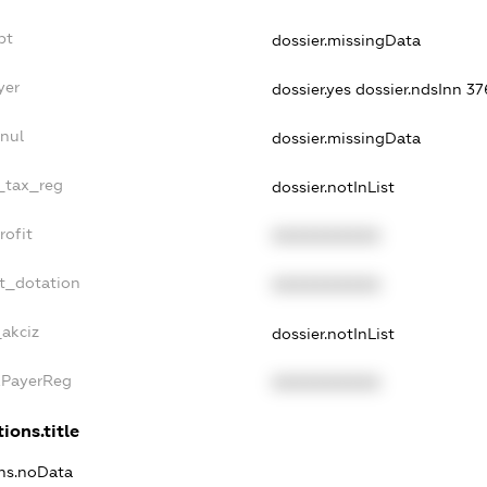
bt
dossier.missingData
yer
dossier.yes
dossier.ndsInn 
nul
dossier.missingData
e_tax_reg
dossier.notInList
rofit
XXXXXXXXXX
t_dotation
XXXXXXXXXX
_akciz
dossier.notInList
xPayerReg
XXXXXXXXXX
ions.title
ons.noData