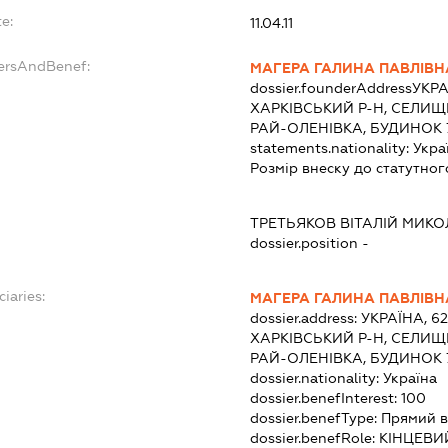
e:
11.04.11
dersAndBenef:
МАГЕРА ГАЛИНА ПАВЛІВН
dossier.founderAddress
УКРА
ХАРКІВСЬКИЙ Р-Н, СЕЛИЩ
РАЙ-ОЛЕНІВКА, БУДИНОК 7
statements.nationality:
Укра
Розмір внеску до статутног
ТРЕТЬЯКОВ ВІТАЛІЙ МИК
dossier.position -
ciaries:
МАГЕРА ГАЛИНА ПАВЛІВН
dossier.address:
УКРАЇНА, 6
ХАРКІВСЬКИЙ Р-Н, СЕЛИЩ
РАЙ-ОЛЕНІВКА, БУДИНОК 7
dossier.nationality:
Україна
dossier.benefInterest:
100
dossier.benefType:
Прямий в
dossier.benefRole:
КІНЦЕВИ