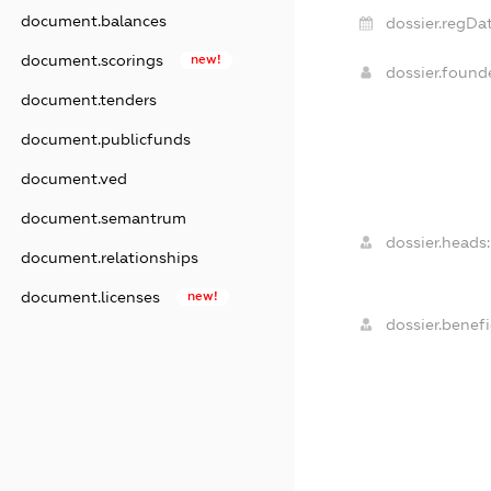
document.balances
dossier.regDat
document.scorings
new!
dossier.foun
document.tenders
document.publicfunds
document.ved
document.semantrum
dossier.heads:
document.relationships
document.licenses
new!
dossier.benefi