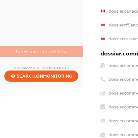
dossier.canad
dossier.rfSan
dossier.russia
freemium.actualData
dossier.comme
dossier.comme
document.dueToDate
28.03.25
SEARCH.ONMONITORING
dossier.comme
dossier.comme
dossier.comme
dossier.comme
dossier.comme