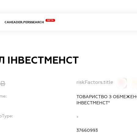
BETA
CAHEADER.PERSSEARCH
Л ІНВЕСТМЕНСТ
riskFactors.title
0
ame:
ТОВАРИСТВО З ОБМЕЖЕН
ІНВЕСТМЕНСТ"
bType:
-
37660993