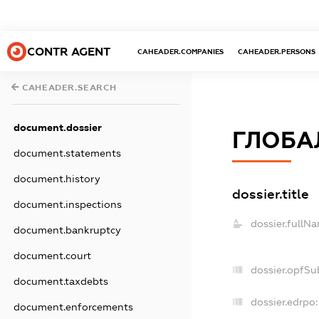
CONTR AGENT
CAHEADER.COMPANIES
CAHEADER.PERSONS
CAHEADER.SEARCH
document.dossier
ГЛОБА
document.statements
document.history
dossier.title
document.inspections
dossier.fullN
document.bankruptcy
document.court
dossier.opfSu
document.taxdebts
dossier.edrpo:
document.enforcements