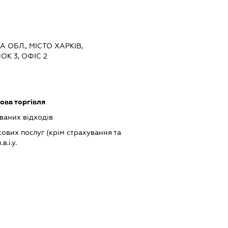
А ОБЛ., МІСТО ХАРКІВ,
К 3, ОФІС 2
ова торгівля
ваних відходів
ових послуг (крім страхування та
.і.у.