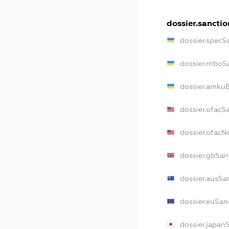
dossier.sanctio
dossier.specS
dossier.rnboS
dossier.amkuB
dossier.ofacS
dossier.ofac
dossier.gbSan
dossier.ausSa
dossier.euSan
dossier.japan