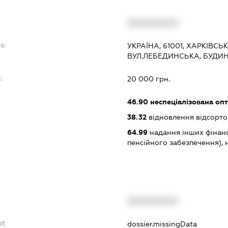
XXXXXXXXXX
s:
УКРАЇНА, 61001, ХАРКІВСЬК
ВУЛ.ЛЕБЕДИНСЬКА, БУДИНО
:
20 000 грн.
46.90
неспеціалізована опт
38.32
відновлення відсорто
64.99
надання інших фінанс
пенсійного забезпечення), н.в
XXXXXXXXXX
bt
dossier.missingData