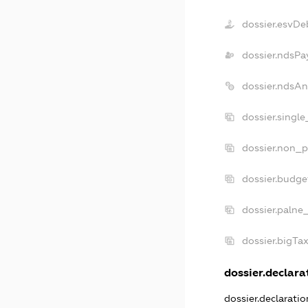
dossier.esvDe
dossier.ndsPa
dossier.ndsAn
dossier.singl
dossier.non_p
dossier.budge
dossier.palne
dossier.bigTa
dossier.declarat
dossier.declarati