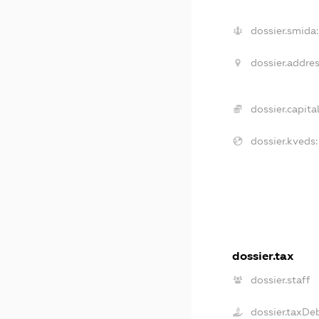
dossier.smida:
dossier.addres
dossier.capital
dossier.kveds:
dossier.tax
dossier.staff
dossier.taxDe